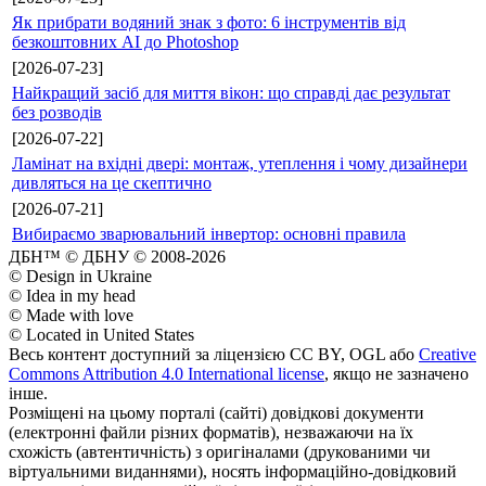
Як прибрати водяний знак з фото: 6 інструментів від
безкоштовних AI до Photoshop
[2026-07-23]
Найкращий засіб для миття вікон: що справді дає результат
без розводів
[2026-07-22]
Ламінат на вхідні двері: монтаж, утеплення і чому дизайнери
дивляться на це скептично
[2026-07-21]
Вибираємо зварювальний інвертор: основні правила
ДБН™ © ДБНУ © 2008-2026
© Design in Ukraine
© Idea in my head
© Made with love
© Located in United States
Весь контент доступний за ліцензією CC BY, OGL або
Creative
Commons Attribution 4.0 International license
, якщо не зазначено
інше.
Розміщені на цьому порталі (сайті) довідкові документи
(електронні файли різних форматів), незважаючи на їх
схожість (автентичність) з оригіналами (друкованими чи
віртуальними виданнями), носять інформаційно-довідковий