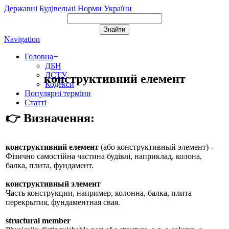
Державні Будівельні Норми України
Navigation
Головна
+
ДБН
ДСТУ
конструктивний елемент
Кодекси
Популярні терміни
Статті
👉 Визначення:
конструктивний елемент
(або
конструктивный элемент
) -
Фізично самостійна частина будівлі, наприклад, колона,
балка, плита, фундамент.
конструктивный элемент
Часть конструкции, например, колонна, балка, плита
перекрытия, фундаментная свая.
structural member