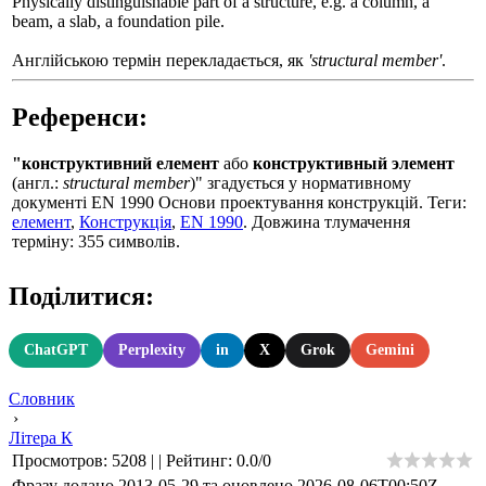
Physically distinguishable part of a structure, e.g. a column, a
beam, a slab, a foundation pile.
Англійською термін перекладається, як
'structural member'
.
Референси:
"конструктивний елемент
або
конструктивный элемент
(англ.:
structural member
)" згадується у нормативному
документі EN 1990 Основи проектування конструкцій. Теги:
елемент
,
Конструкція
,
EN 1990
. Довжина тлумачення
терміну: 355 символів.
Поділитися:
ChatGPT
Perplexity
in
X
Grok
Gemini
Словник
›
Літера К
Просмотров
:
5208
|
|
Рейтинг
:
0.0
/
0
Фразу додано 2013-05-29 та оновлено
2026-08-06T00:50Z
.