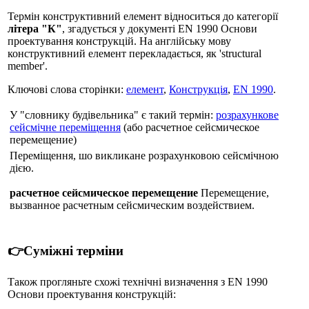
Термін конструктивний елемент відноситься до категорії
літера "К"
, згадується у документі EN 1990 Основи
проектування конструкцій. На англійську мову
конструктивний елемент перекладається, як 'structural
member'.
Ключові слова сторінки:
елемент
,
Конструкція
,
EN 1990
.
У "словнику будівельника" є такий термін:
розрахункове
сейсмічне переміщення
(або расчетное сейсмическое
перемещение)
Переміщення, шо викликане розрахунковою сейсмічною
дією.
расчетное сейсмическое перемещение
Перемещение,
вызванное расчетным сейсмическим воздействием.
👉Суміжні терміни
Також прогляньте схожі технічні визначення з EN 1990
Основи проектування конструкцій: