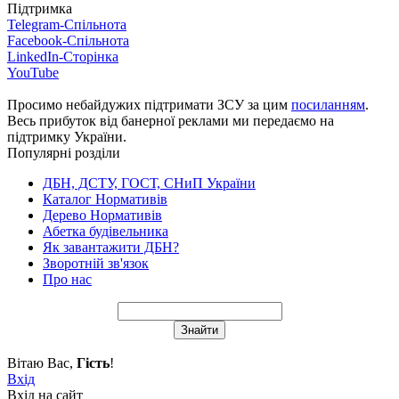
Підтримка
Telegram-Спільнота
Facebook-Спільнота
LinkedIn-Сторінка
YouTube
Просимо небайдужих підтримати ЗСУ за цим
посиланням
.
Весь прибуток від банерної реклами ми передаємо на
підтримку України.
Популярні розділи
ДБН, ДСТУ, ГОСТ, СНиП України
Каталог Нормативів
Дерево Нормативів
Абетка будівельника
Як завантажити ДБН?
Зворотній зв'язок
Про нас
Вітаю Вас
,
Гість
!
Вхід
Вхід на сайт