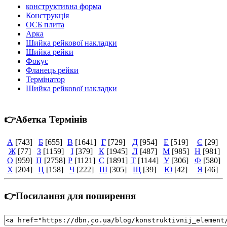
конструктивна форма
Конструкція
ОСБ плита
Арка
Шийка рейкової накладки
Шийка рейки
Фокус
Фланець рейки
Термінатор
Шийка рейкової накладки
👉Абетка Термінів
А
[743]
Б
[655]
В
[1641]
Г
[729]
Д
[954]
Е
[519]
Є
[29]
Ж
[77]
З
[1159]
І
[379]
К
[1945]
Л
[487]
М
[985]
Н
[981]
О
[959]
П
[2758]
Р
[1121]
С
[1891]
Т
[1144]
У
[306]
Ф
[580]
Х
[204]
Ц
[158]
Ч
[222]
Ш
[305]
Щ
[39]
Ю
[42]
Я
[46]
👉Посилання для поширення