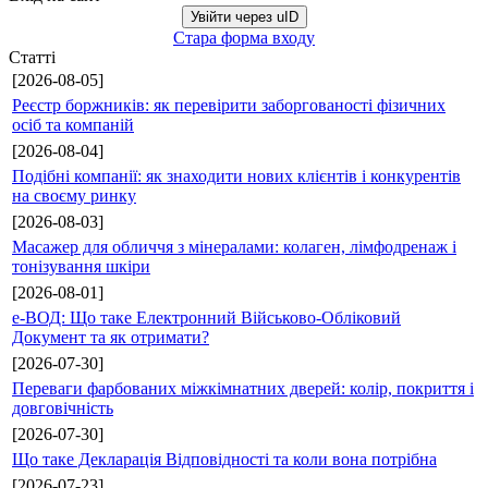
Увійти через uID
Стара форма входу
Статті
[2026-08-05]
Реєстр боржників: як перевірити заборгованості фізичних
осіб та компаній
[2026-08-04]
Подібні компанії: як знаходити нових клієнтів і конкурентів
на своєму ринку
[2026-08-03]
Масажер для обличчя з мінералами: колаген, лімфодренаж і
тонізування шкіри
[2026-08-01]
е-ВОД: Що таке Електронний Військово-Обліковий
Документ та як отримати?
[2026-07-30]
Переваги фарбованих міжкімнатних дверей: колір, покриття і
довговічність
[2026-07-30]
Що таке Декларація Відповідності та коли вона потрібна
[2026-07-23]