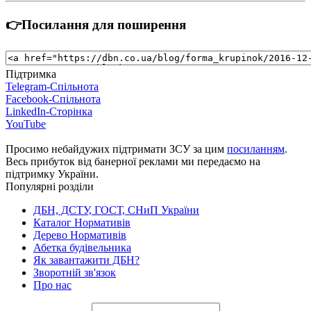
👉Посилання для поширення
Підтримка
Telegram-Спільнота
Facebook-Спільнота
LinkedIn-Сторінка
YouTube
Просимо небайдужих підтримати ЗСУ за цим
посиланням
.
Весь прибуток від банерної реклами ми передаємо на
підтримку України.
Популярні розділи
ДБН, ДСТУ, ГОСТ, СНиП України
Каталог Нормативів
Дерево Нормативів
Абетка будівельника
Як завантажити ДБН?
Зворотній зв'язок
Про нас