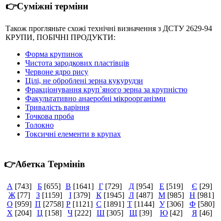
👉Суміжні терміни
Також прогляньте схожі технічні визначення з ДСТУ 2629-94
КРУПИ, ПОБІЧНІ ПРОДУКТИ:
Форма крупинок
Чистота зародкових пластівців
Червоне ядро рису
Цілі, не оброблені зерна кукурудзи
Фракціонування круп`яного зерна за крупністю
Факультативно анаеробні мікроорганізми
Тривалість варіння
Точкова проба
Толокно
Токсичні елементи в крупах
👉Абетка Термінів
А
[743]
Б
[655]
В
[1641]
Г
[729]
Д
[954]
Е
[519]
Є
[29]
Ж
[77]
З
[1159]
І
[379]
К
[1945]
Л
[487]
М
[985]
Н
[981]
О
[959]
П
[2758]
Р
[1121]
С
[1891]
Т
[1144]
У
[306]
Ф
[580]
Х
[204]
Ц
[158]
Ч
[222]
Ш
[305]
Щ
[39]
Ю
[42]
Я
[46]