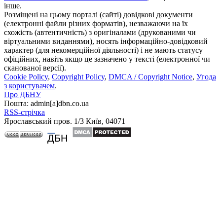
інше.
Розміщені на цьому порталі (сайті) довідкові документи
(електронні файли різних форматів), незважаючи на їх
схожість (автентичність) з оригіналами (друкованими чи
віртуальними виданнями), носять інформаційно-довідковий
характер (для некомерційної діяльності) і не мають статусу
офіційних, навіть якщо це зазначено у тексті (електронної чи
сканованої версії).
Cookie Policy
,
Copyright Policy
,
DMCA / Copyright Notice
,
Угода
з користувачем
.
Про ДБНУ
Пошта: admin[а]dbn.co.ua
RSS-стрічка
Ярославський пров. 1/3 Київ, 04071