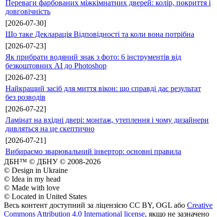
Переваги фарбованих міжкімнатних дверей: колір, покриття і
довговічність
[2026-07-30]
Що таке Декларація Відповідності та коли вона потрібна
[2026-07-23]
Як прибрати водяний знак з фото: 6 інструментів від
безкоштовних AI до Photoshop
[2026-07-23]
Найкращий засіб для миття вікон: що справді дає результат
без розводів
[2026-07-22]
Ламінат на вхідні двері: монтаж, утеплення і чому дизайнери
дивляться на це скептично
[2026-07-21]
Вибираємо зварювальний інвертор: основні правила
ДБН™ © ДБНУ © 2008-2026
© Design in Ukraine
© Idea in my head
© Made with love
© Located in United States
Весь контент доступний за ліцензією CC BY, OGL або
Creative
Commons Attribution 4.0 International license
, якщо не зазначено