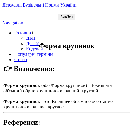
Державні Будівельні Норми України
Navigation
Головна
+
ДБН
ДСТУ
Форма крупинок
Кодекси
Популярні терміни
Статті
👉 Визначення:
Форма крупинок
(або
Форма крупинок
) - Зовнішній
об'ємний обрис крупинок - овальний, круглий.
Форма крупинок
- это Внешнее объемное очертание
крупинок - овальное, круглое.
Референси: