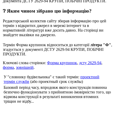
документа ДСТУ 2629-94 КРУПИ, ПОБІЧНІ ПРОДУКТИ.
❔ Яким чином зібрано цю інформацію?
Редакторський колектив сайту збирав інформацію про цей
термін з відкритих джерел в мережі інтернет та в
нормативній літературі вже досить давно. На сторінці ви
знайдете вказівки на джерело.
Термін Форма крупинок відноситься до категорії
літера "Ф"
,
згадується у документі ДСТУ 2629-94 КРУПИ, ПОБІЧНІ
ПРОДУКТИ.
Ключові слова сторінки:
Форма крупинок
,
дсту 2629-94
,
форма
,
зовнішній
.
У "словнику будівельника" є такий термін:
проектний
термін служби
(або проектный срок службы)
Базовий період часу, впродовж якого конструкція повинна
безпечно функціонувати з прийнятною імовірністю того, що
відмова конструкції в результаті виникнення втомних
тріщин не відбу...