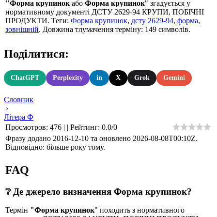
"Форма крупинок
або
Форма крупинок
" згадується у
нормативному документі ДСТУ 2629-94 КРУПИ, ПОБІЧНІ
ПРОДУКТИ. Теги:
Форма крупинок
,
дсту 2629-94
,
форма
,
зовнішній
. Довжина тлумачення терміну: 149 символів.
Поділитися:
ChatGPT
Perplexity
in
X
Grok
Gemini
Словник
›
Літера Ф
Просмотров
:
476
|
|
Рейтинг
:
0.0
/
0
Фразу додано 2016-12-10 та оновлено
2026-08-08T00:10Z
.
Відповідно: більше року тому.
FAQ
❔ Де джерело визначення Форма крупинок?
Термін
"Форма крупинок
" походить з нормативного