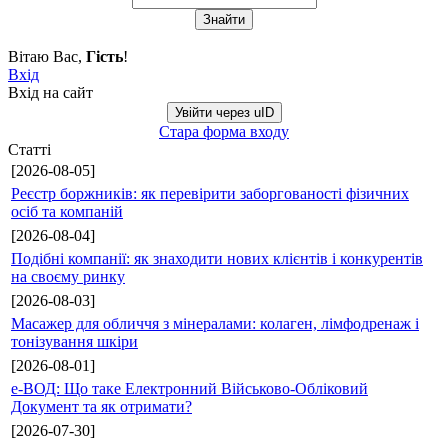
Вітаю Вас
,
Гість
!
Вхід
Вхід на сайт
Увійти через uID
Стара форма входу
Статті
[2026-08-05]
Реєстр боржників: як перевірити заборгованості фізичних
осіб та компаній
[2026-08-04]
Подібні компанії: як знаходити нових клієнтів і конкурентів
на своєму ринку
[2026-08-03]
Масажер для обличчя з мінералами: колаген, лімфодренаж і
тонізування шкіри
[2026-08-01]
е-ВОД: Що таке Електронний Військово-Обліковий
Документ та як отримати?
[2026-07-30]