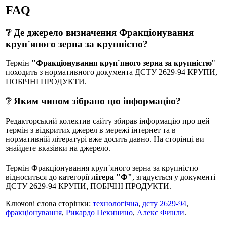
FAQ
❔ Де джерело визначення Фракціонування
круп`яного зерна за крупністю?
Термін
"Фракціонування круп`яного зерна за крупністю
"
походить з нормативного документа ДСТУ 2629-94 КРУПИ,
ПОБІЧНІ ПРОДУКТИ.
❔ Яким чином зібрано цю інформацію?
Редакторський колектив сайту збирав інформацію про цей
термін з відкритих джерел в мережі інтернет та в
нормативній літературі вже досить давно. На сторінці ви
знайдете вказівки на джерело.
Термін Фракціонування круп`яного зерна за крупністю
відноситься до категорії
літера "Ф"
, згадується у документі
ДСТУ 2629-94 КРУПИ, ПОБІЧНІ ПРОДУКТИ.
Ключові слова сторінки:
технологічна
,
дсту 2629-94
,
фракціонування
,
Рикардо Пекинино
,
Алекс Финли
.