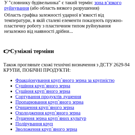
У "словнику будівельника" є такий термін:
зона в’язкого
руйнування
(або область вязкого разрушения)
Область графіка залежності ударної в’язкості від
температури, в якій сталеві елементи показують пружно-
пластичну роботу з пластичним типом руйнування
незалежно від наявності дрібни...
👉Суміжні терміни
Також прогляньте схожі технічні визначення з ДСТУ 2629-94
КРУПИ, ПОБІЧНІ ПРОДУКТИ:
Фракціонування круп`яного зерна за крупністю
Сушіння круп`яного зерна
Сушіння круп`яного зерна
Сортування продуктів лущення
Пропарювання круп`яного зерна
Очищення круп`яного зерна
Охолодження круп`яного зерна
Лущення зерна круп`яних культур
Полірування круп
Зволоження круп`яного зерна