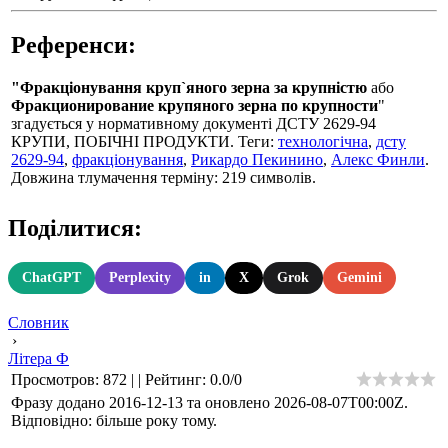
Референси:
"Фракціонування круп`яного зерна за крупністю
або
Фракционирование крупяного зерна по крупности
"
згадується у нормативному документі ДСТУ 2629-94
КРУПИ, ПОБІЧНІ ПРОДУКТИ. Теги:
технологічна
,
дсту
2629-94
,
фракціонування
,
Рикардо Пекинино
,
Алекс Финли
.
Довжина тлумачення терміну: 219 символів.
Поділитися:
ChatGPT
Perplexity
in
X
Grok
Gemini
Словник
›
Літера Ф
Просмотров
:
872
|
|
Рейтинг
:
0.0
/
0
Фразу додано 2016-12-13 та оновлено
2026-08-07T00:00Z
.
Відповідно: більше року тому.