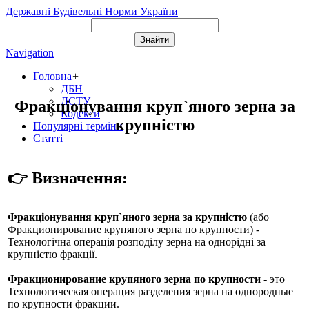
Державні Будівельні Норми України
Navigation
Головна
+
ДБН
ДСТУ
Фракціонування круп`яного зерна за
Кодекси
крупністю
Популярні терміни
Статті
👉 Визначення:
Фракціонування круп`яного зерна за крупністю
(або
Фракционирование крупяного зерна по крупности
) -
Технологічна операція розподілу зерна на однорідні за
крупністю фракції.
Фракционирование крупяного зерна по крупности
- это
Технологическая операция разделения зерна на однородные
по крупности фракции.