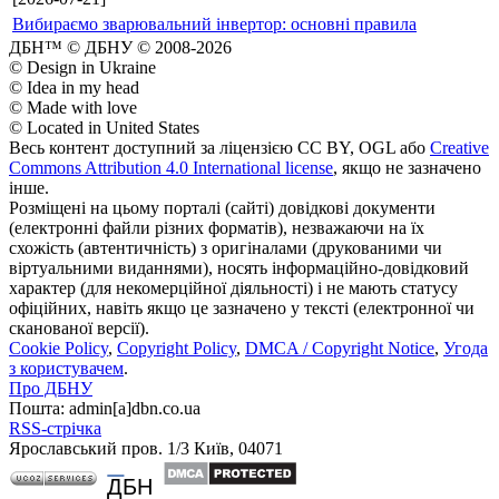
Вибираємо зварювальний інвертор: основні правила
ДБН™ © ДБНУ © 2008-2026
© Design in Ukraine
© Idea in my head
© Made with love
© Located in United States
Весь контент доступний за ліцензією CC BY, OGL або
Creative
Commons Attribution 4.0 International license
, якщо не зазначено
інше.
Розміщені на цьому порталі (сайті) довідкові документи
(електронні файли різних форматів), незважаючи на їх
схожість (автентичність) з оригіналами (друкованими чи
віртуальними виданнями), носять інформаційно-довідковий
характер (для некомерційної діяльності) і не мають статусу
офіційних, навіть якщо це зазначено у тексті (електронної чи
сканованої версії).
Cookie Policy
,
Copyright Policy
,
DMCA / Copyright Notice
,
Угода
з користувачем
.
Про ДБНУ
Пошта: admin[а]dbn.co.ua
RSS-стрічка
Ярославський пров. 1/3 Київ, 04071