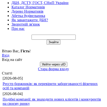
ДБН, ДСТУ, ГОСТ, СНиП України
Каталог Нормативів
Дерево Нормативів
Абетка будівельника
Як завантажити ДБН?
Зворотній зв'язок
Про нас
Вітаю Вас
,
Гість
!
Вхід
Вхід на сайт
Увійти через uID
Стара форма входу
Статті
[2026-08-05]
Реєстр боржників: як перевірити заборгованості фізичних
осіб та компаній
[2026-08-04]
Подібні компанії: як знаходити нових клієнтів і конкурентів
на своєму ринку