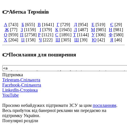
👉Абетка Термінів
А
[743]
Б
[655]
В
[1641]
Г
[729]
Д
[954]
Е
[519]
Є
[29]
Ж
[77]
З
[1159]
І
[379]
К
[1945]
Л
[487]
М
[985]
Н
[981]
О
[959]
П
[2758]
Р
[1121]
С
[1891]
Т
[1144]
У
[306]
Ф
[580]
Х
[204]
Ц
[158]
Ч
[222]
Ш
[305]
Щ
[39]
Ю
[42]
Я
[46]
👉Посилання для поширення
Підтримка
Telegram-Спільнота
Facebook-Спільнота
LinkedIn-Сторінка
YouTube
Просимо небайдужих підтримати ЗСУ за цим
посиланням
.
Весь прибуток від банерної реклами ми передаємо на
підтримку України.
Популярні розділи