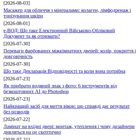
[2026-08-03]
Масажер для обличчя з мінералами: колаген, лімфодренаж і
тонізування шкіри
[2026-08-01]
е-ВОД: Що таке Електронний Військово-Обліковий
Документ та як отримати?
[2026-07-30]
Переваги фарбованих міжкімнатних дверей: колір, покриття і
довговічність
[2026-07-30]
Що таке Декларація Відповідності та коли вона потрібна
[2026-07-23]
Як прибрати водяний знак з фото: 6 інструментів від
безкоштовних AI до Photoshop
[2026-07-23]
Найкращий засіб для миття вікон: що справді дає результат
без розводів
[2026-07-22]
Ламінат на вхідні двері: монтаж, утеплення і чому дизайнери
дивляться на це скептично
[2026-07-21]