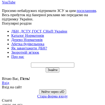
YouTube
Просимо небайдужих підтримати ЗСУ за цим
посиланням
.
Весь прибуток від банерної реклами ми передаємо на
підтримку України.
Популярні розділи
ДБН, ДСТУ, ГОСТ, СНиП України
Каталог Нормативів
Дерево Нормативів
Абетка будівельника
Як завантажити ДБН?
Зворотній зв'язок
Про нас
Вітаю Вас
,
Гість
!
Вхід
Вхід на сайт
Увійти через uID
Стара форма входу
Статті