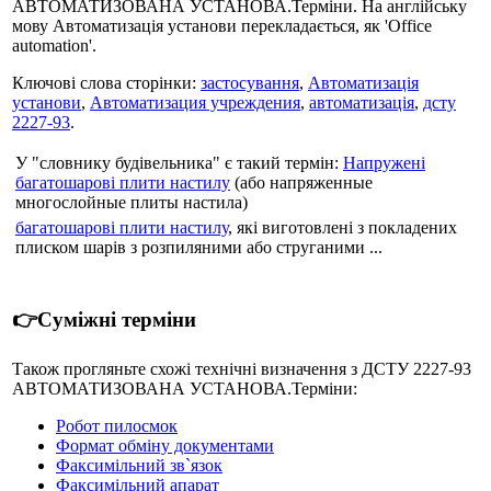
АВТОМАТИЗОВАНА УСТАНОВА.Терміни. На англійську
мову Автоматизація установи перекладається, як 'Office
automation'.
Ключові слова сторінки:
застосування
,
Автоматизація
установи
,
Автоматизация учреждения
,
автоматизація
,
дсту
2227-93
.
У "словнику будівельника" є такий термін:
Напружені
багатошарові плити настилу
(або напряженные
многослойные плиты настила)
багатошарові плити настилу
, які виготовлені з покладених
плиском шарів з розпиляними або струганими ...
👉Суміжні терміни
Також прогляньте схожі технічні визначення з ДСТУ 2227-93
АВТОМАТИЗОВАНА УСТАНОВА.Терміни:
Робот пилосмок
Формат обміну документами
Факсимільний зв`язок
Факсимільний апарат