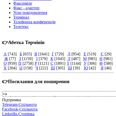
Факсиміле
Факс - адаптер
Усне повідомлення
Термінал
Телефонна конференція
Телетекс
👉Абетка Термінів
А
[743]
Б
[655]
В
[1641]
Г
[729]
Д
[954]
Е
[519]
Є
[29]
Ж
[77]
З
[1159]
І
[379]
К
[1945]
Л
[487]
М
[985]
Н
[981]
О
[959]
П
[2758]
Р
[1121]
С
[1891]
Т
[1144]
У
[306]
Ф
[580]
Х
[204]
Ц
[158]
Ч
[222]
Ш
[305]
Щ
[39]
Ю
[42]
Я
[46]
👉Посилання для поширення
Підтримка
Telegram-Спільнота
Facebook-Спільнота
LinkedIn-Сторінка