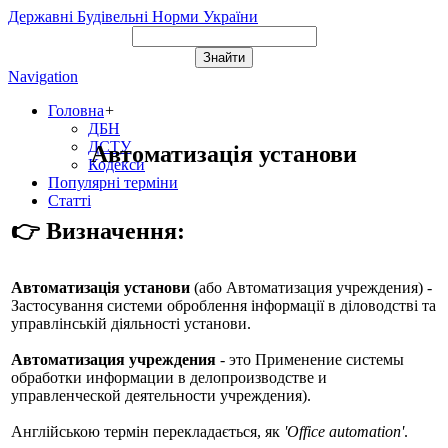
Державні Будівельні Норми України
Navigation
Головна
+
ДБН
ДСТУ
Автоматизація установи
Кодекси
Популярні терміни
Статті
👉 Визначення:
Автоматизація установи
(або
Автоматизация учреждения
) -
Застосування системи оброблення інформації в діловодстві та
управлінській діяльності установи.
Автоматизация учреждения
- это Применение системы
обработки информации в делопроизводстве и
управленческой деятельности учреждения).
Англійською термін перекладається, як
'Office automation'
.