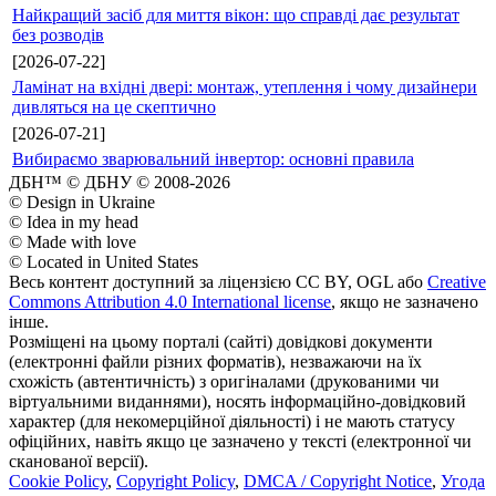
Найкращий засіб для миття вікон: що справді дає результат
без розводів
[2026-07-22]
Ламінат на вхідні двері: монтаж, утеплення і чому дизайнери
дивляться на це скептично
[2026-07-21]
Вибираємо зварювальний інвертор: основні правила
ДБН™ © ДБНУ © 2008-2026
© Design in Ukraine
© Idea in my head
© Made with love
© Located in United States
Весь контент доступний за ліцензією CC BY, OGL або
Creative
Commons Attribution 4.0 International license
, якщо не зазначено
інше.
Розміщені на цьому порталі (сайті) довідкові документи
(електронні файли різних форматів), незважаючи на їх
схожість (автентичність) з оригіналами (друкованими чи
віртуальними виданнями), носять інформаційно-довідковий
характер (для некомерційної діяльності) і не мають статусу
офіційних, навіть якщо це зазначено у тексті (електронної чи
сканованої версії).
Cookie Policy
,
Copyright Policy
,
DMCA / Copyright Notice
,
Угода