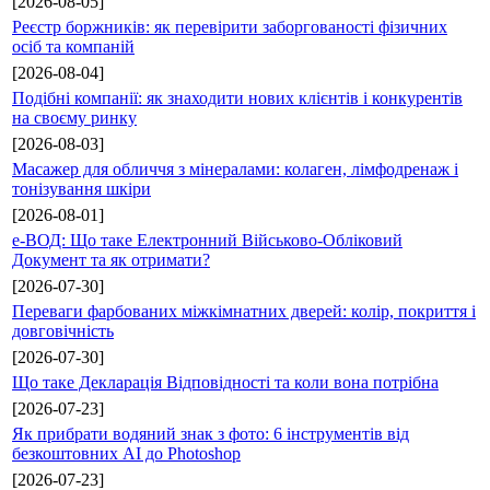
[2026-08-05]
Реєстр боржників: як перевірити заборгованості фізичних
осіб та компаній
[2026-08-04]
Подібні компанії: як знаходити нових клієнтів і конкурентів
на своєму ринку
[2026-08-03]
Масажер для обличчя з мінералами: колаген, лімфодренаж і
тонізування шкіри
[2026-08-01]
е-ВОД: Що таке Електронний Військово-Обліковий
Документ та як отримати?
[2026-07-30]
Переваги фарбованих міжкімнатних дверей: колір, покриття і
довговічність
[2026-07-30]
Що таке Декларація Відповідності та коли вона потрібна
[2026-07-23]
Як прибрати водяний знак з фото: 6 інструментів від
безкоштовних AI до Photoshop
[2026-07-23]