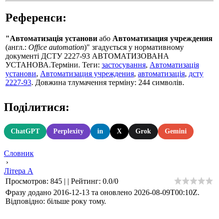
Референси:
"Автоматизація установи
або
Автоматизация учреждения
(англ.:
Office automation
)" згадується у нормативному
документі ДСТУ 2227-93 АВТОМАТИЗОВАНА
УСТАНОВА.Терміни. Теги:
застосування
,
Автоматизація
установи
,
Автоматизация учреждения
,
автоматизація
,
дсту
2227-93
. Довжина тлумачення терміну: 244 символів.
Поділитися:
ChatGPT
Perplexity
in
X
Grok
Gemini
Словник
›
Літера А
Просмотров
:
845
|
|
Рейтинг
:
0.0
/
0
Фразу додано 2016-12-13 та оновлено
2026-08-09T00:10Z
.
Відповідно: більше року тому.