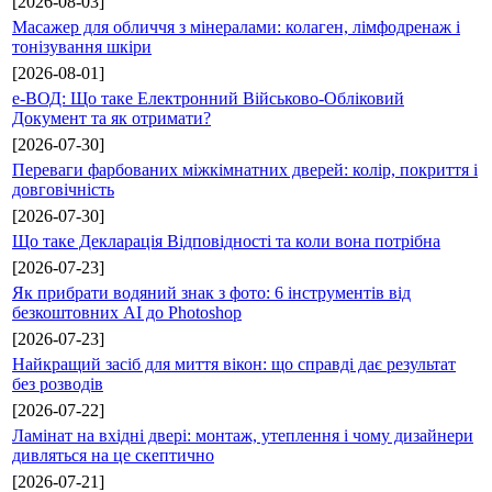
[2026-08-03]
Масажер для обличчя з мінералами: колаген, лімфодренаж і
тонізування шкіри
[2026-08-01]
е-ВОД: Що таке Електронний Військово-Обліковий
Документ та як отримати?
[2026-07-30]
Переваги фарбованих міжкімнатних дверей: колір, покриття і
довговічність
[2026-07-30]
Що таке Декларація Відповідності та коли вона потрібна
[2026-07-23]
Як прибрати водяний знак з фото: 6 інструментів від
безкоштовних AI до Photoshop
[2026-07-23]
Найкращий засіб для миття вікон: що справді дає результат
без розводів
[2026-07-22]
Ламінат на вхідні двері: монтаж, утеплення і чому дизайнери
дивляться на це скептично
[2026-07-21]