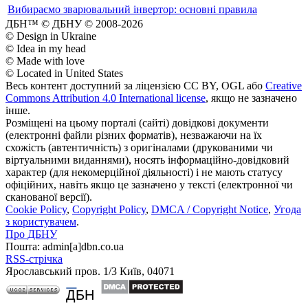
Вибираємо зварювальний інвертор: основні правила
ДБН™ © ДБНУ © 2008-2026
© Design in Ukraine
© Idea in my head
© Made with love
© Located in United States
Весь контент доступний за ліцензією CC BY, OGL або
Creative
Commons Attribution 4.0 International license
, якщо не зазначено
інше.
Розміщені на цьому порталі (сайті) довідкові документи
(електронні файли різних форматів), незважаючи на їх
схожість (автентичність) з оригіналами (друкованими чи
віртуальними виданнями), носять інформаційно-довідковий
характер (для некомерційної діяльності) і не мають статусу
офіційних, навіть якщо це зазначено у тексті (електронної чи
сканованої версії).
Cookie Policy
,
Copyright Policy
,
DMCA / Copyright Notice
,
Угода
з користувачем
.
Про ДБНУ
Пошта: admin[а]dbn.co.ua
RSS-стрічка
Ярославський пров. 1/3 Київ, 04071