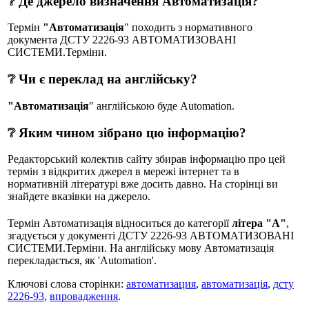
❔ Де джерело визначення Автоматизація?
Термін
"Автоматизація
" походить з нормативного
документа ДСТУ 2226-93 АВТОМАТИЗОВАНІ
СИСТЕМИ.Терміни.
❔ Чи є переклад на англійську?
"Автоматизація
" англійською буде Automation.
❔ Яким чином зібрано цю інформацію?
Редакторський колектив сайту збирав інформацію про цей
термін з відкритих джерел в мережі інтернет та в
нормативній літературі вже досить давно. На сторінці ви
знайдете вказівки на джерело.
Термін Автоматизація відноситься до категорії
літера "А"
,
згадується у документі ДСТУ 2226-93 АВТОМАТИЗОВАНІ
СИСТЕМИ.Терміни. На англійську мову Автоматизація
перекладається, як 'Automation'.
Ключові слова сторінки:
автоматизация
,
автоматизація
,
дсту
2226-93
,
впровадження
.