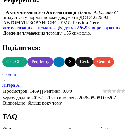
"Автоматизація
або
Автоматизация
(англ.:
Automation
)"
згадується у нормативному документі ДСТУ 2226-93
АВТОМАТИЗОВАНІ СИСТЕМИ.Терміни. Теги:
автоматизация
,
автоматизація
,
дсту 2226-93
,
впровадження
.
Довжина тлумачення терміну: 155 символів.
Поділитися:
ChatGPT
Perplexity
in
X
Grok
Gemini
Словник
›
Літера А
Просмотров
:
1469
|
|
Рейтинг
:
0.0
/
0
Фразу додано 2016-12-13 та оновлено
2026-08-08T00:20Z
.
Відповідно: більше року тому.
FAQ