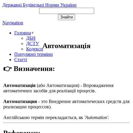
Державні Будівельні Норми України
Navigation
Головна
+
ДБН
ДСТУ
Автоматизація
Кодекси
Популярні терміни
Статті
👉 Визначення:
Автоматизація
(або
Автоматизация
) - Впровадження
автоматичних засобів для реалізації процесів.
Автоматизация
- это Внедрение автоматических средств для
реализации процессов).
Англійською термін перекладається, як
'Automation'
.
Референси: