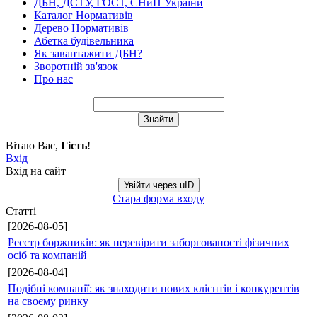
ДБН, ДСТУ, ГОСТ, СНиП України
Каталог Нормативів
Дерево Нормативів
Абетка будівельника
Як завантажити ДБН?
Зворотній зв'язок
Про нас
Вітаю Вас
,
Гість
!
Вхід
Вхід на сайт
Увійти через uID
Стара форма входу
Статті
[2026-08-05]
Реєстр боржників: як перевірити заборгованості фізичних
осіб та компаній
[2026-08-04]
Подібні компанії: як знаходити нових клієнтів і конкурентів
на своєму ринку