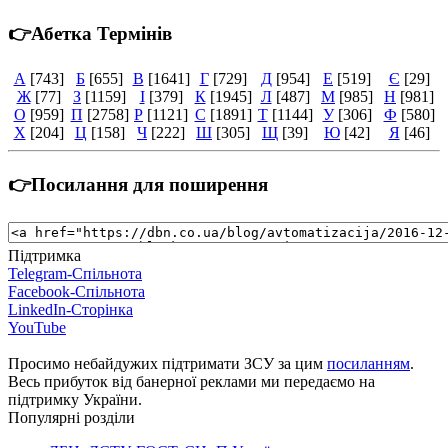
👉Абетка Термінів
А
[743]
Б
[655]
В
[1641]
Г
[729]
Д
[954]
Е
[519]
Є
[29]
Ж
[77]
З
[1159]
І
[379]
К
[1945]
Л
[487]
М
[985]
Н
[981]
О
[959]
П
[2758]
Р
[1121]
С
[1891]
Т
[1144]
У
[306]
Ф
[580]
Х
[204]
Ц
[158]
Ч
[222]
Ш
[305]
Щ
[39]
Ю
[42]
Я
[46]
👉Посилання для поширення
Підтримка
Telegram-Спільнота
Facebook-Спільнота
LinkedIn-Сторінка
YouTube
Просимо небайдужих підтримати ЗСУ за цим
посиланням
.
Весь прибуток від банерної реклами ми передаємо на
підтримку України.
Популярні розділи