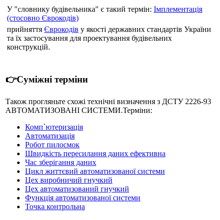
У "словнику будівельника" є такий термін:
Імплементація
(стосовно Єврокодів)
прийняття
Єврокодів
у якості державних стандартів України
та їх застосування для проектування будівельних
конструкцій.
👉Суміжні терміни
Також прогляньте схожі технічні визначення з ДСТУ 2226-93
АВТОМАТИЗОВАНІ СИСТЕМИ.Терміни:
Комп`ютеризація
Автоматизація
Робот пилосмок
Швидкість пересилання даних ефективна
Час зберігання даних
Цикл життєвий автоматизованої системи
Цех виробничий гнучкий
Цех автоматизований гнучкий
Функція автоматизованої системи
Точка контрольна