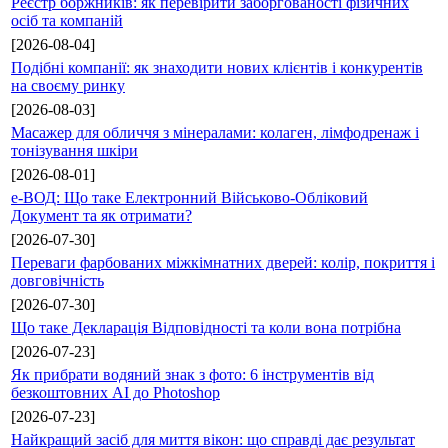
Реєстр боржників: як перевірити заборгованості фізичних
осіб та компаній
[2026-08-04]
Подібні компанії: як знаходити нових клієнтів і конкурентів
на своєму ринку
[2026-08-03]
Масажер для обличчя з мінералами: колаген, лімфодренаж і
тонізування шкіри
[2026-08-01]
е-ВОД: Що таке Електронний Військово-Обліковий
Документ та як отримати?
[2026-07-30]
Переваги фарбованих міжкімнатних дверей: колір, покриття і
довговічність
[2026-07-30]
Що таке Декларація Відповідності та коли вона потрібна
[2026-07-23]
Як прибрати водяний знак з фото: 6 інструментів від
безкоштовних AI до Photoshop
[2026-07-23]
Найкращий засіб для миття вікон: що справді дає результат