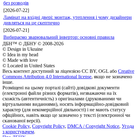
без розводів
[2026-07-22]
Ламінат на вхідні двері: монтаж, утеплення і чому дизайнери
дивляться на це скептично
[2026-07-21]
Вибираємо зварювальний інвертор: основні правила
ДБН™ © ДБНУ © 2008-2026
© Design in Ukraine
© Idea in my head
© Made with love
© Located in United States
Весь контент доступний за ліцензією CC BY, OGL або
Creative
Commons Attribution 4.0 International license
, якщо не зазначено
інше.
Розміщені на цьому порталі (сайті) довідкові документи
(електронні файли різних форматів), незважаючи на їх
схожість (автентичність) з оригіналами (друкованими чи
віртуальними виданнями), носять інформаційно-довідковий
характер (для некомерційної діяльності) і не мають статусу
офіційних, навіть якщо це зазначено у тексті (електронної чи
сканованої версії).
Cookie Policy
,
Copyright Policy
,
DMCA / Copyright Notice
,
Угода
з користувачем
.