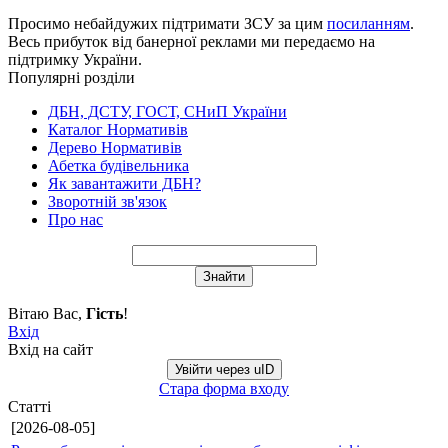
Просимо небайдужих підтримати ЗСУ за цим
посиланням
.
Весь прибуток від банерної реклами ми передаємо на
підтримку України.
Популярні розділи
ДБН, ДСТУ, ГОСТ, СНиП України
Каталог Нормативів
Дерево Нормативів
Абетка будівельника
Як завантажити ДБН?
Зворотній зв'язок
Про нас
Вітаю Вас
,
Гість
!
Вхід
Вхід на сайт
Увійти через uID
Стара форма входу
Статті
[2026-08-05]