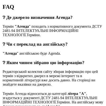
FAQ
❔ Де джерело визначення Агенда?
Термін
"Агенда
" походить з нормативного документа ДСТУ
2481-94 IНТЕЛЕКТУАЛЬНI IНФОРМАЦIЙНІ
ТЕХНОЛОГIЇ.Терміни.
❔ Чи є переклад на англійську?
"Агенда
" англійською буде Agenda.
❔ Яким чином зібрано цю інформацію?
Редакторський колектив сайту збирав інформацію про цей
термін з відкритих джерел в мережі інтернет та в
нормативній літературі вже досить давно. На сторінці ви
знайдете вказівки на джерело.
Термін Агенда відноситься до категорії
літера "А"
,
згадується у документі ДСТУ 2481-94 IНТЕЛЕКТУАЛЬНI
IНФОРМАЦIЙНІ ТЕХНОЛОГIЇ.Терміни. На англійську мову