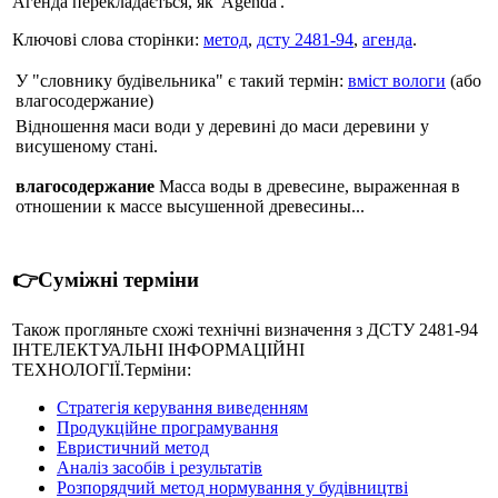
Агенда перекладається, як 'Agenda'.
Ключові слова сторінки:
метод
,
дсту 2481-94
,
агенда
.
У "словнику будівельника" є такий термін:
вміст вологи
(або
влагосодержание)
Відношення маси води у деревині до маси деревини у
висушеному стані.
влагосодержание
Масса воды в древесине, выраженная в
отношении к массе высушенной древесины...
👉Суміжні терміни
Також прогляньте схожі технічні визначення з ДСТУ 2481-94
IНТЕЛЕКТУАЛЬНI IНФОРМАЦIЙНІ
ТЕХНОЛОГIЇ.Терміни:
Стратегія керування виведенням
Продукційне програмування
Евристичний метод
Аналіз засобів і результатів
Розпорядчий метод нормування у будівництві