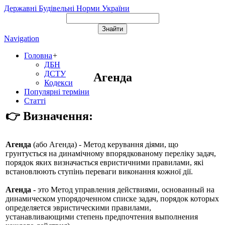
Державні Будівельні Норми України
Navigation
Головна
+
ДБН
ДСТУ
Агенда
Кодекси
Популярні терміни
Статті
👉 Визначення:
Агенда
(або
Агенда
) - Метод керування діями, що
грунтується на динамічному впорядкованому переліку задач,
порядок яких визначається евристичними правилами, які
встановлюють ступінь переваги виконання кожної дії.
Агенда
- это Метод управления действиями, основанный на
динамическом упорядоченном списке задач, порядок которых
определяется эвристическими правилами,
устанавливающими степень предпочтения выполнения