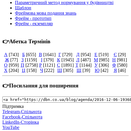
Параметричний метод нормування у будівництві
Шаблон
Фреймова мова подання знань
Фрейм - прототип
Фрейм - екземпляр
👉Абетка Термінів
А
[743]
Б
[655]
В
[1641]
Г
[729]
Д
[954]
Е
[519]
Є
[29]
Ж
[77]
З
[1159]
І
[379]
К
[1945]
Л
[487]
М
[985]
Н
[981]
О
[959]
П
[2758]
Р
[1121]
С
[1891]
Т
[1144]
У
[306]
Ф
[580]
Х
[204]
Ц
[158]
Ч
[222]
Ш
[305]
Щ
[39]
Ю
[42]
Я
[46]
👉Посилання для поширення
Підтримка
Telegram-Спільнота
Facebook-Спільнота
LinkedIn-Сторінка
YouTube