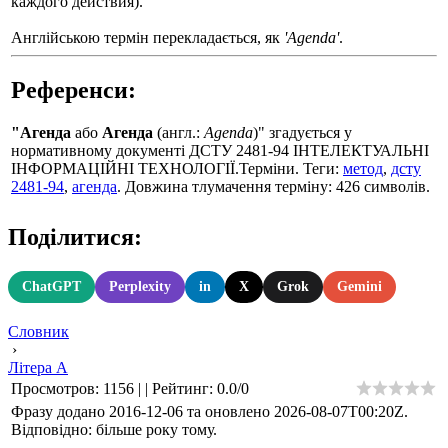
каждого действия).
Англійською термін перекладається, як
'Agenda'
.
Референси:
"Агенда
або
Агенда
(англ.:
Agenda
)" згадується у
нормативному документі ДСТУ 2481-94 IНТЕЛЕКТУАЛЬНI
IНФОРМАЦIЙНІ ТЕХНОЛОГIЇ.Терміни. Теги:
метод
,
дсту
2481-94
,
агенда
. Довжина тлумачення терміну: 426 символів.
Поділитися:
ChatGPT
Perplexity
in
X
Grok
Gemini
Словник
›
Літера А
Просмотров
:
1156
|
|
Рейтинг
:
0.0
/
0
Фразу додано 2016-12-06 та оновлено
2026-08-07T00:20Z
.
Відповідно: більше року тому.