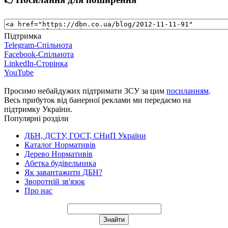
Підтримка
Telegram-Спільнота
Facebook-Спільнота
LinkedIn-Сторінка
YouTube
Просимо небайдужих підтримати ЗСУ за цим
посиланням
.
Весь прибуток від банерної реклами ми передаємо на
підтримку України.
Популярні розділи
ДБН, ДСТУ, ГОСТ, СНиП України
Каталог Нормативів
Дерево Нормативів
Абетка будівельника
Як завантажити ДБН?
Зворотній зв'язок
Про нас