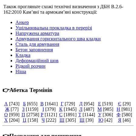
Також прогляньте схожі технічні визначення з ДБН В.2.6-
162:2010 Кам’яні та армокам’яні конструкції:
Анкер
Ущільнювальна прокладка в перерізі
Напружена арматура
Армування горизонтального шва кладки
Сталь для армування
Бетон заповнення
Кладка
Деформаційний шов
Рідкий розчин
Ніша
👉Абетка Термінів
А
[743]
Б
[655]
В
[1641]
Г
[729]
Д
[954]
Е
[519]
Є
[29]
Ж
[77]
З
[1159]
І
[379]
К
[1945]
Л
[487]
М
[985]
Н
[981]
О
[959]
П
[2758]
Р
[1121]
С
[1891]
Т
[1144]
У
[306]
Ф
[580]
Х
[204]
Ц
[158]
Ч
[222]
Ш
[305]
Щ
[39]
Ю
[42]
Я
[46]
👉Посилання для поширення