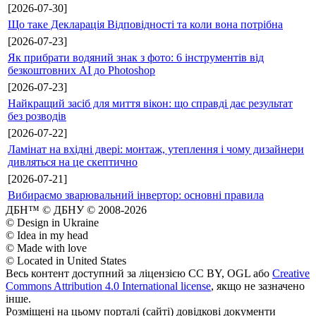
[2026-07-30]
Що таке Декларація Відповідності та коли вона потрібна
[2026-07-23]
Як прибрати водяний знак з фото: 6 інструментів від
безкоштовних AI до Photoshop
[2026-07-23]
Найкращий засіб для миття вікон: що справді дає результат
без розводів
[2026-07-22]
Ламінат на вхідні двері: монтаж, утеплення і чому дизайнери
дивляться на це скептично
[2026-07-21]
Вибираємо зварювальний інвертор: основні правила
ДБН™ © ДБНУ © 2008-2026
© Design in Ukraine
© Idea in my head
© Made with love
© Located in United States
Весь контент доступний за ліцензією CC BY, OGL або
Creative
Commons Attribution 4.0 International license
, якщо не зазначено
інше.
Розміщені на цьому порталі (сайті) довідкові документи