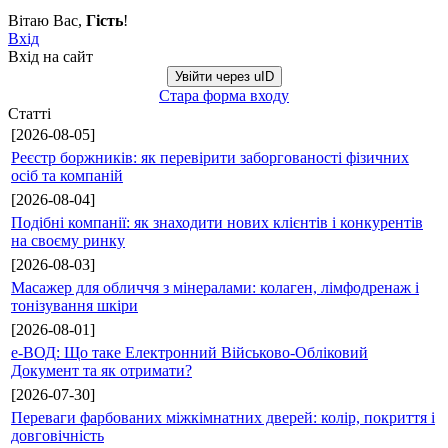
Вітаю Вас
,
Гість
!
Вхід
Вхід на сайт
Увійти через uID
Стара форма входу
Статті
[2026-08-05]
Реєстр боржників: як перевірити заборгованості фізичних
осіб та компаній
[2026-08-04]
Подібні компанії: як знаходити нових клієнтів і конкурентів
на своєму ринку
[2026-08-03]
Масажер для обличчя з мінералами: колаген, лімфодренаж і
тонізування шкіри
[2026-08-01]
е-ВОД: Що таке Електронний Військово-Обліковий
Документ та як отримати?
[2026-07-30]
Переваги фарбованих міжкімнатних дверей: колір, покриття і
довговічність