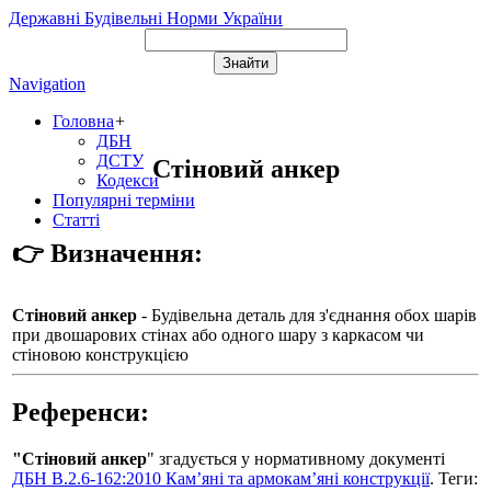
Державні Будівельні Норми України
Navigation
Головна
+
ДБН
ДСТУ
Стіновий анкер
Кодекси
Популярні терміни
Статті
👉 Визначення:
Стіновий анкер
- Будівельна деталь для з'єднання обох шарів
при двошарових стінах або одного шару з каркасом чи
стіновою конструкцією
Референси:
"Стіновий анкер
" згадується у нормативному документі
ДБН В.2.6-162:2010 Кам’яні та армокам’яні конструкції
. Теги: