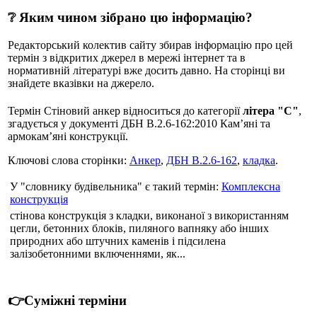
❔ Яким чином зібрано цю інформацію?
Редакторський колектив сайту збирав інформацію про цей
термін з відкритих джерел в мережі інтернет та в
нормативній літературі вже досить давно. На сторінці ви
знайдете вказівки на джерело.
Термін Стіновий анкер відноситься до категорії
літера "С"
,
згадується у документі ДБН В.2.6-162:2010 Кам’яні та
армокам’яні конструкції.
Ключові слова сторінки:
Анкер
,
ДБН В.2.6-162
,
кладка
.
У "словнику будівельника" є такий термін:
Комплексна
конструкція
стінова конструкція з кладки, виконаної з використанням
цегли, бетонних блоків, пиляного вапняку або інших
природних або штучних каменів і підсилена
залізобетонними включеннями, як...
👉Суміжні терміни