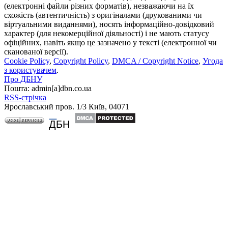
(електронні файли різних форматів), незважаючи на їх
схожість (автентичність) з оригіналами (друкованими чи
віртуальними виданнями), носять інформаційно-довідковий
характер (для некомерційної діяльності) і не мають статусу
офіційних, навіть якщо це зазначено у тексті (електронної чи
сканованої версії).
Cookie Policy
,
Copyright Policy
,
DMCA / Copyright Notice
,
Угода
з користувачем
.
Про ДБНУ
Пошта: admin[а]dbn.co.ua
RSS-стрічка
Ярославський пров. 1/3 Київ, 04071