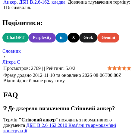
Анкер
,
ДБН В.2.6-162
,
кладка
. Довжина тлумачення терміну:
116 символів.
Поділитися:
ChatGPT
Perplexity
in
X
Grok
Gemini
Словник
›
Літера С
Просмотров
:
2769
|
|
Рейтинг
:
5.0
/
2
Фразу додано 2012-11-10 та оновлено
2026-08-06T00:80Z
.
Відповідно: більше року тому.
FAQ
❔ Де джерело визначення Стіновий анкер?
Термін
"Стіновий анкер
" походить з нормативного
документа
ДБН В.2.6-162:2010 Кам’яні та армокам’яні
конструкції
.