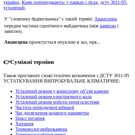
українц
,
Киян попереджають: у парках і лісах
,
дсту 3011-95
,
усталений
.
У "словнику будівельника" є такий термін:
Авансцена
передня частина сценічного майданчика (між
рампою
і
завісою).
Авансцена
проектується опуклою в зал, пря...
👉Суміжні терміни
Також прогляньте схожі технічні визначення з ДСТУ 3011-95
УСТАТКУВАННЯ ВИПРОБУВАЛЬНЕ КЛІМАТИЧНЕ:
Усталений режим у корисному об`ємі камери
Усталений режим електричного кола
Усталений режим роботи енергосистеми
Частота періодичної вібрації
Час досягнення заданого параметра
Цикл хитання
Хитання
Термовологовіброкамера
Термовологобарокамера