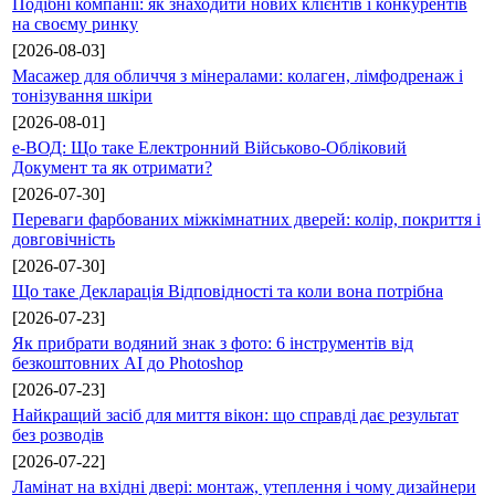
Подібні компанії: як знаходити нових клієнтів і конкурентів
на своєму ринку
[2026-08-03]
Масажер для обличчя з мінералами: колаген, лімфодренаж і
тонізування шкіри
[2026-08-01]
е-ВОД: Що таке Електронний Військово-Обліковий
Документ та як отримати?
[2026-07-30]
Переваги фарбованих міжкімнатних дверей: колір, покриття і
довговічність
[2026-07-30]
Що таке Декларація Відповідності та коли вона потрібна
[2026-07-23]
Як прибрати водяний знак з фото: 6 інструментів від
безкоштовних AI до Photoshop
[2026-07-23]
Найкращий засіб для миття вікон: що справді дає результат
без розводів
[2026-07-22]
Ламінат на вхідні двері: монтаж, утеплення і чому дизайнери