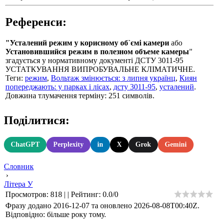
Референси:
"Усталений режим у корисному об`ємі камери
або
Установившийся режим в полезном объеме камеры
"
згадується у нормативному документі ДСТУ 3011-95
УСТАТКУВАННЯ ВИПРОБУВАЛЬНЕ КЛІМАТИЧНЕ.
Теги:
режим
,
Вольтаж змінюється: з липня українц
,
Киян
попереджають: у парках і лісах
,
дсту 3011-95
,
усталений
.
Довжина тлумачення терміну: 251 символів.
Поділитися:
ChatGPT
Perplexity
in
X
Grok
Gemini
Словник
›
Літера У
Просмотров
:
818
|
|
Рейтинг
:
0.0
/
0
Фразу додано 2016-12-07 та оновлено
2026-08-08T00:40Z
.
Відповідно: більше року тому.