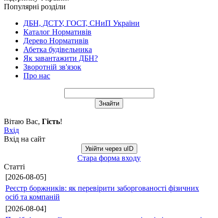
Популярні розділи
ДБН, ДСТУ, ГОСТ, СНиП України
Каталог Нормативів
Дерево Нормативів
Абетка будівельника
Як завантажити ДБН?
Зворотній зв'язок
Про нас
Вітаю Вас
,
Гість
!
Вхід
Вхід на сайт
Увійти через uID
Стара форма входу
Статті
[2026-08-05]
Реєстр боржників: як перевірити заборгованості фізичних
осіб та компаній
[2026-08-04]