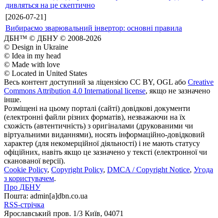
дивляться на це скептично
[2026-07-21]
Вибираємо зварювальний інвертор: основні правила
ДБН™ © ДБНУ © 2008-2026
© Design in Ukraine
© Idea in my head
© Made with love
© Located in United States
Весь контент доступний за ліцензією CC BY, OGL або
Creative
Commons Attribution 4.0 International license
, якщо не зазначено
інше.
Розміщені на цьому порталі (сайті) довідкові документи
(електронні файли різних форматів), незважаючи на їх
схожість (автентичність) з оригіналами (друкованими чи
віртуальними виданнями), носять інформаційно-довідковий
характер (для некомерційної діяльності) і не мають статусу
офіційних, навіть якщо це зазначено у тексті (електронної чи
сканованої версії).
Cookie Policy
,
Copyright Policy
,
DMCA / Copyright Notice
,
Угода
з користувачем
.
Про ДБНУ
Пошта: admin[а]dbn.co.ua
RSS-стрічка
Ярославський пров. 1/3 Київ, 04071