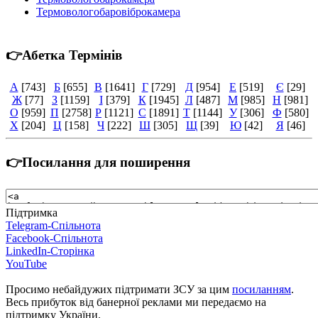
Термовологобаровіброкамера
👉Абетка Термінів
А
[743]
Б
[655]
В
[1641]
Г
[729]
Д
[954]
Е
[519]
Є
[29]
Ж
[77]
З
[1159]
І
[379]
К
[1945]
Л
[487]
М
[985]
Н
[981]
О
[959]
П
[2758]
Р
[1121]
С
[1891]
Т
[1144]
У
[306]
Ф
[580]
Х
[204]
Ц
[158]
Ч
[222]
Ш
[305]
Щ
[39]
Ю
[42]
Я
[46]
👉Посилання для поширення
Підтримка
Telegram-Спільнота
Facebook-Спільнота
LinkedIn-Сторінка
YouTube
Просимо небайдужих підтримати ЗСУ за цим
посиланням
.
Весь прибуток від банерної реклами ми передаємо на
підтримку України.