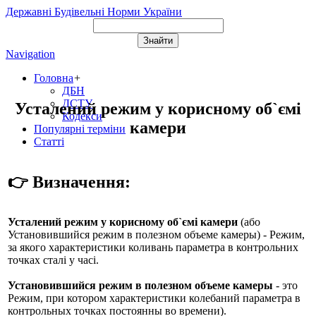
Державні Будівельні Норми України
Navigation
Головна
+
ДБН
ДСТУ
Усталений режим у корисному об`ємі
Кодекси
камери
Популярні терміни
Статті
👉 Визначення:
Усталений режим у корисному об`ємі камери
(або
Установившийся режим в полезном объеме камеры
) - Режим,
за якого характеристики коливань параметра в контрольних
точках сталі у часі.
Установившийся режим в полезном объеме камеры
- это
Режим, при котором характеристики колебаний параметра в
контрольных точках постоянны во времени).