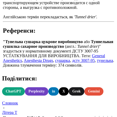
транспортирующем устройстве производится с одной
стороны, а выгрузка с противоположной.
Англійською термін перекладається, як
'Tunnel drier'
.
Референси:
"Тунельна сушарка цукрове виробництво
або
Туннельная
сушилка сахарное производство
(англ.:
Tunnel drier
)"
згадується у нормативному документі ДСТУ 3007-95
УСТАТКУВАННЯ ДЛЯ ВИРОБНИЦТВА. Теги:
General
Anesthetics
,
Anesthesia Drugs
,
сушарка
,
дсту 3007-95
,
тунельна
.
Довжина тлумачення терміну: 374 символів.
Поділитися:
ChatGPT
Perplexity
in
X
Grok
Gemini
Словник
›
Літера Т