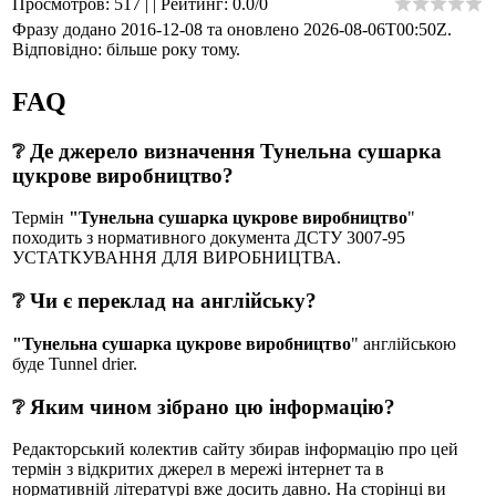
Просмотров
:
517
|
|
Рейтинг
:
0.0
/
0
Фразу додано 2016-12-08 та оновлено
2026-08-06T00:50Z
.
Відповідно: більше року тому.
FAQ
❔ Де джерело визначення Тунельна сушарка
цукрове виробництво?
Термін
"Тунельна сушарка цукрове виробництво
"
походить з нормативного документа ДСТУ 3007-95
УСТАТКУВАННЯ ДЛЯ ВИРОБНИЦТВА.
❔ Чи є переклад на англійську?
"Тунельна сушарка цукрове виробництво
" англійською
буде Tunnel drier.
❔ Яким чином зібрано цю інформацію?
Редакторський колектив сайту збирав інформацію про цей
термін з відкритих джерел в мережі інтернет та в
нормативній літературі вже досить давно. На сторінці ви