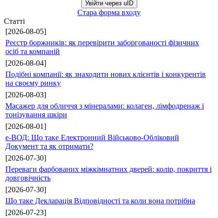
Увійти через uID
Стара форма входу
Статті
[2026-08-05]
Реєстр боржників: як перевірити заборгованості фізичних
осіб та компаній
[2026-08-04]
Подібні компанії: як знаходити нових клієнтів і конкурентів
на своєму ринку
[2026-08-03]
Масажер для обличчя з мінералами: колаген, лімфодренаж і
тонізування шкіри
[2026-08-01]
е-ВОД: Що таке Електронний Військово-Обліковий
Документ та як отримати?
[2026-07-30]
Переваги фарбованих міжкімнатних дверей: колір, покриття і
довговічність
[2026-07-30]
Що таке Декларація Відповідності та коли вона потрібна
[2026-07-23]