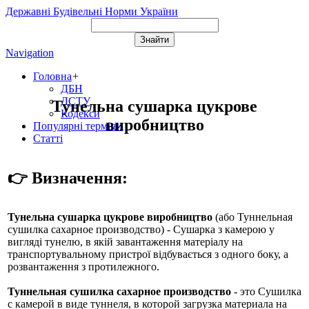
Державні Будівельні Норми України
Navigation
Головна
+
ДБН
ДСТУ
Тунельна сушарка цукрове
Кодекси
виробництво
Популярні терміни
Статті
👉 Визначення:
Тунельна сушарка цукрове виробництво
(або
Туннельная
сушилка сахарное производство
) - Сушарка з камерою у
вигляді тунелю, в якій завантаження матеріалу на
транспортувальному пристрої відбувається з одного боку, а
розвантаження з протилежного.
Туннельная сушилка сахарное производство
- это Сушилка
с камерой в виде туннеля, в которой загрузка материала на