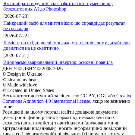
Як прибрати водяний знак з фото: 6 інструментів від
безкоштовних AI до Photoshop
[2026-07-23]
Найкращий засіб для миття вікон: що справді дає результат
без розводів
[2026-07-22]
Ламінат на вхідні двері: монтаж, утеплення і чому дизайнери
дивляться на це скептично
[2026-07-21]
Вибираємо зварювальний інвертор: основні правила
ДБН™ © ДБНУ © 2008-2026
© Design in Ukraine
© Idea in my head
© Made with love
© Located in United States
Весь контент доступний за ліцензією CC BY, OGL або
Creative
Commons Attribution 4.0 International license
, якщо не зазначено
інше.
Розміщені на цьому порталі (сайті) довідкові документи
(електронні файли різних форматів), незважаючи на їх
схожість (автентичність) з оригіналами (друкованими чи
віртуальними виданнями), носять інформаційно-довідковий
характер (для некомерційної діяльності) і не мають статусу