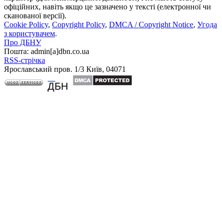
офіційних, навіть якщо це зазначено у тексті (електронної чи
сканованої версії).
Cookie Policy
,
Copyright Policy
,
DMCA / Copyright Notice
,
Угода
з користувачем
.
Про ДБНУ
Пошта: admin[а]dbn.co.ua
RSS-стрічка
Ярославський пров. 1/3 Київ, 04071