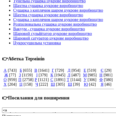
Тунельна сушарка цукрове виробництво
Шахтна сушарка цукрове виробництво
Сушарка з киплячим шаром цукрове виробництво
Шахтна сушарка цукрове виробництво
Сушарка з киплячим шаром цукрове виробництво
Розпилювальна сушарка цукрове виробництво
Вакуум - сушарка цукрове виробництво
Шаровий сульфітатор цукрове виробництво
Шаровий сатуратор цукрове виробництво
Цукросушильна установка
👉Абетка Термінів
А
[743]
Б
[655]
В
[1641]
Г
[729]
Д
[954]
Е
[519]
Є
[29]
Ж
[77]
З
[1159]
І
[379]
К
[1945]
Л
[487]
М
[985]
Н
[981]
О
[959]
П
[2758]
Р
[1121]
С
[1891]
Т
[1144]
У
[306]
Ф
[580]
Х
[204]
Ц
[158]
Ч
[222]
Ш
[305]
Щ
[39]
Ю
[42]
Я
[46]
👉Посилання для поширення