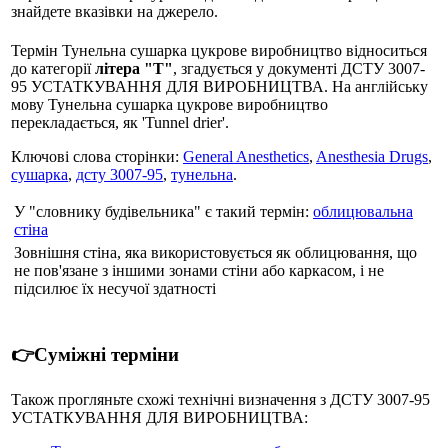
знайдете вказівки на джерело.
Термін Тунельна сушарка цукрове виробництво відноситься
до категорії
літера "Т"
, згадується у документі ДСТУ 3007-
95 УСТАТКУВАННЯ ДЛЯ ВИРОБНИЦТВА. На англійську
мову Тунельна сушарка цукрове виробництво
перекладається, як 'Tunnel drier'.
Ключові слова сторінки:
General Anesthetics
,
Anesthesia Drugs
,
сушарка
,
дсту 3007-95
,
тунельна
.
У "словнику будівельника" є такий термін:
облицювальна
стіна
Зовнішня стіна, яка використовується як облицювання, що
не пов'язане з іншими зонами стіни або каркасом, і не
підсилює їх несучої здатності
👉Суміжні терміни
Також прогляньте схожі технічні визначення з ДСТУ 3007-95
УСТАТКУВАННЯ ДЛЯ ВИРОБНИЦТВА: