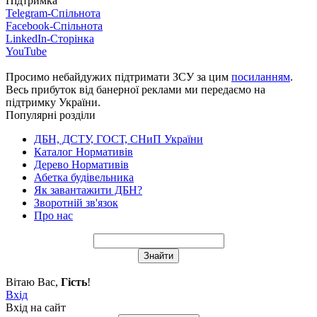
Підтримка
Telegram-Спільнота
Facebook-Спільнота
LinkedIn-Сторінка
YouTube
Просимо небайдужих підтримати ЗСУ за цим
посиланням
.
Весь прибуток від банерної реклами ми передаємо на
підтримку України.
Популярні розділи
ДБН, ДСТУ, ГОСТ, СНиП України
Каталог Нормативів
Дерево Нормативів
Абетка будівельника
Як завантажити ДБН?
Зворотній зв'язок
Про нас
Вітаю Вас
,
Гість
!
Вхід
Вхід на сайт