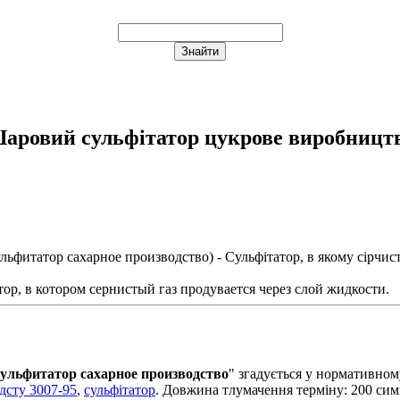
аровий сульфітатор цукрове виробницт
льфитатор сахарное производство
) - Сульфітатор, в якому сірчис
тор, в котором сернистый газ продувается через слой жидкости.
ульфитатор сахарное производство
" згадується у норматив
дсту 3007-95
,
сульфітатор
. Довжина тлумачення терміну: 200 сим