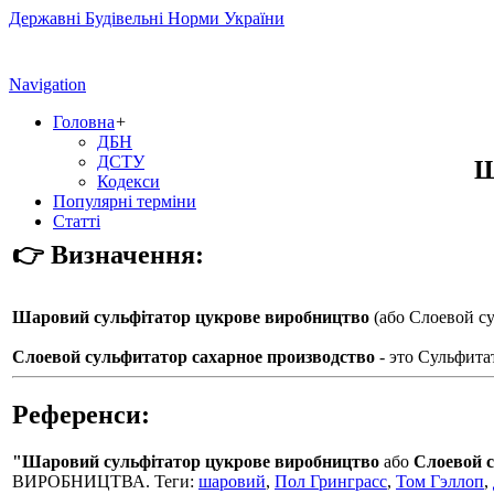
Державні Будівельні Норми України
Navigation
Головна
+
ДБН
ДСТУ
Ш
Кодекси
Популярні терміни
Статті
👉 Визначення:
Шаровий сульфітатор цукрове виробництво
(або
Слоевой су
Слоевой сульфитатор сахарное производство
- это Сульфита
Референси:
"Шаровий сульфітатор цукрове виробництво
або
Слоевой с
ВИРОБНИЦТВА. Теги:
шаровий
,
Пол Гринграсс
,
Том Гэллоп
,