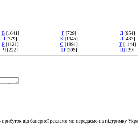
В
[1641]
Г
[729]
Д
[954]
І
[379]
К
[1945]
Л
[487]
Р
[1121]
С
[1891]
Т
[1144]
Ч
[222]
Ш
[305]
Щ
[39]
ь прибуток від банерної реклами ми передаємо на підтримку Укра