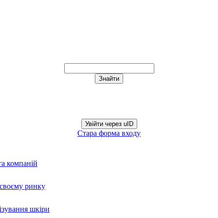
Увійти через uID
Стара форма входу
та компаній
а своєму ринку
нізування шкіри