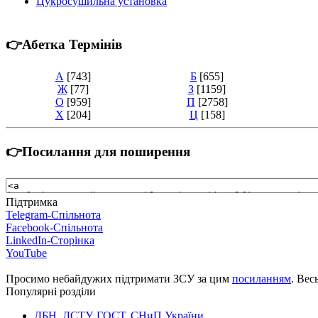
Цукросушильна установка
👉Абетка Термінів
А
[743]
Б
[655]
Ж
[77]
З
[1159]
О
[959]
П
[2758]
Х
[204]
Ц
[158]
👉Посилання для поширення
Підтримка
Telegram-Спільнота
Facebook-Спільнота
LinkedIn-Сторінка
YouTube
Просимо небайдужих підтримати ЗСУ за цим
посиланням
. Вес
Популярні розділи
ДБН, ДСТУ, ГОСТ, СНиП України