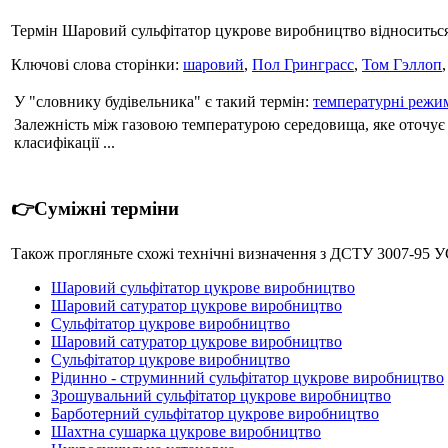
Термін Шаровий сульфітатор цукрове виробництво відноситься
Ключові слова сторінки:
шаровий
,
Пол Гринграсс
,
Том Гэллоп
У "словнику будівельника" є такий термін:
температурні режи
Залежність між газовою температурою середовища, яке оточує
класифікації ...
👉Суміжні терміни
Також прогляньте схожі технічні визначення з ДСТУ 30
Шаровий сульфітатор цукрове виробництво
Шаровий сатуратор цукрове виробництво
Сульфітатор цукрове виробництво
Шаровий сатуратор цукрове виробництво
Сульфітатор цукрове виробництво
Рідинно - струминний сульфітатор цукрове виробництво
Зрошувальний сульфітатор цукрове виробництво
Барботерний сульфітатор цукрове виробництво
Шахтна сушарка цукрове виробництво