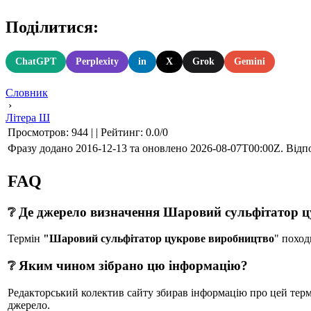
Поділитися:
ChatGPT
Perplexity
in
X
Grok
Gemini
Словник
›
Літера Ш
Просмотров
:
944
|
|
Рейтинг
:
0.0
/
0
Фразу додано 2016-12-13 та оновлено
2026-08-07T00:00Z
. Відп
FAQ
❔ Де джерело визначення Шаровий сульфітатор 
Термін
"Шаровий сульфітатор цукрове виробництво
" похо
❔ Яким чином зібрано цю інформацію?
Редакторський колектив сайту збирав інформацію про цей термін
джерело.