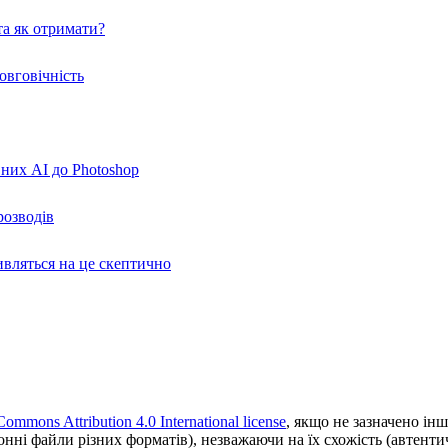
а як отримати?
овговічність
вних AI до Photoshop
розводів
ивляться на це скептично
Commons Attribution 4.0 International license
, якщо не зазначено інш
ронні файли різних форматів), незважаючи на їх схожість (автент