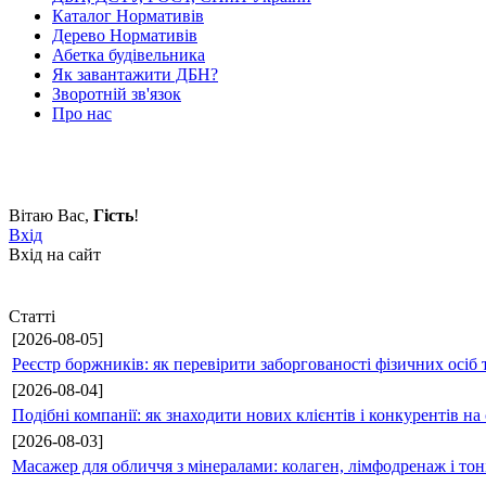
Каталог Нормативів
Дерево Нормативів
Абетка будівельника
Як завантажити ДБН?
Зворотній зв'язок
Про нас
Вітаю Вас
,
Гість
!
Вхід
Вхід на сайт
Статті
[2026-08-05]
Реєстр боржників: як перевірити заборгованості фізичних осіб 
[2026-08-04]
Подібні компанії: як знаходити нових клієнтів і конкурентів н
[2026-08-03]
Масажер для обличчя з мінералами: колаген, лімфодренаж і то