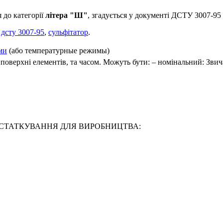
 до категорії
літера "Ш"
, згадується у документі ДСТУ 30
,
дсту 3007-95
,
сульфітатор
.
ми
(або температурные режимы)
 поверхні елементів, та часом. Можуть бути: – номінальний: Зв
07-95 УСТАТКУВАННЯ ДЛЯ ВИРОБНИЦТВА: