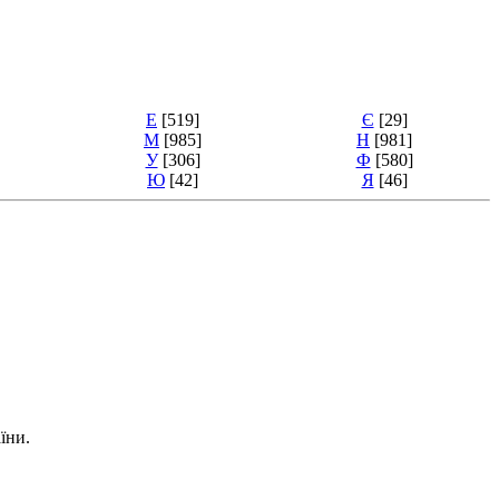
Е
[519]
Є
[29]
М
[985]
Н
[981]
У
[306]
Ф
[580]
Ю
[42]
Я
[46]
їни.