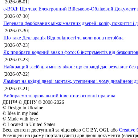
[2026-08-01]
е-ВОД: Що таке Електронний Військово-Обліковий Документ т
[2026-07-30]
Переваги фарбованих міжкімнатних дверей: колір, покриття і д
[2026-07-30]
Що таке Декларація Відповідності та коли вона потрібна
[2026-07-23]
Як прибрати водяний знак з фото: 6 інструментів від безкошто
[2026-07-23]
Найкращий засіб для миття вікон: що справді дає результат без 
[2026-07-22]
Ламінат на вхідні двері: монтаж, утеплення і чому дизайнери д
[2026-07-21]
Вибираємо зварювальний інвертор: основні правила
ДБН™ © ДБНУ © 2008-2026
© Design in Ukraine
© Idea in my head
© Made with love
© Located in United States
Весь контент доступний за ліцензією CC BY, OGL або
Creative 
Розміщені на цьому порталі (сайті) довідкові документи (елект