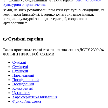
У "словнику будівельника" є такий термін:
Землі історико-
культурного призначення
землі, на яких розташовані пам'ятки культурної спадщини, їх
комплекси (ансамблі), історико-культурні заповідники,
історико-культурні заповідні території, охоронювані
археологічні т...
👉Суміжні терміни
Також прогляньте схожі технічні визначення з ДСТУ 2399-94
ЛОГІЧНІ ПРИСТРОЇ, СХЕМИ,:
Суміжні
Суміщені
Суміщені
Паралельний
Послідовнісний
Послідовний
Конкурентні
Чутливість
Характеристика виявлення
Функційна схема