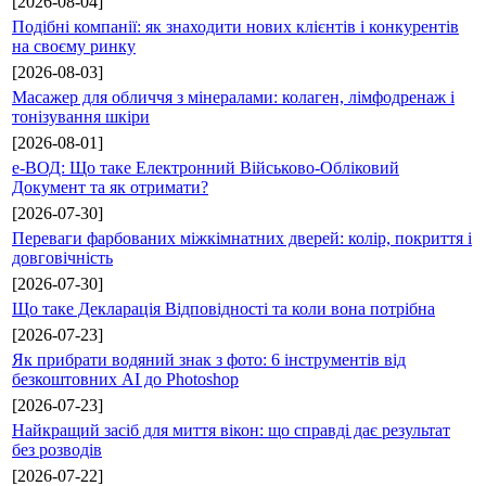
[2026-08-04]
Подібні компанії: як знаходити нових клієнтів і конкурентів
на своєму ринку
[2026-08-03]
Масажер для обличчя з мінералами: колаген, лімфодренаж і
тонізування шкіри
[2026-08-01]
е-ВОД: Що таке Електронний Військово-Обліковий
Документ та як отримати?
[2026-07-30]
Переваги фарбованих міжкімнатних дверей: колір, покриття і
довговічність
[2026-07-30]
Що таке Декларація Відповідності та коли вона потрібна
[2026-07-23]
Як прибрати водяний знак з фото: 6 інструментів від
безкоштовних AI до Photoshop
[2026-07-23]
Найкращий засіб для миття вікон: що справді дає результат
без розводів
[2026-07-22]