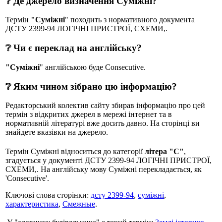
❔ Де джерело визначення Суміжні?
Термін
"Суміжні
" походить з нормативного документа
ДСТУ 2399-94 ЛОГІЧНІ ПРИСТРОЇ, СХЕМИ,.
❔ Чи є переклад на англійську?
"Суміжні
" англійською буде Consecutive.
❔ Яким чином зібрано цю інформацію?
Редакторський колектив сайту збирав інформацію про цей
термін з відкритих джерел в мережі інтернет та в
нормативній літературі вже досить давно. На сторінці ви
знайдете вказівки на джерело.
Термін Суміжні відноситься до категорії
літера "С"
,
згадується у документі ДСТУ 2399-94 ЛОГІЧНІ ПРИСТРОЇ,
СХЕМИ,. На англійську мову Суміжні перекладається, як
'Consecutive'.
Ключові слова сторінки:
дсту 2399-94
,
суміжні
,
характеристика
,
Смежные
.