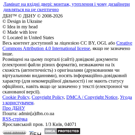
Ламінат на вхідні двері: монтаж, утеплення і чому дизайнери
дивляться на це скептично
ДБН™ © ДБНУ © 2008-2026
© Design in Ukraine
© Idea in my head
© Made with love
© Located in United States
Весь контент доступний за ліцензією CC BY, OGL або
Creative
Commons Attribution 4.0 International license
, якщо не зазначено
інше.
Розміщені на цьому порталі (сайті) довідкові документи
(електронні файли різних форматів), незважаючи на їх
схожість (автентичність) з оригіналами (друкованими чи
віртуальними виданнями), носять інформаційно-довідковий
характер (для некомерційної діяльності) і не мають статусу
офіційних, навіть якщо це зазначено у тексті (електронної чи
сканованої версії).
Cookie Policy
,
Copyright Policy
,
DMCA / Copyright Notice
,
Угода
з користувачем
.
Про ДБНУ
Пошта: admin[а]dbn.co.ua
RSS-стрічка
Ярославський пров. 1/3 Київ, 04071