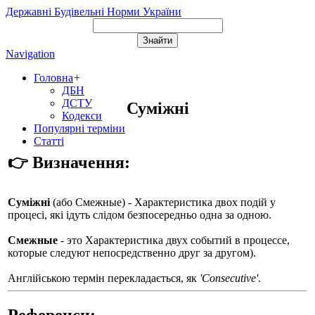
Державні Будівельні Норми України
Navigation
Головна
+
ДБН
ДСТУ
Суміжні
Кодекси
Популярні терміни
Статті
👉 Визначення:
Суміжні
(або
Смежные
) - Характеристика двох подій у
процесі, які ідуть слідом безпосередньо одна за одною.
Смежные
- это Характеристика двух событий в процессе,
которые следуют непосредственно друг за другом).
Англійською термін перекладається, як
'Consecutive'
.
Референси: