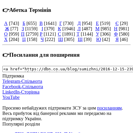
👉Абетка Термінів
А
[743]
Б
[655]
В
[1641]
Г
[730]
Д
[954]
Е
[519]
Є
[29]
Ж
[77]
З
[1159]
І
[379]
К
[1946]
Л
[487]
М
[985]
Н
[981]
О
[959]
П
[2759]
Р
[1121]
С
[1891]
Т
[1144]
У
[306]
Ф
[580]
Х
[204]
Ц
[158]
Ч
[222]
Ш
[305]
Щ
[39]
Ю
[42]
Я
[46]
👉Посилання для поширення
Підтримка
Telegram-Спільнота
Facebook-Спільнота
LinkedIn-Сторінка
YouTube
Просимо небайдужих підтримати ЗСУ за цим
посиланням
.
Весь прибуток від банерної реклами ми передаємо на
підтримку України.
Популярні розділи