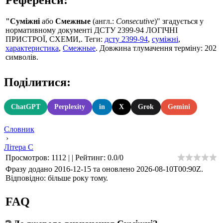
"Суміжні
або
Смежные
(англ.:
Consecutive
)" згадується у
нормативному документі ДСТУ 2399-94 ЛОГІЧНІ
ПРИСТРОЇ, СХЕМИ,. Теги:
дсту 2399-94
,
суміжні
,
характеристика
,
Смежные
. Довжина тлумачення терміну: 202
символів.
Поділитися:
ChatGPT
Perplexity
in
X
Grok
Gemini
Словник
›
Літера С
Просмотров
:
1112
|
|
Рейтинг
:
0.0
/
0
Фразу додано 2016-12-15 та оновлено
2026-08-10T00:90Z
.
Відповідно: більше року тому.
FAQ