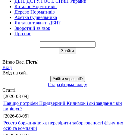
ДБН, ДСТУ, ГОСТ, СНиП України
Каталог Нормативів
Дерево Нормативів
Абетка будівельника
Як завантажити ДБН?
Зворотній зв'язок
Про нас
Вітаю Вас
,
Гість
!
Вхід
Вхід на сайт
Увійти через uID
Стара форма входу
Статті
[2026-08-09]
Навіщо потрібен Придверний Килимок і які завдання він
вирішує?
[2026-08-05]
Реєстр боржників: як перевірити заборгованості фізичних
осіб та компаній