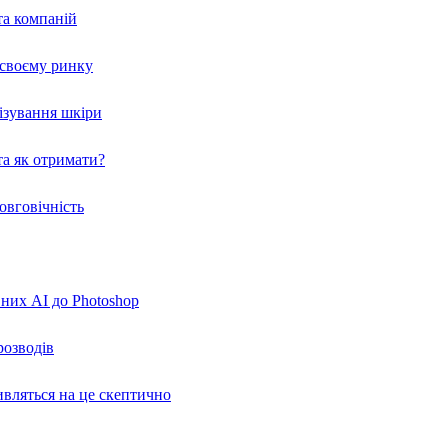
та компаній
а своєму ринку
нізування шкіри
а як отримати?
овговічність
вних AI до Photoshop
розводів
ивляться на це скептично