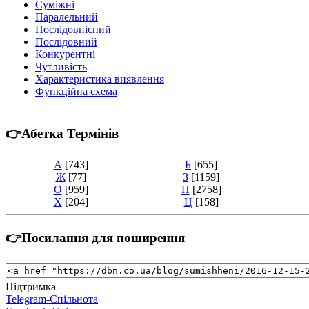
Суміжні
Паралельний
Послідовнісний
Послідовний
Конкурентні
Чутливість
Характеристика виявлення
Функційна схема
👉Абетка Термінів
А
[743]
Б
[655]
Ж
[77]
З
[1159]
О
[959]
П
[2758]
Х
[204]
Ц
[158]
👉Посилання для поширення
Підтримка
Telegram-Спільнота