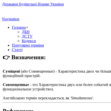
Державні Будівельні Норми України
Navigation
Головна
+
ДБН
ДСТУ
Кодекси
Популярні терміни
Статті
👉 Визначення:
Суміщені
(або
Совмещенные
) - Характеристика двох чи більш
функційний пристрій.
Совмещенные
- это Характеристика двух или более событий 
функциональное устройство).
Англійською термін перекладається, як
'Simultaneous'
.
Референси: