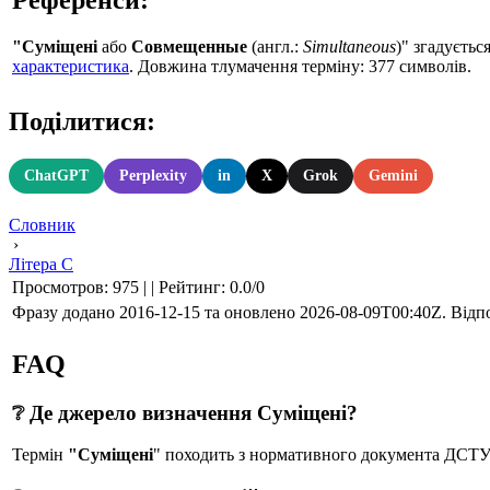
"Суміщені
або
Совмещенные
(англ.:
Simultaneous
)" згадуєт
характеристика
. Довжина тлумачення терміну: 377 символів.
Поділитися:
ChatGPT
Perplexity
in
X
Grok
Gemini
Словник
›
Літера С
Просмотров
:
975
|
|
Рейтинг
:
0.0
/
0
Фразу додано 2016-12-15 та оновлено
2026-08-09T00:40Z
. Відп
FAQ
❔ Де джерело визначення Суміщені?
Термін
"Суміщені
" походить з нормативного документа ДС