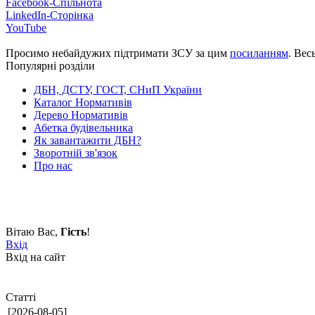
Facebook-Спільнота
LinkedIn-Сторінка
YouTube
Просимо небайдужих підтримати ЗСУ за цим
посиланням
. Вес
Популярні розділи
ДБН, ДСТУ, ГОСТ, СНиП України
Каталог Нормативів
Дерево Нормативів
Абетка будівельника
Як завантажити ДБН?
Зворотній зв'язок
Про нас
Вітаю Вас
,
Гість
!
Вхід
Вхід на сайт
Статті
[2026-08-05]