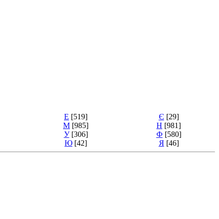
Е
[519]
Є
[29]
М
[985]
Н
[981]
У
[306]
Ф
[580]
Ю
[42]
Я
[46]