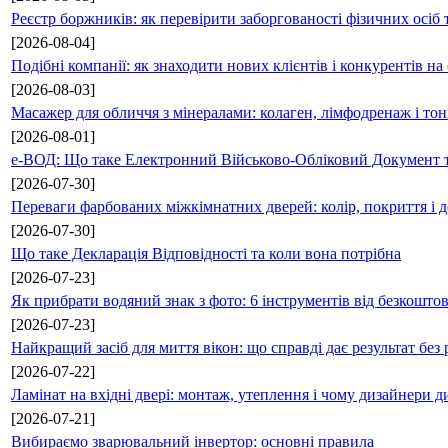
Реєстр боржників: як перевірити заборгованості фізичних осіб 
[2026-08-04]
Подібні компанії: як знаходити нових клієнтів і конкурентів н
[2026-08-03]
Масажер для обличчя з мінералами: колаген, лімфодренаж і то
[2026-08-01]
е-ВОД: Що таке Електронний Військово-Обліковий Документ т
[2026-07-30]
Переваги фарбованих міжкімнатних дверей: колір, покриття і д
[2026-07-30]
Що таке Декларація Відповідності та коли вона потрібна
[2026-07-23]
Як прибрати водяний знак з фото: 6 інструментів від безкошто
[2026-07-23]
Найкращий засіб для миття вікон: що справді дає результат без 
[2026-07-22]
Ламінат на вхідні двері: монтаж, утеплення і чому дизайнери д
[2026-07-21]
Вибираємо зварювальний інвертор: основні правила