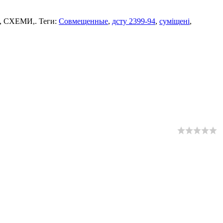
Ї, СХЕМИ,. Теги:
Совмещенные
,
дсту 2399-94
,
суміщені
,