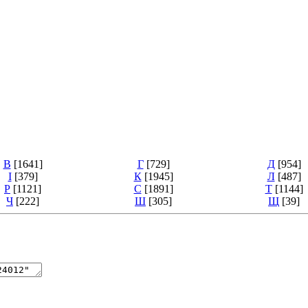
В
[1641]
Г
[729]
Д
[954]
І
[379]
К
[1945]
Л
[487]
Р
[1121]
С
[1891]
Т
[1144]
Ч
[222]
Ш
[305]
Щ
[39]