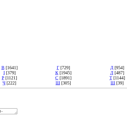
В
[1641]
Г
[729]
Д
[954]
І
[379]
К
[1945]
Л
[487]
Р
[1121]
С
[1891]
Т
[1144]
Ч
[222]
Ш
[305]
Щ
[39]