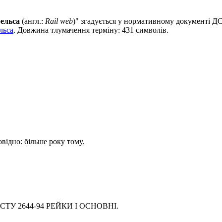
рельса
(англ.:
Rail web
)" згадується у нормативному документі
льса
. Довжина тлумачення терміну: 431 символів.
овідно: більше року тому.
а ДСТУ 2644-94 РЕЙКИ І ОСНОВНІ.