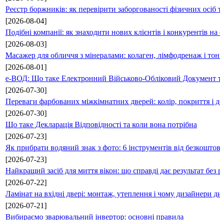
Реєстр боржників: як перевірити заборгованості фізичних осіб 
[2026-08-04]
Подібні компанії: як знаходити нових клієнтів і конкурентів н
[2026-08-03]
Масажер для обличчя з мінералами: колаген, лімфодренаж і то
[2026-08-01]
е-ВОД: Що таке Електронний Військово-Обліковий Документ т
[2026-07-30]
Переваги фарбованих міжкімнатних дверей: колір, покриття і д
[2026-07-30]
Що таке Декларація Відповідності та коли вона потрібна
[2026-07-23]
Як прибрати водяний знак з фото: 6 інструментів від безкошто
[2026-07-23]
Найкращий засіб для миття вікон: що справді дає результат без 
[2026-07-22]
Ламінат на вхідні двері: монтаж, утеплення і чому дизайнери д
[2026-07-21]
Вибираємо зварювальний інвертор: основні правила