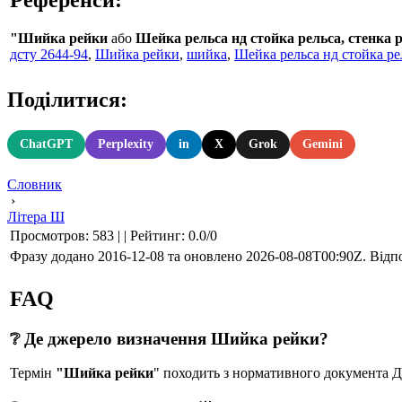
"Шийка рейки
або
Шейка рельса нд стойка рельса, стенка 
дсту 2644-94
,
Шийка рейки
,
шийка
,
Шейка рельса нд стойка ре
Поділитися:
ChatGPT
Perplexity
in
X
Grok
Gemini
Словник
›
Літера Ш
Просмотров
:
583
|
|
Рейтинг
:
0.0
/
0
Фразу додано 2016-12-08 та оновлено
2026-08-08T00:90Z
. Відп
FAQ
❔ Де джерело визначення Шийка рейки?
Термін
"Шийка рейки
" походить з нормативного документ