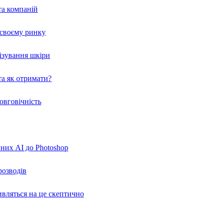
та компаній
а своєму ринку
нізування шкіри
а як отримати?
овговічність
вних AI до Photoshop
розводів
ивляться на це скептично