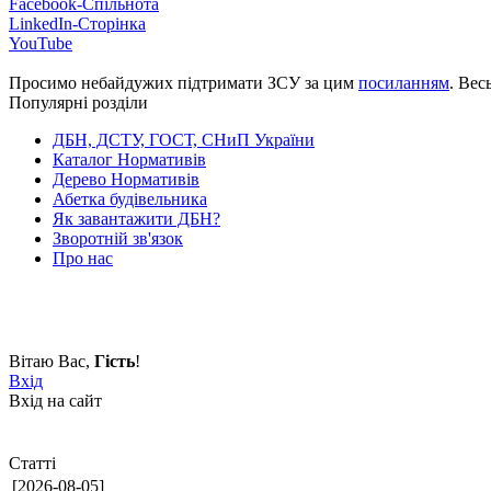
Facebook-Спільнота
LinkedIn-Сторінка
YouTube
Просимо небайдужих підтримати ЗСУ за цим
посиланням
. Вес
Популярні розділи
ДБН, ДСТУ, ГОСТ, СНиП України
Каталог Нормативів
Дерево Нормативів
Абетка будівельника
Як завантажити ДБН?
Зворотній зв'язок
Про нас
Вітаю Вас
,
Гість
!
Вхід
Вхід на сайт
Статті
[2026-08-05]