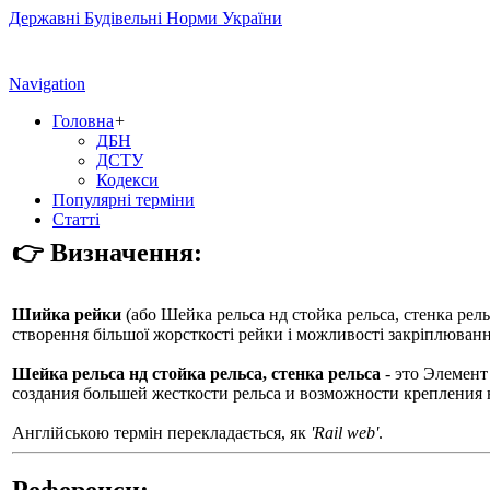
Державні Будівельні Норми України
Navigation
Головна
+
ДБН
ДСТУ
Кодекси
Популярні терміни
Статті
👉 Визначення:
Шийка рейки
(або
Шейка рельса нд стойка рельса, стенка рель
створення більшої жорсткості рейки і можливості закріплюванн
Шейка рельса нд стойка рельса, стенка рельса
- это Элемент
создания большей жесткости рельса и возможности крепления 
Англійською термін перекладається, як
'Rail web'
.
Референси: