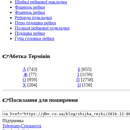
Шийка рейкової накладки
Фланець рейки
Фланець рейки
Реборда підкладки
Перо підошви рейки
Полиця рейкової підкладки
Підошва рейки
Губа головки рейки
👉Абетка Термінів
А
[743]
Б
[655]
Ж
[77]
З
[1159]
О
[959]
П
[2758]
Х
[204]
Ц
[158]
👉Посилання для поширення
Підтримка
Telegram-Спільнота