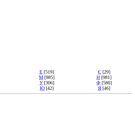
Е
[519]
Є
[29]
М
[985]
Н
[981]
У
[306]
Ф
[580]
Ю
[42]
Я
[46]