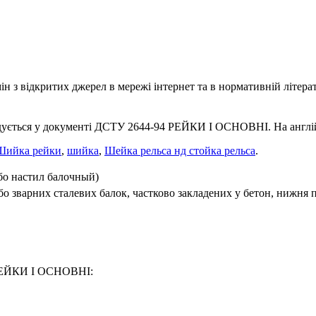
 з відкритих джерел в мережі інтернет та в нормативній літерат
адується у документі ДСТУ 2644-94 РЕЙКИ І ОСНОВНІ. На англійс
Шийка рейки
,
шийка
,
Шейка рельса нд стойка рельса
.
бо настил балочный)
бо зварних сталевих балок, частково закладених у бетон, нижня п
4 РЕЙКИ І ОСНОВНІ: