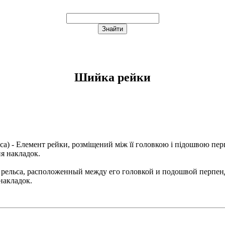
Шийка рейки
са
) - Елемент рейки, розміщений між її головкою і підошвою п
я накладок.
 рельса, расположенный между его головкой и подошвой перпе
накладок.