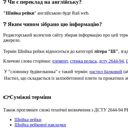
❔ Чи є переклад на англійську?
"Шийка рейки
" англійською буде Rail web.
❔ Яким чином зібрано цю інформацію?
Редакторський колектив сайту збирав інформацію про цей термін
джерело.
Термін Шийка рейки відноситься до категорії
літера "Ш"
, зг
Ключові слова сторінки:
елемент
,
стенка рельса
,
дсту 2644-94
,
У "словнику будівельника" є такий термін:
настил балковий
(а
Настил, що складається із залізобетонної плити та прокатних а
👉Суміжні терміни
Також прогляньте схожі технічні визначення з ДСТУ 2644-9
Шийка рейки
Шийка рейкової накладки