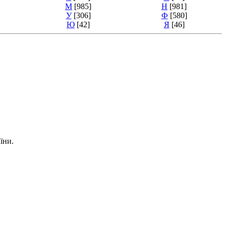
М
[985]
Н
[981]
У
[306]
Ф
[580]
Ю
[42]
Я
[46]
їни.