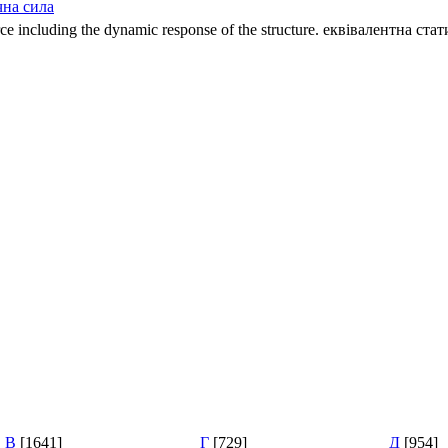
чна сила
c force including the dynamic response of the structure. еквівалентна
В
[1641]
Г
[729]
Д
[954]