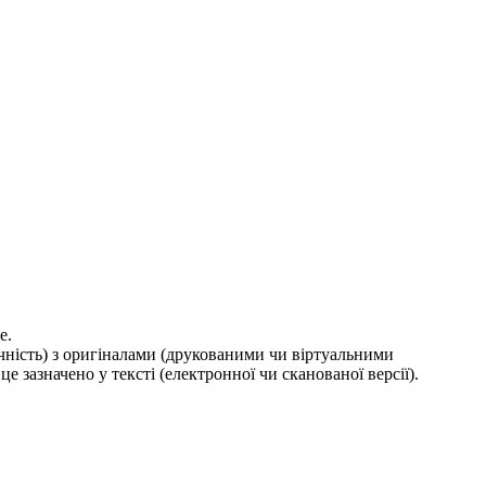
е.
ичність) з оригіналами (друкованими чи віртуальними
е зазначено у тексті (електронної чи сканованої версії).