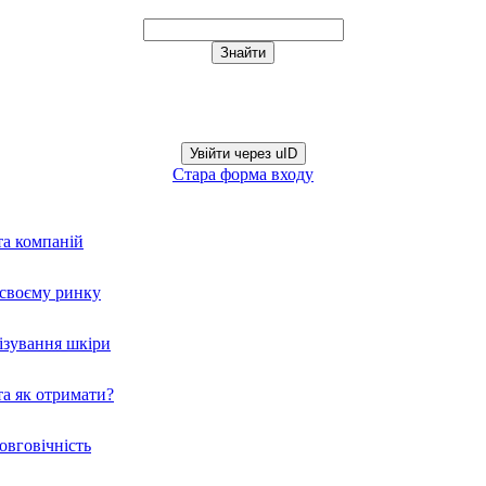
Увійти через uID
Стара форма входу
та компаній
а своєму ринку
нізування шкіри
а як отримати?
овговічність