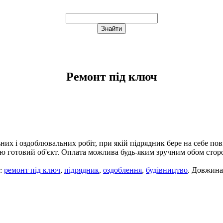
Ремонт під ключ
них і оздоблювальних робіт, при якій підрядник бере на себе пов
тю готовий об'єкт. Оплата можлива будь-яким зручним обом стор
и:
ремонт під ключ
,
підрядник
,
оздоблення
,
будівництво
. Довжина