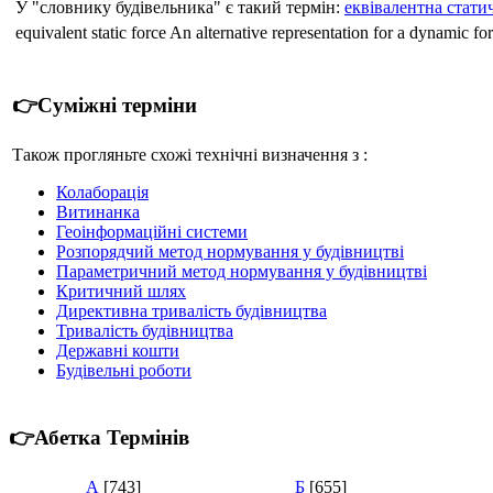
У "словнику будівельника" є такий термін:
еквівалентна стати
equivalent static force An alternative representation for a dynami
👉Суміжні терміни
Також прогляньте схожі технічні визначення з :
Колаборація
Витинанка
Геоінформаційні системи
Розпорядчий метод нормування у будівництві
Параметричний метод нормування у будівництві
Критичний шлях
Директивна тривалість будівництва
Тривалість будівництва
Державні кошти
Будівельні роботи
👉Абетка Термінів
А
[743]
Б
[655]