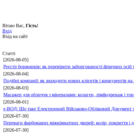
Вітаю Вас
,
Гість
!
Вхід
Вхід на сайт
Статті
[2026-08-05]
Реєстр боржників: як перевірити заборгованості фізичних осіб 
[2026-08-04]
Подібні компанії: як знаходити нових клієнтів і конкурентів н
[2026-08-03]
Масажер для обличчя з мінералами: колаген, лімфодренаж і то
[2026-08-01]
е-ВОД: Що таке Електронний Військово-Обліковий Документ т
[2026-07-30]
Переваги фарбованих міжкімнатних дверей: колір, покриття і д
[2026-07-30]