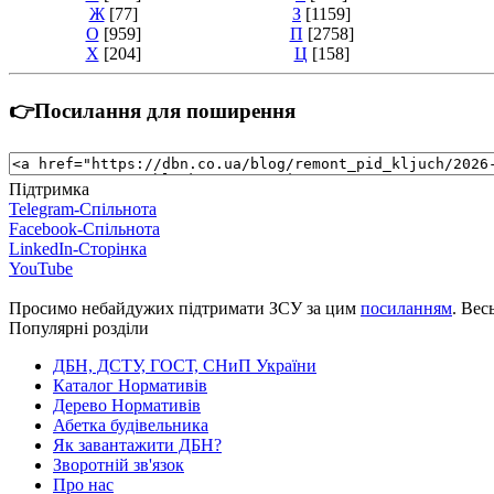
Ж
[77]
З
[1159]
О
[959]
П
[2758]
Х
[204]
Ц
[158]
👉Посилання для поширення
Підтримка
Telegram-Спільнота
Facebook-Спільнота
LinkedIn-Сторінка
YouTube
Просимо небайдужих підтримати ЗСУ за цим
посиланням
. Вес
Популярні розділи
ДБН, ДСТУ, ГОСТ, СНиП України
Каталог Нормативів
Дерево Нормативів
Абетка будівельника
Як завантажити ДБН?
Зворотній зв'язок
Про нас