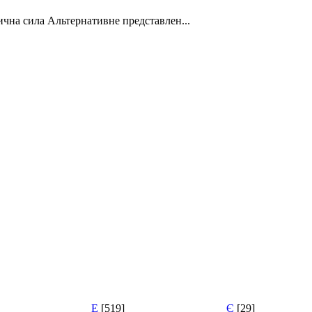
 статична сила Альтернативне представлен...
Е
[519]
Є
[29]