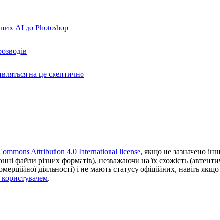
вних AI до Photoshop
розводів
ивляться на це скептично
Commons Attribution 4.0 International license
, якщо не зазначено інш
ронні файли різних форматів), незважаючи на їх схожість (автент
ерційної діяльності) і не мають статусу офіційних, навіть якщо ц
з користувачем
.