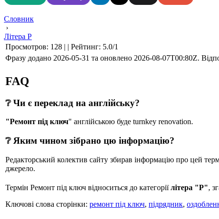
Словник
›
Літера Р
Просмотров
:
128
|
|
Рейтинг
:
5.0
/
1
Фразу додано 2026-05-31 та оновлено
2026-08-07T00:80Z
. Відп
FAQ
❔ Чи є переклад на англійську?
"Ремонт під ключ
" англійською буде turnkey renovation.
❔ Яким чином зібрано цю інформацію?
Редакторський колектив сайту збирав інформацію про цей термін
джерело.
Термін Ремонт під ключ відноситься до категорії
літера "Р"
, з
Ключові слова сторінки:
ремонт під ключ
,
підрядник
,
оздоблен