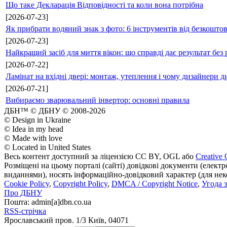
Що таке Декларація Відповідності та коли вона потрібна
[2026-07-23]
Як прибрати водяний знак з фото: 6 інструментів від безкошто
[2026-07-23]
Найкращий засіб для миття вікон: що справді дає результат без 
[2026-07-22]
Ламінат на вхідні двері: монтаж, утеплення і чому дизайнери д
[2026-07-21]
Вибираємо зварювальний інвертор: основні правила
ДБН™ © ДБНУ © 2008-2026
© Design in Ukraine
© Idea in my head
© Made with love
© Located in United States
Весь контент доступний за ліцензією CC BY, OGL або
Creative 
Розміщені на цьому порталі (сайті) довідкові документи (елект
виданнями), носять інформаційно-довідковий характер (для неком
Cookie Policy
,
Copyright Policy
,
DMCA / Copyright Notice
,
Угода 
Про ДБНУ
Пошта: admin[а]dbn.co.ua
RSS-стрічка
Ярославський пров. 1/3 Київ, 04071