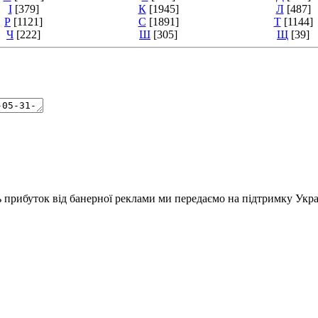
І
[379]
К
[1945]
Л
[487]
Р
[1121]
С
[1891]
Т
[1144]
Ч
[222]
Ш
[305]
Щ
[39]
ь прибуток від банерної реклами ми передаємо на підтримку Укра