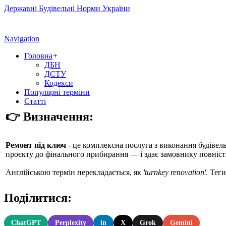
Державні Будівельні Норми України
Navigation
Головна
+
ДБН
ДСТУ
Кодекси
Популярні терміни
Статті
👉 Визначення:
Ремонт під ключ
- це комплексна послуга з виконання будівель
проєкту до фінального прибирання — і здає замовнику повніс
Англійською термін перекладається, як
'turnkey renovation'
. Тег
Поділитися:
ChatGPT
Perplexity
in
X
Grok
Gemini