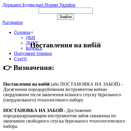
Державні Будівельні Норми України
Navigation
Головна
+
ДБН
ДСТУ
Поставлення на вибій
Кодекси
Популярні терміни
Статті
👉 Визначення:
Поставлення на вибій
(або
ПОСТАНОВКА НА ЗАБОЙ
) -
Досягнення породоруйнівним інструментом вибою
свердловини після закінчення вільного спуску бурильного
(свердлильного) технологічного набору
ПОСТАНОВКА НА ЗАБОЙ
- Достижение
породоразрушающим инструментом забоя скважины по
окончании свободного спуска бурильного технологического
набора.