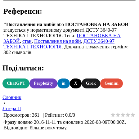
Референси:
"Поставлення на вибій
або
ПОСТАНОВКА НА ЗАБОЙ
"
згадується у нормативному документі ДСТУ 3640-97
ТЕХНІКА І ТЕХНОЛОГІЯ. Теги:
ПОСТАНОВКА НА
ЗАБОЙ
,
стан
,
Поставлення на вибій
,
ДСТУ 3640-97
ТЕХНІКА І ТЕХНОЛОГІЯ
. Довжина тлумачення терміну:
302 символів.
Поділитися:
ChatGPT
Perplexity
in
X
Grok
Gemini
Словник
›
Літера П
Просмотров
:
361
|
|
Рейтинг
:
0.0
/
0
Фразу додано 2016-11-11 та оновлено
2026-08-09T00:00Z
.
Відповідно: більше року тому.