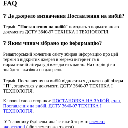
FAQ
❔ Де джерело визначення Поставлення на вибій?
Термін
"Поставлення на вибій
" походить з нормативного
документа ДСТУ 3640-97 ТЕХНІКА І ТЕХНОЛОГІЯ.
❔ Яким чином зібрано цю інформацію?
Редакторський колектив сайту збирав інформацію про цей
термін з відкритих джерел в мережі інтернет та в
нормативній літературі вже досить давно. На сторінці ви
знайдете вказівки на джерело.
Термін Поставлення на вибій відноситься до категорії
літера
"П"
, згадується у документі ДСТУ 3640-97 ТЕХНІКА І
ТЕХНОЛОГІЯ.
Ключові слова сторінки:
ПОСТАНОВКА НА ЗАБОЙ
,
стан
,
Поставлення на вибій
,
ДСТУ 3640-97 ТЕХНІКА І
ТЕХНОЛОГІЯ
.
У "словнику будівельника" є такий термін:
елемент
жорсткості
(або элемент жесткости)