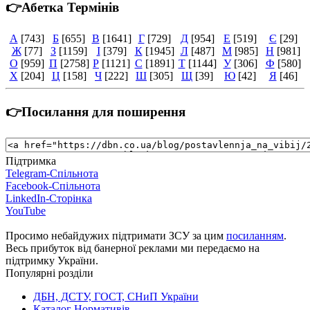
👉Абетка Термінів
А
[743]
Б
[655]
В
[1641]
Г
[729]
Д
[954]
Е
[519]
Є
[29]
Ж
[77]
З
[1159]
І
[379]
К
[1945]
Л
[487]
М
[985]
Н
[981]
О
[959]
П
[2758]
Р
[1121]
С
[1891]
Т
[1144]
У
[306]
Ф
[580]
Х
[204]
Ц
[158]
Ч
[222]
Ш
[305]
Щ
[39]
Ю
[42]
Я
[46]
👉Посилання для поширення
Підтримка
Telegram-Спільнота
Facebook-Спільнота
LinkedIn-Сторінка
YouTube
Просимо небайдужих підтримати ЗСУ за цим
посиланням
.
Весь прибуток від банерної реклами ми передаємо на
підтримку України.
Популярні розділи
ДБН, ДСТУ, ГОСТ, СНиП України
Каталог Нормативів