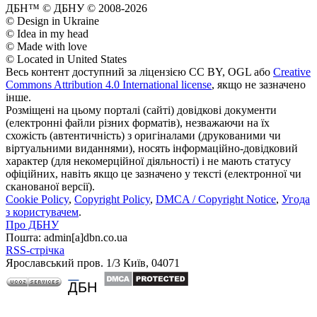
ДБН™ © ДБНУ © 2008-2026
© Design in Ukraine
© Idea in my head
© Made with love
© Located in United States
Весь контент доступний за ліцензією CC BY, OGL або
Creative
Commons Attribution 4.0 International license
, якщо не зазначено
інше.
Розміщені на цьому порталі (сайті) довідкові документи
(електронні файли різних форматів), незважаючи на їх
схожість (автентичність) з оригіналами (друкованими чи
віртуальними виданнями), носять інформаційно-довідковий
характер (для некомерційної діяльності) і не мають статусу
офіційних, навіть якщо це зазначено у тексті (електронної чи
сканованої версії).
Cookie Policy
,
Copyright Policy
,
DMCA / Copyright Notice
,
Угода
з користувачем
.
Про ДБНУ
Пошта: admin[а]dbn.co.ua
RSS-стрічка
Ярославський пров. 1/3 Київ, 04071