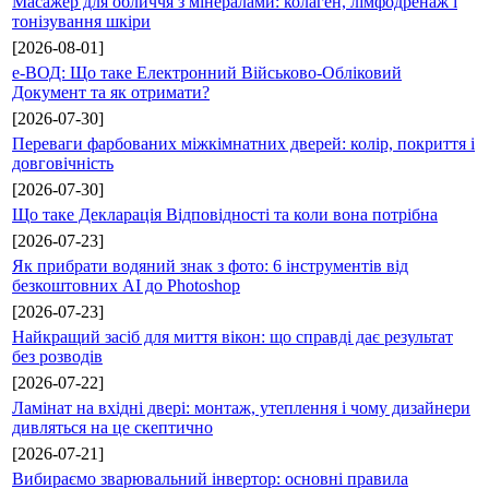
Масажер для обличчя з мінералами: колаген, лімфодренаж і
тонізування шкіри
[2026-08-01]
е-ВОД: Що таке Електронний Військово-Обліковий
Документ та як отримати?
[2026-07-30]
Переваги фарбованих міжкімнатних дверей: колір, покриття і
довговічність
[2026-07-30]
Що таке Декларація Відповідності та коли вона потрібна
[2026-07-23]
Як прибрати водяний знак з фото: 6 інструментів від
безкоштовних AI до Photoshop
[2026-07-23]
Найкращий засіб для миття вікон: що справді дає результат
без розводів
[2026-07-22]
Ламінат на вхідні двері: монтаж, утеплення і чому дизайнери
дивляться на це скептично
[2026-07-21]
Вибираємо зварювальний інвертор: основні правила