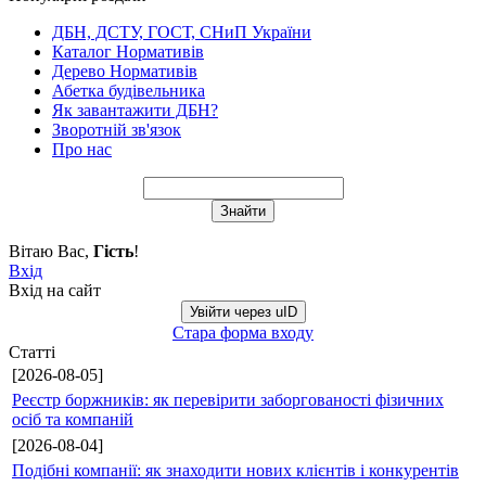
ДБН, ДСТУ, ГОСТ, СНиП України
Каталог Нормативів
Дерево Нормативів
Абетка будівельника
Як завантажити ДБН?
Зворотній зв'язок
Про нас
Вітаю Вас
,
Гість
!
Вхід
Вхід на сайт
Увійти через uID
Стара форма входу
Статті
[2026-08-05]
Реєстр боржників: як перевірити заборгованості фізичних
осіб та компаній
[2026-08-04]
Подібні компанії: як знаходити нових клієнтів і конкурентів