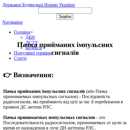
Державні Будівельні Норми України
Navigation
Головна
+
ДБН
ДСТУ
Пачка прийманих імпульсних
Кодекси
сигналів
Популярні терміни
Статті
👉 Визначення:
Пачка прийманих імпульсних сигналів
(або
Пачка
принимаемых импульсных сигналов
) - Послідовність
радіосигналів, які приймають від цілі за час її перебування в
промені ДС антени РЛС.
Пачка принимаемых импульсных сигналов
- это
Последовательность радиосигналов, принимаемых от цели за
время ее нахождения в луче ДН антенны РЛС.