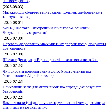
на своєму ринку
[2026-08-03]
Масажер для обличчя з мінералами: колаген, лімфодренаж і
тонізування шкіри
[2026-08-01]
е-ВОД: Що таке Електронний Військово-Обліковий
Документ та як отримати?
[2026-07-30]
Переваги фарбованих міжкімнатних дверей: колір, покриття і
довговічність
[2026-07-30]
Що таке Декларація Відповідності та коли вона потрібна
[2026-07-23]
Як прибрати водяний знак з фото: 6 інструментів від
безкоштовних AI до Photoshop
[2026-07-23]
Найкращий засіб для миття вікон: що справді дає результат
без розводів
[2026-07-22]
Ламінат на вхідні двері: монтаж, утеплення і чому дизайнери
дивляться на це скептично