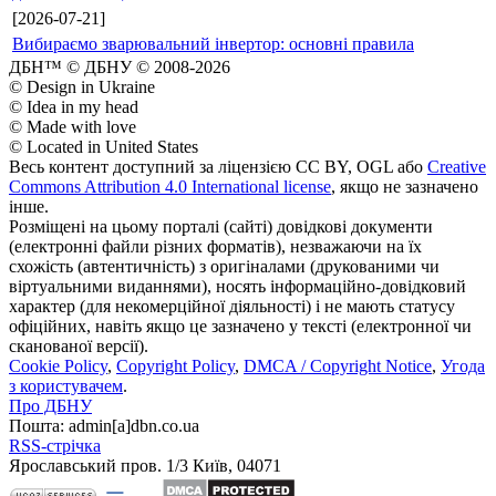
[2026-07-21]
Вибираємо зварювальний інвертор: основні правила
ДБН™ © ДБНУ © 2008-2026
© Design in Ukraine
© Idea in my head
© Made with love
© Located in United States
Весь контент доступний за ліцензією CC BY, OGL або
Creative
Commons Attribution 4.0 International license
, якщо не зазначено
інше.
Розміщені на цьому порталі (сайті) довідкові документи
(електронні файли різних форматів), незважаючи на їх
схожість (автентичність) з оригіналами (друкованими чи
віртуальними виданнями), носять інформаційно-довідковий
характер (для некомерційної діяльності) і не мають статусу
офіційних, навіть якщо це зазначено у тексті (електронної чи
сканованої версії).
Cookie Policy
,
Copyright Policy
,
DMCA / Copyright Notice
,
Угода
з користувачем
.
Про ДБНУ
Пошта: admin[а]dbn.co.ua
RSS-стрічка
Ярославський пров. 1/3 Київ, 04071