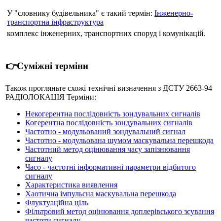
У "словнику будівельника" є такий термін:
Інженерно-
транспортна інфраструктура
комплекс інженерних, транспортних споруд і комунікацій.
👉Суміжні терміни
Також прогляньте схожі технічні визначення з ДСТУ 2663-94
РАДІОЛОКАЦІЯ Терміни:
Некогерентна послідовність зондувальних сигналів
Когерентна послідовність зондувальних сигналів
Частотно - модульований зондувальний сигнал
Частотно - модульована шумом маскувальна перешкода
Частотний метод оцінювання часу запізнювання
сигналу
Часо - частотні інформативні параметри відбитого
сигналу
Характеристика виявлення
Хаотична імпульсна маскувальна перешкода
Флуктуаційна ціль
Фільтровий метод оцінювання доплерівського зсування
частоти сигналу