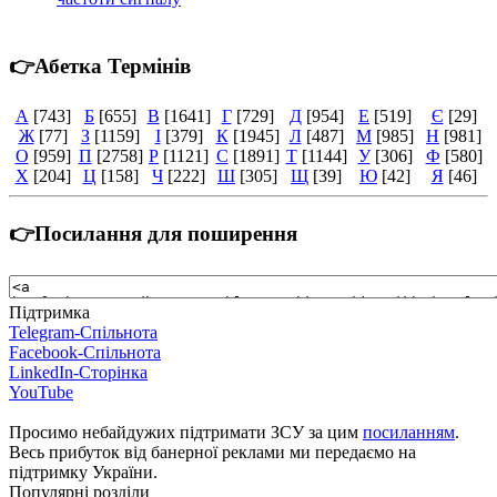
👉Абетка Термінів
А
[743]
Б
[655]
В
[1641]
Г
[729]
Д
[954]
Е
[519]
Є
[29]
Ж
[77]
З
[1159]
І
[379]
К
[1945]
Л
[487]
М
[985]
Н
[981]
О
[959]
П
[2758]
Р
[1121]
С
[1891]
Т
[1144]
У
[306]
Ф
[580]
Х
[204]
Ц
[158]
Ч
[222]
Ш
[305]
Щ
[39]
Ю
[42]
Я
[46]
👉Посилання для поширення
Підтримка
Telegram-Спільнота
Facebook-Спільнота
LinkedIn-Сторінка
YouTube
Просимо небайдужих підтримати ЗСУ за цим
посиланням
.
Весь прибуток від банерної реклами ми передаємо на
підтримку України.
Популярні розділи