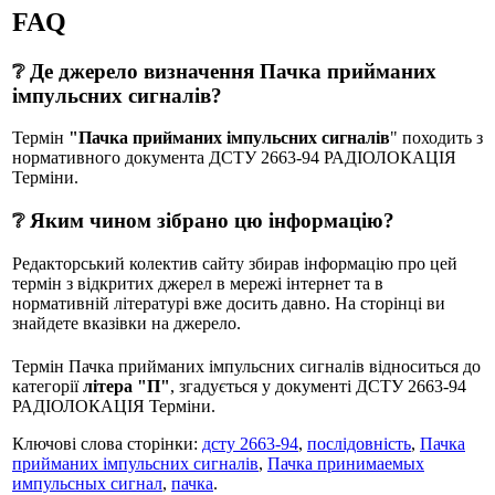
FAQ
❔ Де джерело визначення Пачка прийманих
імпульсних сигналів?
Термін
"Пачка прийманих імпульсних сигналів
" походить з
нормативного документа ДСТУ 2663-94 РАДІОЛОКАЦІЯ
Терміни.
❔ Яким чином зібрано цю інформацію?
Редакторський колектив сайту збирав інформацію про цей
термін з відкритих джерел в мережі інтернет та в
нормативній літературі вже досить давно. На сторінці ви
знайдете вказівки на джерело.
Термін Пачка прийманих імпульсних сигналів відноситься до
категорії
літера "П"
, згадується у документі ДСТУ 2663-94
РАДІОЛОКАЦІЯ Терміни.
Ключові слова сторінки:
дсту 2663-94
,
послідовність
,
Пачка
прийманих імпульсних сигналів
,
Пачка принимаемых
импульсных сигнал
,
пачка
.