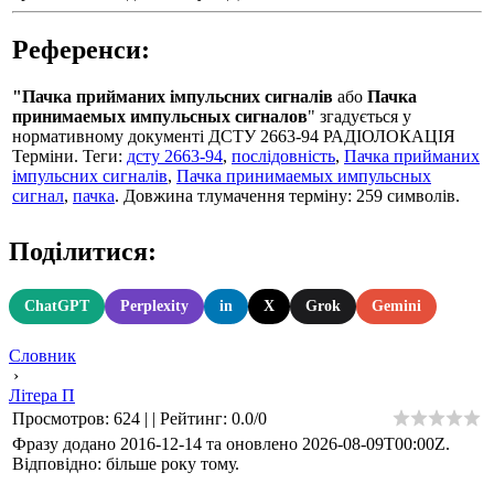
Референси:
"Пачка прийманих імпульсних сигналів
або
Пачка
принимаемых импульсных сигналов
" згадується у
нормативному документі ДСТУ 2663-94 РАДІОЛОКАЦІЯ
Терміни. Теги:
дсту 2663-94
,
послідовність
,
Пачка прийманих
імпульсних сигналів
,
Пачка принимаемых импульсных
сигнал
,
пачка
. Довжина тлумачення терміну: 259 символів.
Поділитися:
ChatGPT
Perplexity
in
X
Grok
Gemini
Словник
›
Літера П
Просмотров
:
624
|
|
Рейтинг
:
0.0
/
0
Фразу додано 2016-12-14 та оновлено
2026-08-09T00:00Z
.
Відповідно: більше року тому.