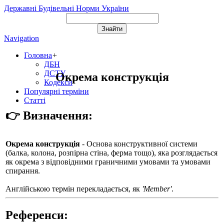
Державні Будівельні Норми України
Navigation
Головна
+
ДБН
ДСТУ
Окрема конструкція
Кодекси
Популярні терміни
Статті
👉 Визначення:
Окрема конструкція
- Основа конструктивної системи
(балка, колона, розпірна стіна, ферма тощо), яка розглядається
як окрема з відповідними граничними умовами та умовами
спирання.
Англійською термін перекладається, як
'Member'
.
Референси: