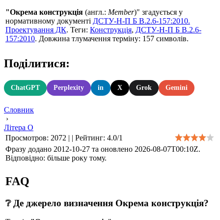
"Окрема конструкція
(англ.:
Member
)" згадується у
нормативному документі
ДСТУ-Н-П Б В.2.6-157:2010.
Проектування ДК
. Теги:
Конструкція
,
ДСТУ-Н-П Б В.2.6-
157:2010
. Довжина тлумачення терміну: 157 символів.
Поділитися:
ChatGPT
Perplexity
in
X
Grok
Gemini
Словник
›
Літера О
Просмотров
:
2072
|
|
Рейтинг
:
4.0
/
1
Фразу додано 2012-10-27 та оновлено
2026-08-07T00:10Z
.
Відповідно: більше року тому.
FAQ
❔ Де джерело визначення Окрема конструкція?