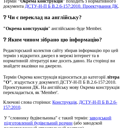
Термін
"Окрема конструкція
" походить з нормативного
документа
ДСТУ-Н-П Б В.2.6-157:2010. Проектування ДК
.
❔ Чи є переклад на англійську?
"Окрема конструкція
" англійською буде Member.
❔ Яким чином зібрано цю інформацію?
Редакторський колектив сайту збирав інформацію про цей
термін з відкритих джерел в мережі інтернет та в
нормативній літературі вже досить давно. На сторінці ви
знайдете вказівки на джерело.
Термін Окрема конструкція відноситься до категорії
літера
"О"
, згадується у документі ДСТУ-Н-П Б В.2.6-157:2010.
Проектування ДК. На англійську мову Окрема конструкція
перекладається, як 'Member'.
Ключові слова сторінки:
Конструкція
,
ДСТУ-Н-П Б В.2.6-
157:2010
.
У "словнику будівельника" є такий термін:
заводський
підготовлений будівельний розчин
(або заводской