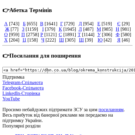
👉Абетка Термінів
А
[743]
Б
[655]
В
[1641]
Г
[729]
Д
[954]
Е
[519]
Є
[29]
Ж
[77]
З
[1159]
І
[379]
К
[1945]
Л
[487]
М
[985]
Н
[981]
О
[959]
П
[2758]
Р
[1121]
С
[1891]
Т
[1144]
У
[306]
Ф
[580]
Х
[204]
Ц
[158]
Ч
[222]
Ш
[305]
Щ
[39]
Ю
[42]
Я
[46]
👉Посилання для поширення
Підтримка
Telegram-Спільнота
Facebook-Спільнота
LinkedIn-Сторінка
YouTube
Просимо небайдужих підтримати ЗСУ за цим
посиланням
.
Весь прибуток від банерної реклами ми передаємо на
підтримку України.
Популярні розділи