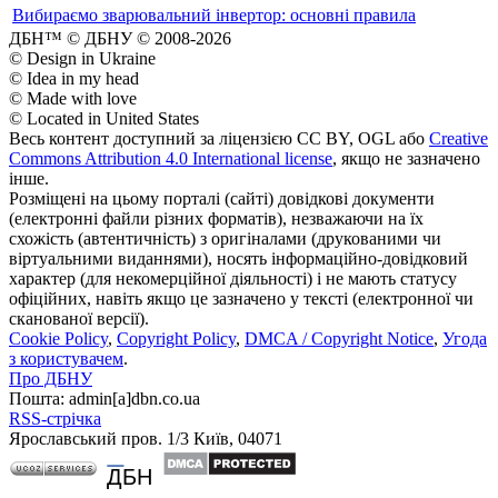
Вибираємо зварювальний інвертор: основні правила
ДБН™ © ДБНУ © 2008-2026
© Design in Ukraine
© Idea in my head
© Made with love
© Located in United States
Весь контент доступний за ліцензією CC BY, OGL або
Creative
Commons Attribution 4.0 International license
, якщо не зазначено
інше.
Розміщені на цьому порталі (сайті) довідкові документи
(електронні файли різних форматів), незважаючи на їх
схожість (автентичність) з оригіналами (друкованими чи
віртуальними виданнями), носять інформаційно-довідковий
характер (для некомерційної діяльності) і не мають статусу
офіційних, навіть якщо це зазначено у тексті (електронної чи
сканованої версії).
Cookie Policy
,
Copyright Policy
,
DMCA / Copyright Notice
,
Угода
з користувачем
.
Про ДБНУ
Пошта: admin[а]dbn.co.ua
RSS-стрічка
Ярославський пров. 1/3 Київ, 04071