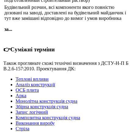
подготовленный строительный раствор)
Будівельний розчин, всі компоненти якого повністю
дозовані на заводі, доставлені на будівельний майданчик і
тут вже замішані відповідно до вимог і умов виробника
за...
👉Суміжні терміни
Також прогляньте схожі технічні визначення з ДСТУ-Н-П Б
В.2.6-157:2010. Проектування ДК:
Теплові впливи
Аналіз конструкції
ОСБ плита
Арка
Монолітна конструкція судна
Збірна конструкція судна
Запис логічний
Композитна конструкція судна
Виконання виробу
Стріла