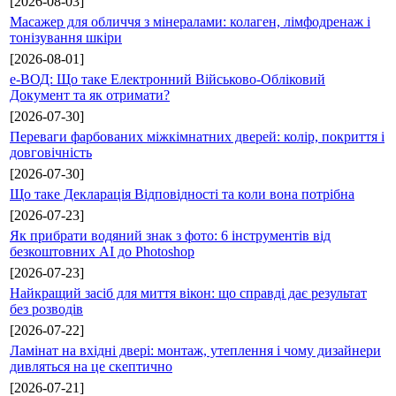
[2026-08-03]
Масажер для обличчя з мінералами: колаген, лімфодренаж і
тонізування шкіри
[2026-08-01]
е-ВОД: Що таке Електронний Військово-Обліковий
Документ та як отримати?
[2026-07-30]
Переваги фарбованих міжкімнатних дверей: колір, покриття і
довговічність
[2026-07-30]
Що таке Декларація Відповідності та коли вона потрібна
[2026-07-23]
Як прибрати водяний знак з фото: 6 інструментів від
безкоштовних AI до Photoshop
[2026-07-23]
Найкращий засіб для миття вікон: що справді дає результат
без розводів
[2026-07-22]
Ламінат на вхідні двері: монтаж, утеплення і чому дизайнери
дивляться на це скептично
[2026-07-21]