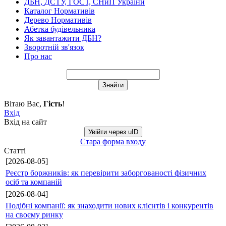
ДБН, ДСТУ, ГОСТ, СНиП України
Каталог Нормативів
Дерево Нормативів
Абетка будівельника
Як завантажити ДБН?
Зворотній зв'язок
Про нас
Вітаю Вас
,
Гість
!
Вхід
Вхід на сайт
Увійти через uID
Стара форма входу
Статті
[2026-08-05]
Реєстр боржників: як перевірити заборгованості фізичних
осіб та компаній
[2026-08-04]
Подібні компанії: як знаходити нових клієнтів і конкурентів
на своєму ринку