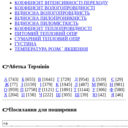
КОЕФІЦІЄНТ ІНТЕНСИВНОСТІ ПЕРЕХОДУ
КОЕФІЦІЄНТ ВОЛОГОПРОВІДНОСТІ
ВІДНОСНА ВОЛОГОПРОВІДНІСТЬ
ВІДНОСНА ПИЛОПРОНИКНІСТЬ
ВІДНОСНА ПИЛОМІСТКІСТЬ
КОЕФІЦІЄНТ ТЕПЛОПРОВІДНОСТІ
ПИТОМИЙ ТЕПЛОВИЙ ОПІР
СУМАРНИЙ ТЕПЛОВИЙ ОПІР
ГУСТИНА
ТЕМПЕРАТУРА РОЗМ ` ЯКШЕННЯ
👉Абетка Термінів
А
[743]
Б
[655]
В
[1641]
Г
[729]
Д
[954]
Е
[519]
Є
[29]
Ж
[77]
З
[1159]
І
[379]
К
[1945]
Л
[487]
М
[985]
Н
[981]
О
[959]
П
[2758]
Р
[1121]
С
[1891]
Т
[1144]
У
[306]
Ф
[580]
Х
[204]
Ц
[158]
Ч
[222]
Ш
[305]
Щ
[39]
Ю
[42]
Я
[46]
👉Посилання для поширення