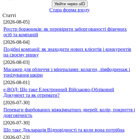
Увійти через uID
Стара форма входу
Статті
[2026-08-05]
Реєстр боржників: як перевірити заборгованості фізичних
осіб та компаній
[2026-08-04]
Подібні компанії: як знаходити нових клієнтів і конкурентів
на своєму ринку
[2026-08-03]
Масажер для обличчя з мінералами: колаген, лімфодренаж і
тонізування шкіри
[2026-08-01]
е-ВОД: Що таке Електронний Військово-Обліковий
Документ та як отримати?
[2026-07-30]
Переваги фарбованих міжкімнатних дверей: колір, покриття і
довговічність
[2026-07-30]
Що таке Декларація Відповідності та коли вона потрібна
[2026-07-23]