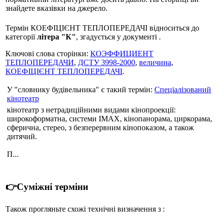
знайдете вказівки на джерело.
Термін КОЕФІЦІЄНТ ТЕПЛОПЕРЕДАЧІ відноситься до
категорії
літера "К"
, згадується у документі .
Ключові слова сторінки:
КОЭФФИЦИЕНТ
ТЕПЛОПЕРЕДАЧИ
,
ДСТУ 3998-2000
,
величина
,
КОЕФІЦІЄНТ ТЕПЛОПЕРЕДАЧІ
.
У "словнику будівельника" є такий термін:
Спеціалізований
кінотеатр
кінотеатр з нетрадиційними видами кінопроекції:
широкоформатна, системи ІМАХ, кінопанорама, циркорама,
сферична, стерео, з безперервним кінопоказом, а також
дитячий.
П...
👉Суміжні терміни
Також прогляньте схожі технічні визначення з :