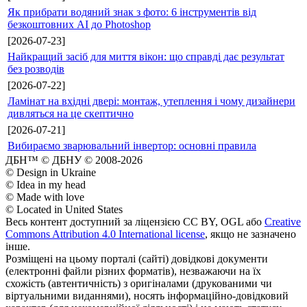
Як прибрати водяний знак з фото: 6 інструментів від
безкоштовних AI до Photoshop
[2026-07-23]
Найкращий засіб для миття вікон: що справді дає результат
без розводів
[2026-07-22]
Ламінат на вхідні двері: монтаж, утеплення і чому дизайнери
дивляться на це скептично
[2026-07-21]
Вибираємо зварювальний інвертор: основні правила
ДБН™ © ДБНУ © 2008-2026
© Design in Ukraine
© Idea in my head
© Made with love
© Located in United States
Весь контент доступний за ліцензією CC BY, OGL або
Creative
Commons Attribution 4.0 International license
, якщо не зазначено
інше.
Розміщені на цьому порталі (сайті) довідкові документи
(електронні файли різних форматів), незважаючи на їх
схожість (автентичність) з оригіналами (друкованими чи
віртуальними виданнями), носять інформаційно-довідковий