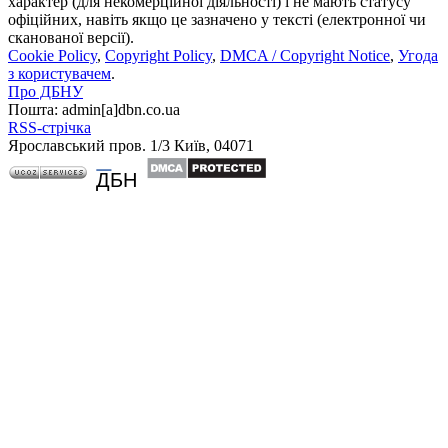
характер (для некомерційної діяльності) і не мають статусу
офіційних, навіть якщо це зазначено у тексті (електронної чи
сканованої версії).
Cookie Policy
,
Copyright Policy
,
DMCA / Copyright Notice
,
Угода
з користувачем
.
Про ДБНУ
Пошта: admin[а]dbn.co.ua
RSS-стрічка
Ярославський пров. 1/3 Київ, 04071