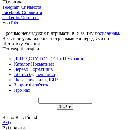
Підтримка
Telegram-Спільнота
Facebook-Спільнота
LinkedIn-Сторінка
YouTube
Просимо небайдужих підтримати ЗСУ за цим
посиланням
.
Весь прибуток від банерної реклами ми передаємо на
підтримку України.
Популярні розділи
ДБН, ДСТУ, ГОСТ, СНиП України
Каталог Нормативів
Дерево Нормативів
Абетка будівельника
Як завантажити ДБН?
Зворотній зв'язок
Про нас
Вітаю Вас
,
Гість
!
Вхід
Вхід на сайт