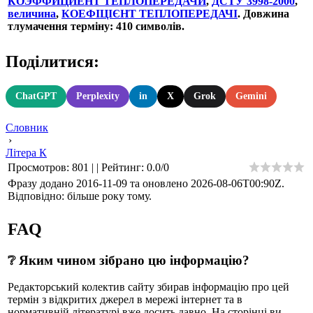
КОЭФФИЦИЕНТ ТЕПЛОПЕРЕДАЧИ
,
ДСТУ 3998-2000
,
величина
,
КОЕФІЦІЄНТ ТЕПЛОПЕРЕДАЧІ
. Довжина
тлумачення терміну: 410 символів.
Поділитися:
ChatGPT
Perplexity
in
X
Grok
Gemini
Словник
›
Літера К
Просмотров
:
801
|
|
Рейтинг
:
0.0
/
0
Фразу додано 2016-11-09 та оновлено
2026-08-06T00:90Z
.
Відповідно: більше року тому.
FAQ
❔ Яким чином зібрано цю інформацію?
Редакторський колектив сайту збирав інформацію про цей
термін з відкритих джерел в мережі інтернет та в
нормативній літературі вже досить давно. На сторінці ви