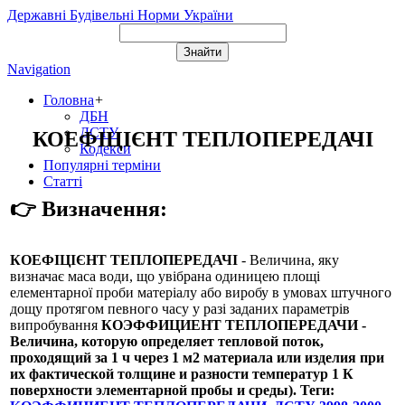
Державні Будівельні Норми України
Navigation
Головна
+
ДБН
ДСТУ
КОЕФІЦІЄНТ ТЕПЛОПЕРЕДАЧІ
Кодекси
Популярні терміни
Статті
👉 Визначення:
КОЕФІЦІЄНТ ТЕПЛОПЕРЕДАЧІ
- Величина, яку
визначає маса води, що увібрана одиницею площі
елементарної проби матеріалу або виробу в умовах штучного
дощу протягом певного часу у разі заданих параметрів
випробування
КОЭФФИЦИЕНТ ТЕПЛОПЕРЕДАЧИ
-
Величина, которую определяет тепловой поток,
проходящий за 1 ч через 1 м2 материала или изделия при
их фактической толщине и разности температур 1 К
поверхности элементарной пробы и среды). Теги: