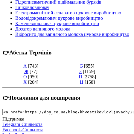
Гідропневматичний підіймальник буряків
Гичковловлювач
Електромагнітний сепаратор цукрове виробництво
Водовідокремлювач цукрове виробництво
Каменевловлювач цукрове виробництво
Дозатор вапняного молока
Вібросито для вапняного молока цукрове виробництво
👉Абетка Термінів
А
[743]
Б
[655]
Ж
[77]
З
[1159]
О
[959]
П
[2758]
Х
[204]
Ц
[158]
👉Посилання для поширення
Підтримка
Telegram-Спільнота
Facebook-Спільнота