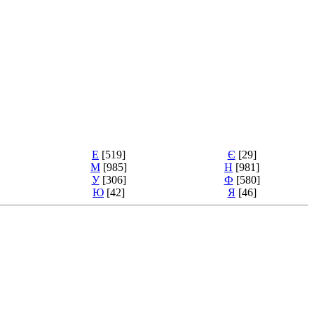
Е
[519]
Є
[29]
М
[985]
Н
[981]
У
[306]
Ф
[580]
Ю
[42]
Я
[46]