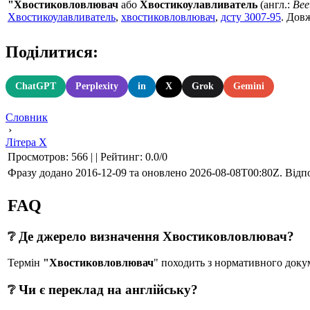
"Хвостиковловлювач
або
Хвостикоулавливатель
(англ.:
Beet
Хвостикоулавливатель
,
хвостиковловлювач
,
дсту 3007-95
. Дов
Поділитися:
ChatGPT
Perplexity
in
X
Grok
Gemini
Словник
›
Літера Х
Просмотров
:
566
|
|
Рейтинг
:
0.0
/
0
Фразу додано 2016-12-09 та оновлено
2026-08-08T00:80Z
. Відп
FAQ
❔ Де джерело визначення Хвостиковловлювач?
Термін
"Хвостиковловлювач
" походить з нормативного 
❔ Чи є переклад на англійську?