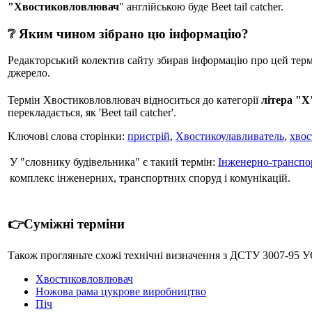
"Хвостиковловлювач
" англійською буде Beet tail catcher.
❔ Яким чином зібрано цю інформацію?
Редакторський колектив сайту збирав інформацію про цей термін
джерело.
Термін Хвостиковловлювач відноситься до категорії
літера "Х
перекладається, як 'Beet tail catcher'.
Ключові слова сторінки:
пристрій
,
Хвостикоулавливатель
,
хвос
У "словнику будівельника" є такий термін:
Інженерно-транспо
комплекс інженерних, транспортних споруд і комунікацій.
👉Суміжні терміни
Також прогляньте схожі технічні визначення з ДСТУ 30
Хвостиковловлювач
Ножова рама цукрове виробництво
Піч