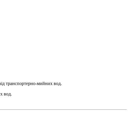
 від транспортерно-мийних вод.
х вод.