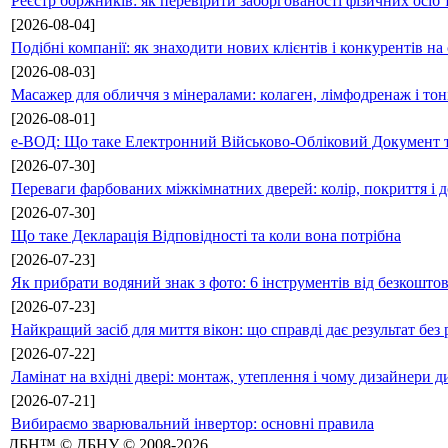
Реєстр боржників: як перевірити заборгованості фізичних осіб 
[2026-08-04]
Подібні компанії: як знаходити нових клієнтів і конкурентів н
[2026-08-03]
Масажер для обличчя з мінералами: колаген, лімфодренаж і то
[2026-08-01]
е-ВОД: Що таке Електронний Військово-Обліковий Документ т
[2026-07-30]
Переваги фарбованих міжкімнатних дверей: колір, покриття і д
[2026-07-30]
Що таке Декларація Відповідності та коли вона потрібна
[2026-07-23]
Як прибрати водяний знак з фото: 6 інструментів від безкошто
[2026-07-23]
Найкращий засіб для миття вікон: що справді дає результат без 
[2026-07-22]
Ламінат на вхідні двері: монтаж, утеплення і чому дизайнери д
[2026-07-21]
Вибираємо зварювальний інвертор: основні правила
ДБН™ © ДБНУ © 2008-2026