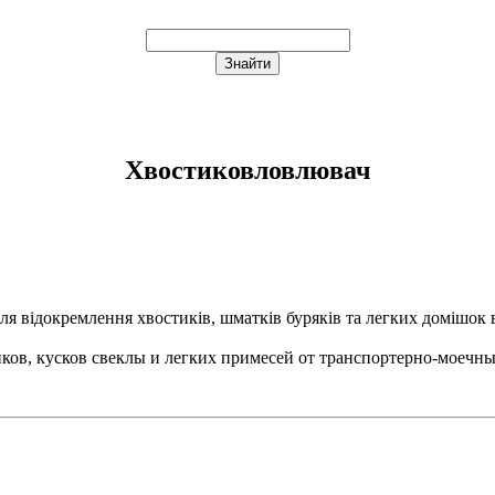
Хвостиковловлювач
для відокремлення хвостиків, шматків буряків та легких домішок
иков, кусков свеклы и легких примесей от транспортерно-моечны