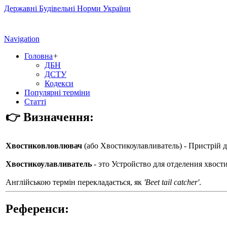
Державні Будівельні Норми України
Navigation
Головна
+
ДБН
ДСТУ
Кодекси
Популярні терміни
Статті
👉 Визначення:
Хвостиковловлювач
(або
Хвостикоулавливатель
) - Пристрій 
Хвостикоулавливатель
- это Устройство для отделения хвост
Англійською термін перекладається, як
'Beet tail catcher'
.
Референси: