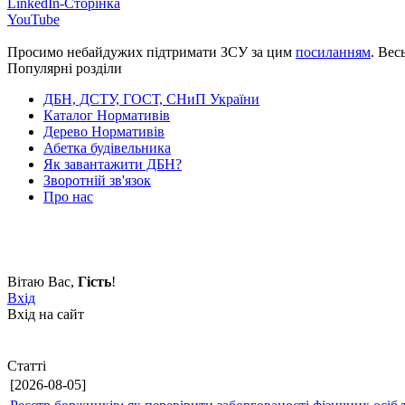
LinkedIn-Сторінка
YouTube
Просимо небайдужих підтримати ЗСУ за цим
посиланням
. Вес
Популярні розділи
ДБН, ДСТУ, ГОСТ, СНиП України
Каталог Нормативів
Дерево Нормативів
Абетка будівельника
Як завантажити ДБН?
Зворотній зв'язок
Про нас
Вітаю Вас
,
Гість
!
Вхід
Вхід на сайт
Статті
[2026-08-05]