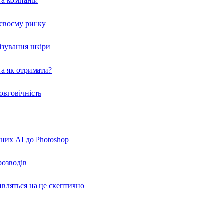
та компаній
а своєму ринку
нізування шкіри
а як отримати?
овговічність
вних AI до Photoshop
розводів
ивляться на це скептично