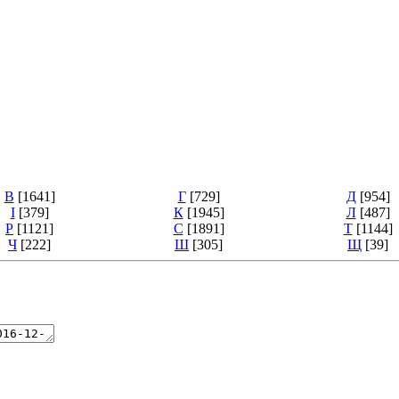
В
[1641]
Г
[729]
Д
[954]
І
[379]
К
[1945]
Л
[487]
Р
[1121]
С
[1891]
Т
[1144]
Ч
[222]
Ш
[305]
Щ
[39]