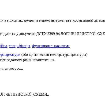
 з відкритих джерел в мережі інтернет та в нормативній літерат
 згадується у документі ДСТУ 2399-94 ЛОГІЧНІ ПРИСТРОЇ, СХЕМ
ійна
,
специфікація
,
Функциональная схема
.
ура арматури
(або критическая температура арматуры)
 при заданому рівні навантаження.
 при которо...
4 ЛОГІЧНІ ПРИСТРОЇ, СХЕМИ,: