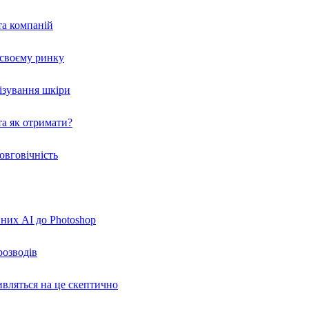
та компаній
а своєму ринку
нізування шкіри
а як отримати?
овговічність
вних AI до Photoshop
розводів
ивляться на це скептично