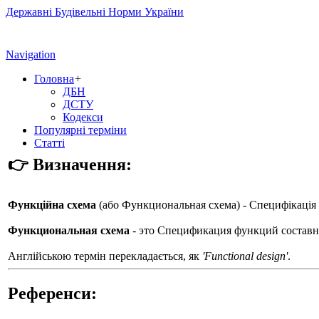
Державні Будівельні Норми України
Navigation
Головна
+
ДБН
ДСТУ
Кодекси
Популярні терміни
Статті
👉 Визначення:
Функційна схема
(або
Функциональная схема
) - Специфікація
Функциональная схема
- это Спецификация функций составн
Англійською термін перекладається, як
'Functional design'
.
Референси: