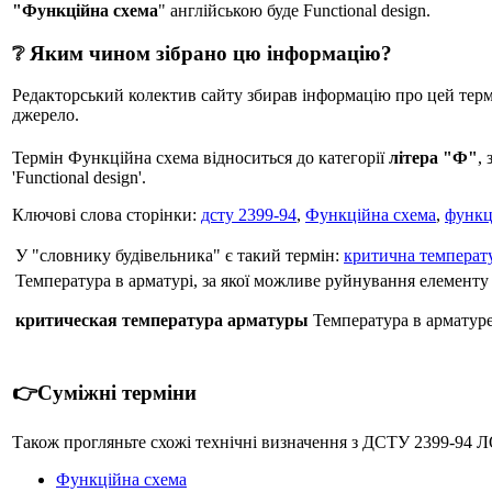
"Функційна схема
" англійською буде Functional design.
❔ Яким чином зібрано цю інформацію?
Редакторський колектив сайту збирав інформацію про цей термін
джерело.
Термін Функційна схема відноситься до категорії
літера "Ф"
,
'Functional design'.
Ключові слова сторінки:
дсту 2399-94
,
Функційна схема
,
функц
У "словнику будівельника" є такий термін:
критична температ
Температура в арматурі, за якої можливе руйнування елементу
критическая температура арматуры
Температура в арматуре,
👉Суміжні терміни
Також прогляньте схожі технічні визначення з ДСТУ 2399-9
Функційна схема