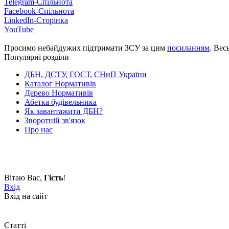
Telegram-Спільнота
Facebook-Спільнота
LinkedIn-Сторінка
YouTube
Просимо небайдужих підтримати ЗСУ за цим
посиланням
. Вес
Популярні розділи
ДБН, ДСТУ, ГОСТ, СНиП України
Каталог Нормативів
Дерево Нормативів
Абетка будівельника
Як завантажити ДБН?
Зворотній зв'язок
Про нас
Вітаю Вас
,
Гість
!
Вхід
Вхід на сайт
Статті