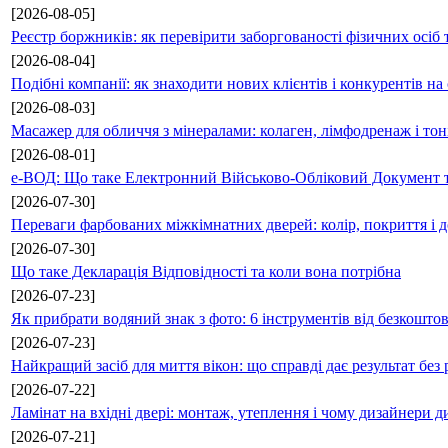
[2026-08-05]
Реєстр боржників: як перевірити заборгованості фізичних осіб 
[2026-08-04]
Подібні компанії: як знаходити нових клієнтів і конкурентів н
[2026-08-03]
Масажер для обличчя з мінералами: колаген, лімфодренаж і то
[2026-08-01]
е-ВОД: Що таке Електронний Військово-Обліковий Документ т
[2026-07-30]
Переваги фарбованих міжкімнатних дверей: колір, покриття і д
[2026-07-30]
Що таке Декларація Відповідності та коли вона потрібна
[2026-07-23]
Як прибрати водяний знак з фото: 6 інструментів від безкошто
[2026-07-23]
Найкращий засіб для миття вікон: що справді дає результат без 
[2026-07-22]
Ламінат на вхідні двері: монтаж, утеплення і чому дизайнери д
[2026-07-21]