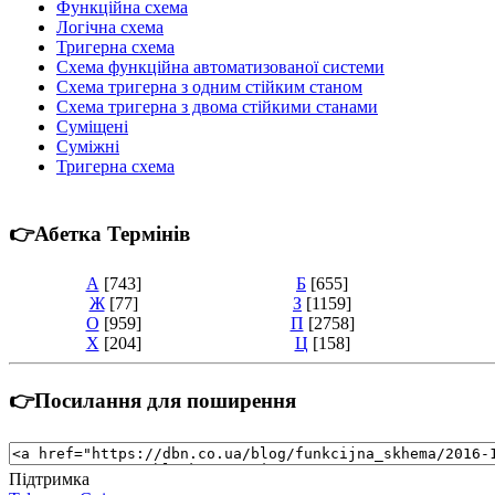
Функційна схема
Логічна схема
Тригерна схема
Схема функційна автоматизованої системи
Схема тригерна з одним стійким станом
Схема тригерна з двома стійкими станами
Суміщені
Суміжні
Тригерна схема
👉Абетка Термінів
А
[743]
Б
[655]
Ж
[77]
З
[1159]
О
[959]
П
[2758]
Х
[204]
Ц
[158]
👉Посилання для поширення
Підтримка