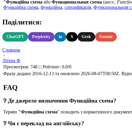
"Функційна схема
або
Функциональная схема
(англ.:
Functio
Функційна схема
,
функційна
,
специфікація
,
Функциональная с
Поділитися:
ChatGPT
Perplexity
in
X
Grok
Gemini
Словник
›
Літера Ф
Просмотров
:
748
|
|
Рейтинг
:
0.0
/
0
Фразу додано 2016-12-13 та оновлено
2026-08-07T00:50Z
. Відп
FAQ
❔ Де джерело визначення Функційна схема?
Термін
"Функційна схема
" походить з нормативного докум
❔ Чи є переклад на англійську?