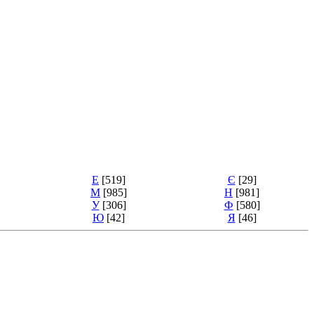
Е
[519]
Є
[29]
М
[985]
Н
[981]
У
[306]
Ф
[580]
Ю
[42]
Я
[46]