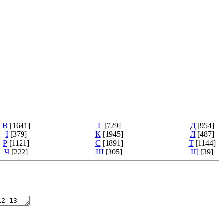
В
[1641]
Г
[729]
Д
[954]
І
[379]
К
[1945]
Л
[487]
Р
[1121]
С
[1891]
Т
[1144]
Ч
[222]
Ш
[305]
Щ
[39]