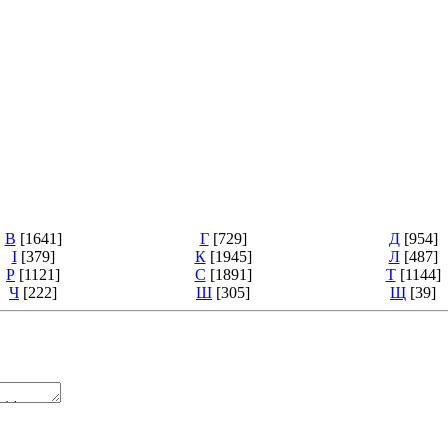
В
[1641]
Г
[729]
Д
[954]
І
[379]
К
[1945]
Л
[487]
Р
[1121]
С
[1891]
Т
[1144]
Ч
[222]
Ш
[305]
Щ
[39]