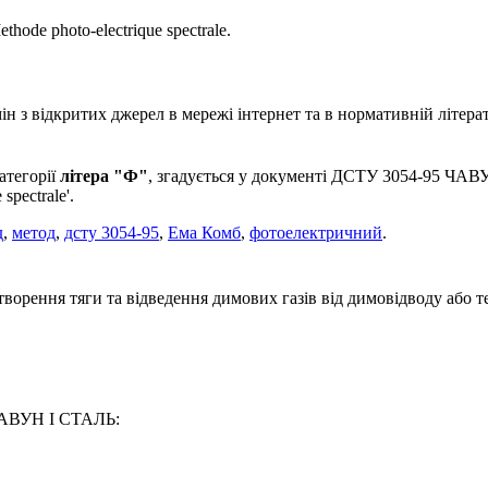
thode photo-electrique spectrale.
 з відкритих джерел в мережі інтернет та в нормативній літерат
атегорії
літера "Ф"
, згадується у документі ДСТУ 3054-95 ЧАВ
spectrale'.
д
,
метод
,
дсту 3054-95
,
Ема Комб
,
фотоелектричний
.
ворення тяги та відведення димових газів від димовідводу або те
 ЧАВУН I СТАЛЬ: