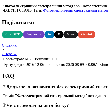
"Фотоелектричний спектральний метод
або
Фотоэлектриче
ЧАВУН I СТАЛЬ. Теги:
Фотоелектричний спектральний метод
Поділитися:
ChatGPT
Perplexity
in
X
Grok
Gemini
Словник
›
Літера Ф
Просмотров
:
615
|
|
Рейтинг
:
0.0
/
0
Фразу додано 2016-12-06 та оновлено
2026-08-09T00:90Z
. Відп
FAQ
❔ Де джерело визначення Фотоелектричний спек
Термін
"Фотоелектричний спектральний метод
" походить 
❔ Чи є переклад на англійську?