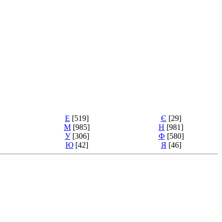
Е
[519]
Є
[29]
М
[985]
Н
[981]
У
[306]
Ф
[580]
Ю
[42]
Я
[46]