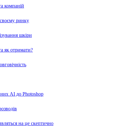
та компаній
а своєму ринку
нізування шкіри
а як отримати?
овговічність
вних AI до Photoshop
розводів
ивляться на це скептично