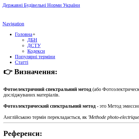
Державні Будівельні Норми України
Navigation
Головна
+
ДБН
ДСТУ
Кодекси
Популярні терміни
Статті
👉 Визначення:
Фотоелектричний спектральний метод
(або
Фотоэлектрическ
досліджуваних матеріалів.
Фотоэлектрический спектральний метод
- это Метод эмисси
Англійською термін перекладається, як
'Methode photo-electrique
Референси: