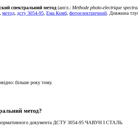
ский спектральний метод
(англ.:
Methode photo-electrique spectra
,
метод
,
дсту 3054-95
,
Ема Комб
,
фотоелектричний
. Довжина тлу
овідно: більше року тому.
тральний метод?
з нормативного документа ДСТУ 3054-95 ЧАВУН I СТАЛЬ.