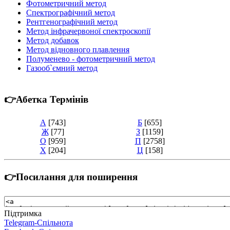
Фотометричний метод
Спектрографічний метод
Рентгенографічний метод
Метод інфрачервоної спектроскопії
Метод добавок
Метод відновного плавлення
Полуменево - фотометричний метод
Газооб`ємний метод
👉Абетка Термінів
А
[743]
Б
[655]
Ж
[77]
З
[1159]
О
[959]
П
[2758]
Х
[204]
Ц
[158]
👉Посилання для поширення
Підтримка
Telegram-Спільнота