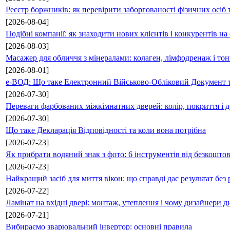
Реєстр боржників: як перевірити заборгованості фізичних осіб 
[2026-08-04]
Подібні компанії: як знаходити нових клієнтів і конкурентів н
[2026-08-03]
Масажер для обличчя з мінералами: колаген, лімфодренаж і то
[2026-08-01]
е-ВОД: Що таке Електронний Військово-Обліковий Документ т
[2026-07-30]
Переваги фарбованих міжкімнатних дверей: колір, покриття і д
[2026-07-30]
Що таке Декларація Відповідності та коли вона потрібна
[2026-07-23]
Як прибрати водяний знак з фото: 6 інструментів від безкошто
[2026-07-23]
Найкращий засіб для миття вікон: що справді дає результат без 
[2026-07-22]
Ламінат на вхідні двері: монтаж, утеплення і чому дизайнери д
[2026-07-21]
Вибираємо зварювальний інвертор: основні правила