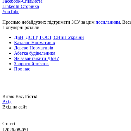
Facebook-Спільнота
LinkedIn-Сторінка
YouTube
Просимо небайдужих підтримати ЗСУ за цим
посиланням
. Вес
Популярні розділи
ДБН, ДСТУ, ГОСТ, СНиП України
Каталог Нормативів
Дерево Нормативів
Абетка будівельника
Як завантажити ДБН?
Зворотній зв'язок
Про нас
Вітаю Вас
,
Гість
!
Вхід
Вхід на сайт
Статті
[2026-08-05]