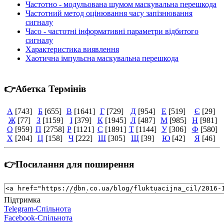
Частотно - модульована шумом маскувальна перешкода
Частотний метод оцінювання часу запізнювання
сигналу
Часо - частотні інформативні параметри відбитого
сигналу
Характеристика виявлення
Хаотична імпульсна маскувальна перешкода
👉Абетка Термінів
А
[743]
Б
[655]
В
[1641]
Г
[729]
Д
[954]
Е
[519]
Є
[29]
Ж
[77]
З
[1159]
І
[379]
К
[1945]
Л
[487]
М
[985]
Н
[981]
О
[959]
П
[2758]
Р
[1121]
С
[1891]
Т
[1144]
У
[306]
Ф
[580]
Х
[204]
Ц
[158]
Ч
[222]
Ш
[305]
Щ
[39]
Ю
[42]
Я
[46]
👉Посилання для поширення
Підтримка
Telegram-Спільнота
Facebook-Спільнота