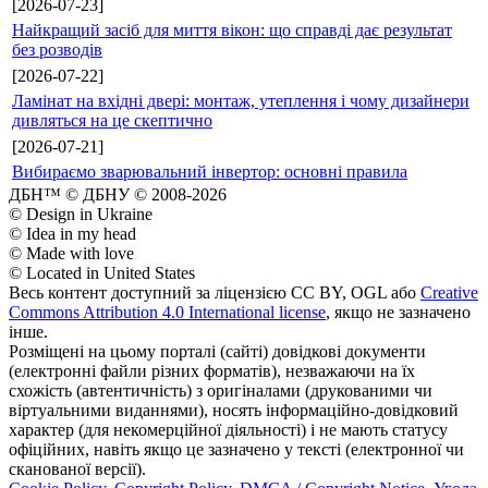
[2026-07-23]
Найкращий засіб для миття вікон: що справді дає результат
без розводів
[2026-07-22]
Ламінат на вхідні двері: монтаж, утеплення і чому дизайнери
дивляться на це скептично
[2026-07-21]
Вибираємо зварювальний інвертор: основні правила
ДБН™ © ДБНУ © 2008-2026
© Design in Ukraine
© Idea in my head
© Made with love
© Located in United States
Весь контент доступний за ліцензією CC BY, OGL або
Creative
Commons Attribution 4.0 International license
, якщо не зазначено
інше.
Розміщені на цьому порталі (сайті) довідкові документи
(електронні файли різних форматів), незважаючи на їх
схожість (автентичність) з оригіналами (друкованими чи
віртуальними виданнями), носять інформаційно-довідковий
характер (для некомерційної діяльності) і не мають статусу
офіційних, навіть якщо це зазначено у тексті (електронної чи
сканованої версії).