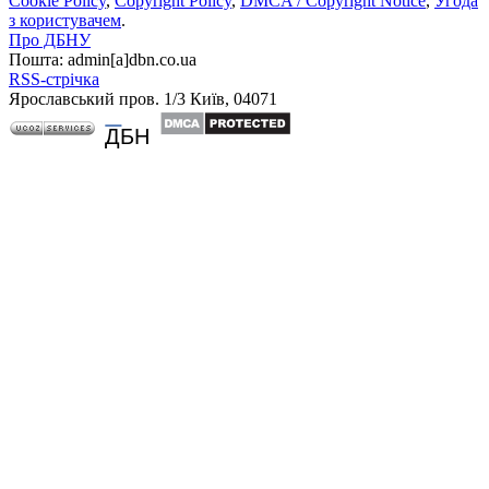
Cookie Policy
,
Copyright Policy
,
DMCA / Copyright Notice
,
Угода
з користувачем
.
Про ДБНУ
Пошта: admin[а]dbn.co.ua
RSS-стрічка
Ярославський пров. 1/3 Київ, 04071