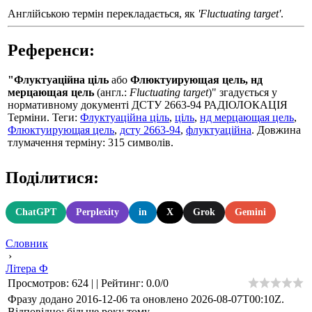
Англійською термін перекладається, як
'Fluctuating target'
.
Референси:
"Флуктуаційна ціль
або
Флюктуирующая цель, нд
мерцающая цель
(англ.:
Fluctuating target
)" згадується у
нормативному документі ДСТУ 2663-94 РАДІОЛОКАЦІЯ
Терміни. Теги:
Флуктуаційна ціль
,
ціль
,
нд мерцающая цель
,
Флюктуирующая цель
,
дсту 2663-94
,
флуктуаційна
. Довжина
тлумачення терміну: 315 символів.
Поділитися:
ChatGPT
Perplexity
in
X
Grok
Gemini
Словник
›
Літера Ф
Просмотров
:
624
|
|
Рейтинг
:
0.0
/
0
Фразу додано 2016-12-06 та оновлено
2026-08-07T00:10Z
.
Відповідно: більше року тому.