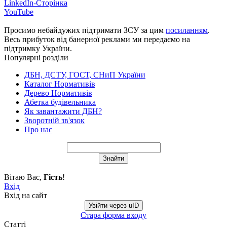
LinkedIn-Сторінка
YouTube
Просимо небайдужих підтримати ЗСУ за цим
посиланням
.
Весь прибуток від банерної реклами ми передаємо на
підтримку України.
Популярні розділи
ДБН, ДСТУ, ГОСТ, СНиП України
Каталог Нормативів
Дерево Нормативів
Абетка будівельника
Як завантажити ДБН?
Зворотній зв'язок
Про нас
Вітаю Вас
,
Гість
!
Вхід
Вхід на сайт
Увійти через uID
Стара форма входу
Статті