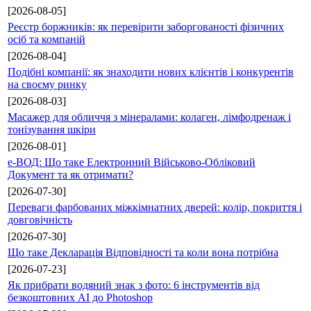
[2026-08-05]
Реєстр боржників: як перевірити заборгованості фізичних
осіб та компаній
[2026-08-04]
Подібні компанії: як знаходити нових клієнтів і конкурентів
на своєму ринку
[2026-08-03]
Масажер для обличчя з мінералами: колаген, лімфодренаж і
тонізування шкіри
[2026-08-01]
е-ВОД: Що таке Електронний Військово-Обліковий
Документ та як отримати?
[2026-07-30]
Переваги фарбованих міжкімнатних дверей: колір, покриття і
довговічність
[2026-07-30]
Що таке Декларація Відповідності та коли вона потрібна
[2026-07-23]
Як прибрати водяний знак з фото: 6 інструментів від
безкоштовних AI до Photoshop