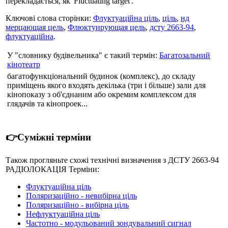
перекладається, як 'Fluctuating target'.
Ключові слова сторінки:
Флуктуаційна ціль
,
ціль
,
нд
мерцающая цель
,
Флюктуирующая цель
,
дсту 2663-94
,
флуктуаційна
.
У "словнику будівельника" є такий термін:
Багатозальний
кінотеатр
багатофункціональний будинок (комплекс), до складу
приміщень якого входять декілька (три і більше) зали для
кінопоказу з об'єднаним або окремим комплексом для
глядачів та кінопроек...
👉Суміжні терміни
Також прогляньте схожі технічні визначення з ДСТУ 2663-94
РАДІОЛОКАЦІЯ Терміни:
Флуктуаційна ціль
Поляризаційно - невибірна ціль
Поляризаційно - вибірна ціль
Нефлуктуаційна ціль
Частотно - модульований зондувальний сигнал