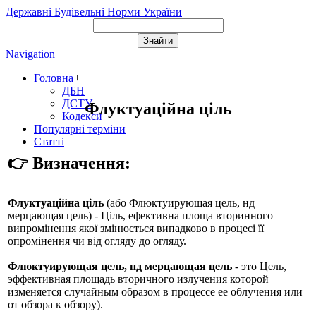
Державні Будівельні Норми України
Navigation
Головна
+
ДБН
ДСТУ
Флуктуаційна ціль
Кодекси
Популярні терміни
Статті
👉 Визначення:
Флуктуаційна ціль
(або
Флюктуирующая цель, нд
мерцающая цель
) - Ціль, ефективна площа вторинного
випромінення якої змінюється випадково в процесі її
опромінення чи від огляду до огляду.
Флюктуирующая цель, нд мерцающая цель
- это Цель,
эффективная площадь вторичного излучения которой
изменяется случайным образом в процессе ее облучения или
от обзора к обзору).