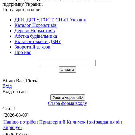
підтримку України.
Популярні розділи
ДБН, ДСТУ, ГОСТ, СНиП України
Каталог Нормативів
Дерево Нормативів
Абетка будівельника
Як завантажити ДБН?
Зворотній зв'язок
Про нас
Вітаю Вас
,
Гість
!
Вхід
Вхід на сайт
Увійти через uID
Стара форма входу
Статті
[2026-08-09]
Навіщо потрібен Придверний Килимок і які завдання він
вирішує?
[2026-08-05]