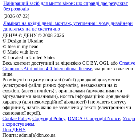
Найкращий засіб для миття вікон: що справді дає результат
без розводів
[2026-07-22]
Ламінат на вхідні двері: монтаж, утеплення і чому дизайнери
дивляться на це скептично
ДБН™ © ДБНУ © 2008-2026
© Design in Ukraine
© Idea in my head
© Made with love
© Located in United States
Весь контент доступний за ліцензією CC BY, OGL або
Creative
Commons Attribution 4.0 International license
, якщо не зазначено
інше.
Розміщені на цьому порталі (сайті) довідкові документи
(електронні файли різних форматів), незважаючи на їх
схожість (автентичність) з оригіналами (друкованими чи
віртуальними виданнями), носять інформаційно-довідковий
характер (для некомерційної діяльності) і не мають статусу
офіційних, навіть якщо це зазначено у тексті (електронної чи
сканованої версії).
Cookie Policy
,
Copyright Policy
,
DMCA / Copyright Notice
,
Угода
з користувачем
.
Про ДБНУ
Пошта: admin[а]dbn.co.ua