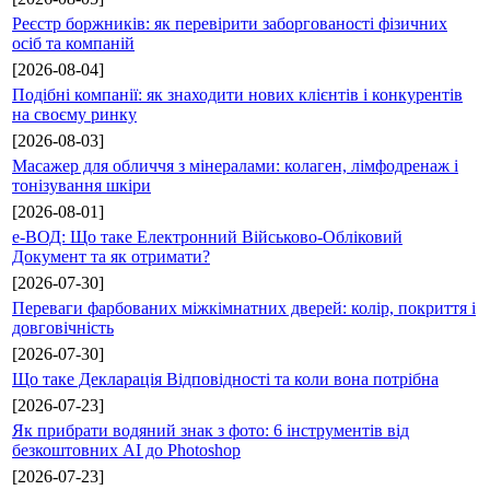
Реєстр боржників: як перевірити заборгованості фізичних
осіб та компаній
[2026-08-04]
Подібні компанії: як знаходити нових клієнтів і конкурентів
на своєму ринку
[2026-08-03]
Масажер для обличчя з мінералами: колаген, лімфодренаж і
тонізування шкіри
[2026-08-01]
е-ВОД: Що таке Електронний Військово-Обліковий
Документ та як отримати?
[2026-07-30]
Переваги фарбованих міжкімнатних дверей: колір, покриття і
довговічність
[2026-07-30]
Що таке Декларація Відповідності та коли вона потрібна
[2026-07-23]
Як прибрати водяний знак з фото: 6 інструментів від
безкоштовних AI до Photoshop
[2026-07-23]