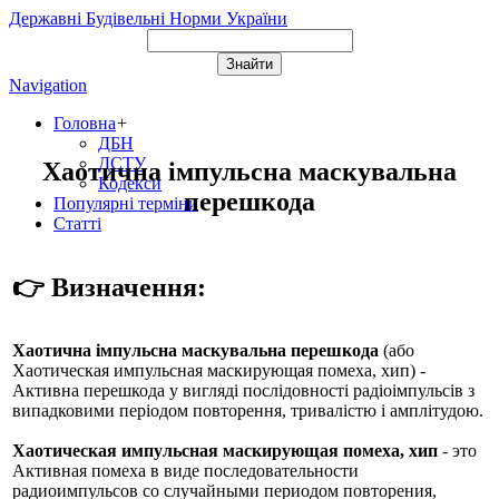
Державні Будівельні Норми України
Navigation
Головна
+
ДБН
ДСТУ
Хаотична імпульсна маскувальна
Кодекси
перешкода
Популярні терміни
Статті
👉 Визначення:
Хаотична імпульсна маскувальна перешкода
(або
Хаотическая импульсная маскирующая помеха, хип
) -
Активна перешкода у вигляді послідовності радіоімпульсів з
випадковими періодом повторення, тривалістю і амплітудою.
Хаотическая импульсная маскирующая помеха, хип
- это
Активная помеха в виде последовательности
радиоимпульсов со случайными периодом повторения,