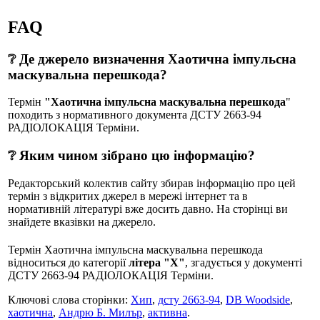
FAQ
❔ Де джерело визначення Хаотична імпульсна
маскувальна перешкода?
Термін
"Хаотична імпульсна маскувальна перешкода
"
походить з нормативного документа ДСТУ 2663-94
РАДІОЛОКАЦІЯ Терміни.
❔ Яким чином зібрано цю інформацію?
Редакторський колектив сайту збирав інформацію про цей
термін з відкритих джерел в мережі інтернет та в
нормативній літературі вже досить давно. На сторінці ви
знайдете вказівки на джерело.
Термін Хаотична імпульсна маскувальна перешкода
відноситься до категорії
літера "Х"
, згадується у документі
ДСТУ 2663-94 РАДІОЛОКАЦІЯ Терміни.
Ключові слова сторінки:
Хип
,
дсту 2663-94
,
DB Woodside
,
хаотична
,
Андрю Б. Милър
,
активна
.