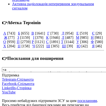
Активна радіолокація неперервним зондувальним
сигналом
👉Абетка Термінів
А
[743]
Б
[655]
В
[1641]
Г
[730]
Д
[954]
Е
[519]
Є
[29]
Ж
[77]
З
[1159]
І
[379]
К
[1946]
Л
[487]
М
[985]
Н
[981]
О
[959]
П
[2759]
Р
[1121]
С
[1891]
Т
[1144]
У
[306]
Ф
[580]
Х
[204]
Ц
[158]
Ч
[222]
Ш
[305]
Щ
[39]
Ю
[42]
Я
[46]
👉Посилання для поширення
Підтримка
Telegram-Спільнота
Facebook-Спільнота
LinkedIn-Сторінка
YouTube
Просимо небайдужих підтримати ЗСУ за цим
посиланням
.
Весь прибуток від банерної реклами ми передаємо на