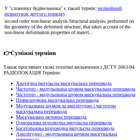
У "словнику будівельника" є такий термін:
нелінійний
розрахунок другого порядку
second order non-linear analysis Structural analysis, performed on
the geometry of the deformed structure, that takes account of the
non-linear deformation properties of materi...
👉Суміжні терміни
Також прогляньте схожі технічні визначення з ДСТУ 2663-94
РАДІОЛОКАЦІЯ Терміни:
Хаотична імпульсна маскувальна перешкода
Частотно - модульована шумом маскувальна перешкода
Частотно - модульована шумом маскувальна перешкода
Прямошумова маскувальна перешкода
Модульована шумом за амплітудою і частотою
маскувальна перешкода
Маскувальна активна перешкода
Одноразова відповідна імпульсна перешкода
Багаторазова відповідна імпульсна перешкода
Амплітудно - модульована шумом маскувальна
перешкода