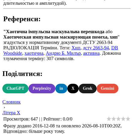
длительностью и амплитудой).
Референси:
"Хаотична імпульсна маскувальна перешкода
або
Хаотическая импульсная маскирующая помеха, хип
"
згадується у нормативному документі ДСТУ 2663-94
РАДІОЛОКАЦІЯ Терміни. Теги:
Хип
,
дсту 2663-94
,
DB
Woodside
,
хаотична
,
Андрю Б. Милър
,
активна
. Довжина
тлумачення терміну: 307 символів.
Поділитися:
ChatGPT
Perplexity
in
X
Grok
Gemini
Словник
›
Літера Х
Просмотров
:
647
|
|
Рейтинг
:
0.0
/
0
Фразу додано 2016-12-08 та оновлено
2026-08-10T00:20Z
.
Відповідно: більше року тому.