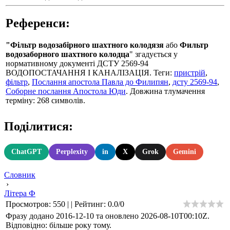
Референси:
"Фільтр водозабірного шахтного колодязя
або
Фильтр
водозаборного шахтного колодца
" згадується у
нормативному документі ДСТУ 2569-94
ВОДОПОСТАЧАННЯ І КАНАЛІЗАЦІЯ. Теги:
пристрій
,
фільтр
,
Послання апостола Павла до Филипян
,
дсту 2569-94
,
Соборне послання Апостола Юди
. Довжина тлумачення
терміну: 268 символів.
Поділитися:
ChatGPT
Perplexity
in
X
Grok
Gemini
Словник
›
Літера Ф
Просмотров
:
550
|
|
Рейтинг
:
0.0
/
0
Фразу додано 2016-12-10 та оновлено
2026-08-10T00:10Z
.
Відповідно: більше року тому.