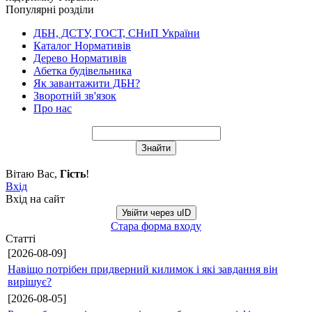
Популярні розділи
ДБН, ДСТУ, ГОСТ, СНиП України
Каталог Нормативів
Дерево Нормативів
Абетка будівельника
Як завантажити ДБН?
Зворотній зв'язок
Про нас
Вітаю Вас
,
Гість
!
Вхід
Вхід на сайт
Увійти через uID
Стара форма входу
Статті
[2026-08-09]
Навіщо потрібен придверний килимок і які завдання він
вирішує?
[2026-08-05]