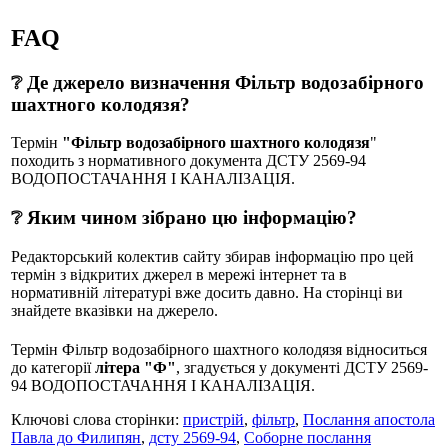
FAQ
❔ Де джерело визначення Фільтр водозабірного
шахтного колодязя?
Термін
"Фільтр водозабірного шахтного колодязя
"
походить з нормативного документа ДСТУ 2569-94
ВОДОПОСТАЧАННЯ І КАНАЛІЗАЦІЯ.
❔ Яким чином зібрано цю інформацію?
Редакторський колектив сайту збирав інформацію про цей
термін з відкритих джерел в мережі інтернет та в
нормативній літературі вже досить давно. На сторінці ви
знайдете вказівки на джерело.
Термін Фільтр водозабірного шахтного колодязя відноситься
до категорії
літера "Ф"
, згадується у документі ДСТУ 2569-
94 ВОДОПОСТАЧАННЯ І КАНАЛІЗАЦІЯ.
Ключові слова сторінки:
пристрій
,
фільтр
,
Послання апостола
Павла до Филипян
,
дсту 2569-94
,
Соборне послання