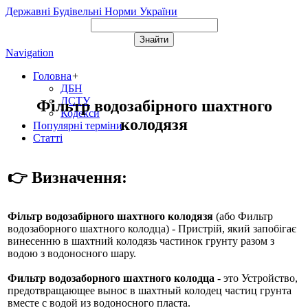
Державні Будівельні Норми України
Navigation
Головна
+
ДБН
ДСТУ
Фільтр водозабірного шахтного
Кодекси
колодязя
Популярні терміни
Статті
👉 Визначення:
Фільтр водозабірного шахтного колодязя
(або
Фильтр
водозаборного шахтного колодца
) - Пристрій, який запобігає
винесенню в шахтний колодязь частинок грунту разом з
водою з водоносного шару.
Фильтр водозаборного шахтного колодца
- это Устройство,
предотвращающее вынос в шахтный колодец частиц грунта
вместе с водой из водоносного пласта.