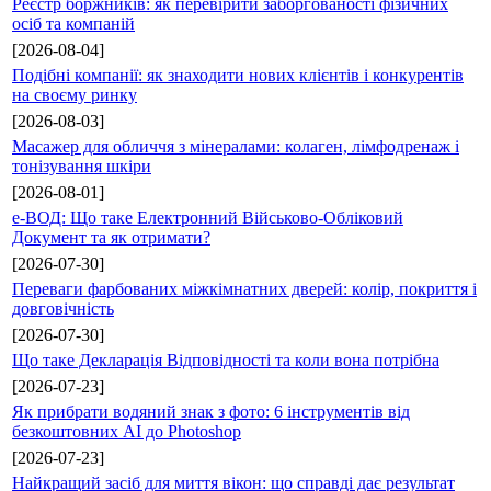
Реєстр боржників: як перевірити заборгованості фізичних
осіб та компаній
[2026-08-04]
Подібні компанії: як знаходити нових клієнтів і конкурентів
на своєму ринку
[2026-08-03]
Масажер для обличчя з мінералами: колаген, лімфодренаж і
тонізування шкіри
[2026-08-01]
е-ВОД: Що таке Електронний Військово-Обліковий
Документ та як отримати?
[2026-07-30]
Переваги фарбованих міжкімнатних дверей: колір, покриття і
довговічність
[2026-07-30]
Що таке Декларація Відповідності та коли вона потрібна
[2026-07-23]
Як прибрати водяний знак з фото: 6 інструментів від
безкоштовних AI до Photoshop
[2026-07-23]
Найкращий засіб для миття вікон: що справді дає результат