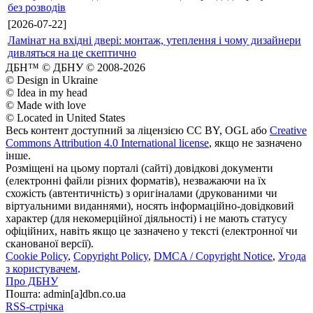
без розводів
[2026-07-22]
Ламінат на вхідні двері: монтаж, утеплення і чому дизайнери
дивляться на це скептично
ДБН™ © ДБНУ © 2008-2026
© Design in Ukraine
© Idea in my head
© Made with love
© Located in United States
Весь контент доступний за ліцензією CC BY, OGL або
Creative
Commons Attribution 4.0 International license
, якщо не зазначено
інше.
Розміщені на цьому порталі (сайті) довідкові документи
(електронні файли різних форматів), незважаючи на їх
схожість (автентичність) з оригіналами (друкованими чи
віртуальними виданнями), носять інформаційно-довідковий
характер (для некомерційної діяльності) і не мають статусу
офіційних, навіть якщо це зазначено у тексті (електронної чи
сканованої версії).
Cookie Policy
,
Copyright Policy
,
DMCA / Copyright Notice
,
Угода
з користувачем
.
Про ДБНУ
Пошта: admin[а]dbn.co.ua
RSS-стрічка