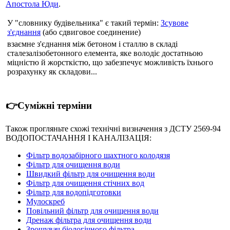
Апостола Юди
.
У "словнику будівельника" є такий термін:
Зсувове
з'єднання
(або сдвиговое соединение)
взаємне з'єднання між бетоном і сталлю в складі
сталезалізобетонного елемента, яке володіє достатньою
міцністю й жорсткістю, що забезпечує можливість їхнього
розрахунку як складови...
👉Суміжні терміни
Також прогляньте схожі технічні визначення з ДСТУ 2569-94
ВОДОПОСТАЧАННЯ І КАНАЛІЗАЦІЯ:
Фільтр водозабірного шахтного колодязя
Фільтр для очищення води
Швидкий фільтр для очищення води
Фільтр для очищення стічних вод
Фільтр для водопідготовки
Мулоскреб
Повільний фільтр для очищення води
Дренаж фільтра для очищення води
Зрошувач біологічного фільтра