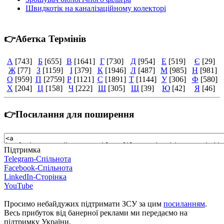
Швидкотік на каналізаційному колекторі
👉Абетка Термінів
А
[743]
Б
[655]
В
[1641]
Г
[730]
Д
[954]
Е
[519]
Є
[29]
Ж
[77]
З
[1159]
І
[379]
К
[1946]
Л
[487]
М
[985]
Н
[981]
О
[959]
П
[2759]
Р
[1121]
С
[1891]
Т
[1144]
У
[306]
Ф
[580]
Х
[204]
Ц
[158]
Ч
[222]
Ш
[305]
Щ
[39]
Ю
[42]
Я
[46]
👉Посилання для поширення
Підтримка
Telegram-Спільнота
Facebook-Спільнота
LinkedIn-Сторінка
YouTube
Просимо небайдужих підтримати ЗСУ за цим
посиланням
.
Весь прибуток від банерної реклами ми передаємо на
підтримку України.