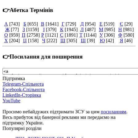
👉Абетка Термінів
А
[743]
Б
[655]
В
[1641]
Г
[729]
Д
[954]
Е
[519]
Є
[29]
Ж
[77]
З
[1159]
І
[379]
К
[1945]
Л
[487]
М
[985]
Н
[981]
О
[959]
П
[2758]
Р
[1121]
С
[1891]
Т
[1144]
У
[306]
Ф
[580]
Х
[204]
Ц
[158]
Ч
[222]
Ш
[305]
Щ
[39]
Ю
[42]
Я
[46]
👉Посилання для поширення
Підтримка
Telegram-Спільнота
Facebook-Спільнота
LinkedIn-Сторінка
YouTube
Просимо небайдужих підтримати ЗСУ за цим
посиланням
.
Весь прибуток від банерної реклами ми передаємо на
підтримку України.
Популярні розділи