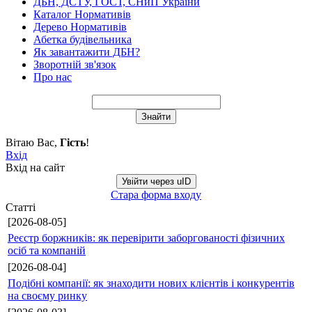
ДБН, ДСТУ, ГОСТ, СНиП України
Каталог Нормативів
Дерево Нормативів
Абетка будівельника
Як завантажити ДБН?
Зворотній зв'язок
Про нас
Вітаю Вас
,
Гість
!
Вхід
Вхід на сайт
Увійти через uID
Стара форма входу
Статті
[2026-08-05]
Реєстр боржників: як перевірити заборгованості фізичних
осіб та компаній
[2026-08-04]
Подібні компанії: як знаходити нових клієнтів і конкурентів
на своєму ринку