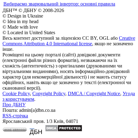
Вибираємо зварювальний інвертор: основні правила
ДБН™ © ДБНУ © 2008-2026
© Design in Ukraine
© Idea in my head
© Made with love
© Located in United States
Весь контент доступний за ліцензією CC BY, OGL або
Creative
Commons Attribution 4.0 International license
, якщо не зазначено
інше.
Розміщені на цьому порталі (сайті) довідкові документи
(електронні файли різних форматів), незважаючи на їх
схожість (автентичність) з оригіналами (друкованими чи
віртуальними виданнями), носять інформаційно-довідковий
характер (для некомерційної діяльності) і не мають статусу
офіційних, навіть якщо це зазначено у тексті (електронної чи
сканованої версії).
Cookie Policy
,
Copyright Policy
,
DMCA / Copyright Notice
,
Угода
з користувачем
.
Про ДБНУ
Пошта: admin[а]dbn.co.ua
RSS-стрічка
Ярославський пров. 1/3 Київ, 04071