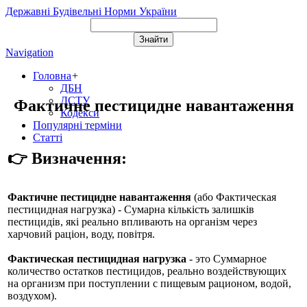
Державні Будівельні Норми України
Navigation
Головна
+
ДБН
ДСТУ
Фактичне пестицидне навантаження
Кодекси
Популярні терміни
Статті
👉 Визначення:
Фактичне пестицидне навантаження
(або
Фактическая
пестицидная нагрузка
) - Сумарна кількість залишків
пестицидів, які реально впливають на організм через
харчовий раціон, воду, повітря.
Фактическая пестицидная нагрузка
- это Суммарное
количество остатков пестицидов, реально воздействующих
на организм при поступлении с пищевым рационом, водой,
воздухом).