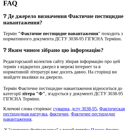
FAQ
❔ Де джерело визначення Фактичне пестицидне
навантаження?
Термін
"Фактичне пестицидне навантаження
" походить з
нормативного документа ДСТУ 3038-95 ГIГIЄНА Терміни.
❔ Яким чином зібрано цю інформацію?
Редакторський колектив сайту збирав інформацію про цей
термін з відкритих джерел в мережі інтернет та в
нормативній літературі вже досить давно. На сторінці ви
знайдете вказівки на джерело.
Термін Фактичне пестицидне навантаження відноситься до
категорії
літера "Ф"
, згадується у документі ДСТУ 3038-95
ГIГIЄНА Терміни.
Ключові слова сторінки:
сумарна
,
дсту 3038-95
,
Фактическая
пестицидная нагрузка
,
фактичне
,
Фактичне пестицидне
навантаження
.
У "словнику будівельника" є такий термін:
Площа брутто