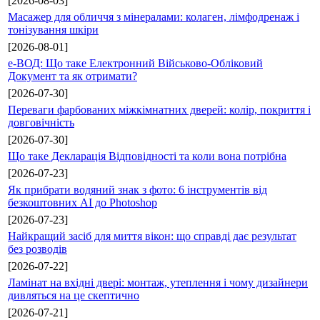
[2026-08-03]
Масажер для обличчя з мінералами: колаген, лімфодренаж і
тонізування шкіри
[2026-08-01]
е-ВОД: Що таке Електронний Військово-Обліковий
Документ та як отримати?
[2026-07-30]
Переваги фарбованих міжкімнатних дверей: колір, покриття і
довговічність
[2026-07-30]
Що таке Декларація Відповідності та коли вона потрібна
[2026-07-23]
Як прибрати водяний знак з фото: 6 інструментів від
безкоштовних AI до Photoshop
[2026-07-23]
Найкращий засіб для миття вікон: що справді дає результат
без розводів
[2026-07-22]
Ламінат на вхідні двері: монтаж, утеплення і чому дизайнери
дивляться на це скептично
[2026-07-21]