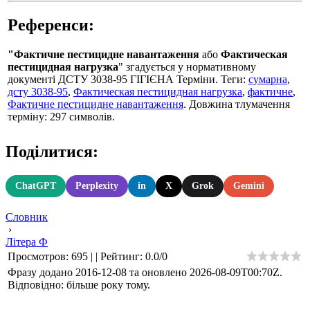
Референси:
"Фактичне пестицидне навантаження
або
Фактическая
пестицидная нагрузка
" згадується у нормативному
документі ДСТУ 3038-95 ГIГIЄНА Терміни. Теги:
сумарна
,
дсту 3038-95
,
Фактическая пестицидная нагрузка
,
фактичне
,
Фактичне пестицидне навантаження
. Довжина тлумачення
терміну: 297 символів.
Поділитися:
ChatGPT
Perplexity
in
X
Grok
Gemini
Словник
›
Літера Ф
Просмотров
:
695
|
|
Рейтинг
:
0.0
/
0
Фразу додано 2016-12-08 та оновлено
2026-08-09T00:70Z
.
Відповідно: більше року тому.