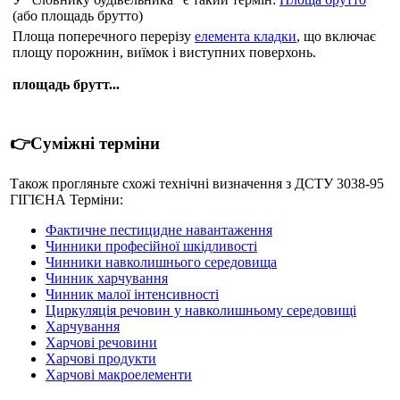
(або площадь брутто)
Площа поперечного перерізу
елемента кладки
, що включає
площу порожнин, виїмок і виступних поверхонь.
площадь брутт...
👉Суміжні терміни
Також прогляньте схожі технічні визначення з ДСТУ 3038-95
ГIГIЄНА Терміни:
Фактичне пестицидне навантаження
Чинники професійної шкідливості
Чинники навколишнього середовища
Чинник харчування
Чинник малої інтенсивності
Циркуляція речовин у навколишньому середовищі
Харчування
Харчові речовини
Харчові продукти
Харчові макроелементи