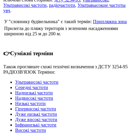
Ультрависокі частоти
,
радіочастоти
,
Ультравысокие частоты
увч
.
У "словнику будівельника" є такий термін:
Припляжна зона
Прилегла до пляжу територія з зеленими насадженнями
шириною від 25 м до 200 м.
👉Суміжні терміни
Також прогляньте схожі технічні визначення з ДСТУ 3254-95
РАДIОЗВ'ЯЗОК Терміни:
Ультрависокі частоти
Середні частоти
Наднизькі частоти
Надвисокі частоти
Низькі частоти
Гіпервисокі частоти
Дуже низькі частоти
Дуже високі частоти
Інфранизькі частоти
Високі частоти