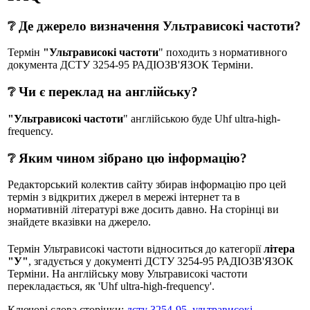
❔ Де джерело визначення Ультрависокі частоти?
Термін
"Ультрависокі частоти
" походить з нормативного
документа ДСТУ 3254-95 РАДIОЗВ'ЯЗОК Терміни.
❔ Чи є переклад на англійську?
"Ультрависокі частоти
" англійською буде Uhf ultra-high-
frequency.
❔ Яким чином зібрано цю інформацію?
Редакторський колектив сайту збирав інформацію про цей
термін з відкритих джерел в мережі інтернет та в
нормативній літературі вже досить давно. На сторінці ви
знайдете вказівки на джерело.
Термін Ультрависокі частоти відноситься до категорії
літера
"У"
, згадується у документі ДСТУ 3254-95 РАДIОЗВ'ЯЗОК
Терміни. На англійську мову Ультрависокі частоти
перекладається, як 'Uhf ultra-high-frequency'.
Ключові слова сторінки:
дсту 3254-95
,
ультрависокі
,