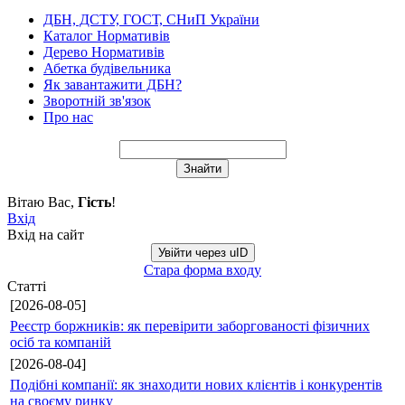
ДБН, ДСТУ, ГОСТ, СНиП України
Каталог Нормативів
Дерево Нормативів
Абетка будівельника
Як завантажити ДБН?
Зворотній зв'язок
Про нас
Вітаю Вас
,
Гість
!
Вхід
Вхід на сайт
Увійти через uID
Стара форма входу
Статті
[2026-08-05]
Реєстр боржників: як перевірити заборгованості фізичних
осіб та компаній
[2026-08-04]
Подібні компанії: як знаходити нових клієнтів і конкурентів
на своєму ринку