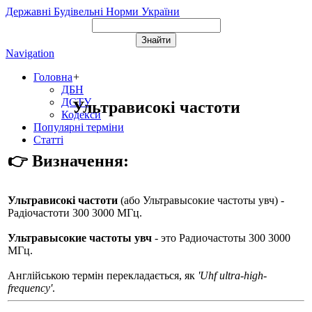
Державні Будівельні Норми України
Navigation
Головна
+
ДБН
ДСТУ
Ультрависокі частоти
Кодекси
Популярні терміни
Статті
👉 Визначення:
Ультрависокі частоти
(або
Ультравысокие частоты увч
) -
Радіочастоти 300 3000 МГц.
Ультравысокие частоты увч
- это Радиочастоты 300 3000
МГц.
Англійською термін перекладається, як
'Uhf ultra-high-
frequency'
.