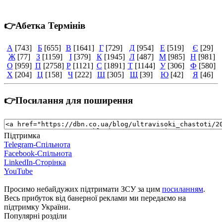
👉Абетка Термінів
А
[743]
Б
[655]
В
[1641]
Г
[729]
Д
[954]
Е
[519]
Є
[29]
Ж
[77]
З
[1159]
І
[379]
К
[1945]
Л
[487]
М
[985]
Н
[981]
О
[959]
П
[2758]
Р
[1121]
С
[1891]
Т
[1144]
У
[306]
Ф
[580]
Х
[204]
Ц
[158]
Ч
[222]
Ш
[305]
Щ
[39]
Ю
[42]
Я
[46]
👉Посилання для поширення
Підтримка
Telegram-Спільнота
Facebook-Спільнота
LinkedIn-Сторінка
YouTube
Просимо небайдужих підтримати ЗСУ за цим
посиланням
.
Весь прибуток від банерної реклами ми передаємо на
підтримку України.
Популярні розділи