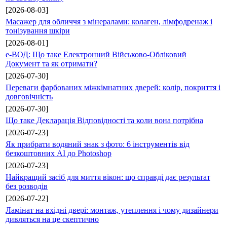
[2026-08-03]
Масажер для обличчя з мінералами: колаген, лімфодренаж і
тонізування шкіри
[2026-08-01]
е-ВОД: Що таке Електронний Військово-Обліковий
Документ та як отримати?
[2026-07-30]
Переваги фарбованих міжкімнатних дверей: колір, покриття і
довговічність
[2026-07-30]
Що таке Декларація Відповідності та коли вона потрібна
[2026-07-23]
Як прибрати водяний знак з фото: 6 інструментів від
безкоштовних AI до Photoshop
[2026-07-23]
Найкращий засіб для миття вікон: що справді дає результат
без розводів
[2026-07-22]
Ламінат на вхідні двері: монтаж, утеплення і чому дизайнери
дивляться на це скептично