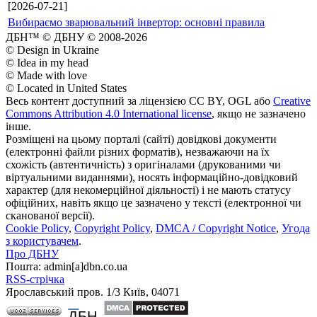
[2026-07-21]
Вибираємо зварювальний інвертор: основні правила
ДБН™ © ДБНУ © 2008-2026
© Design in Ukraine
© Idea in my head
© Made with love
© Located in United States
Весь контент доступний за ліцензією CC BY, OGL або
Creative
Commons Attribution 4.0 International license
, якщо не зазначено
інше.
Розміщені на цьому порталі (сайті) довідкові документи
(електронні файли різних форматів), незважаючи на їх
схожість (автентичність) з оригіналами (друкованими чи
віртуальними виданнями), носять інформаційно-довідковий
характер (для некомерційної діяльності) і не мають статусу
офіційних, навіть якщо це зазначено у тексті (електронної чи
сканованої версії).
Cookie Policy
,
Copyright Policy
,
DMCA / Copyright Notice
,
Угода
з користувачем
.
Про ДБНУ
Пошта: admin[а]dbn.co.ua
RSS-стрічка
Ярославський пров. 1/3 Київ, 04071