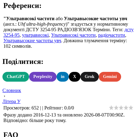
Референси:
"Ультрависокі частоти
або
Ультравысокие частоты увч
(англ.:
Uhf ultra-high-frequency
)" згадується у нормативному
документі ДСТУ 3254-95 РАДIОЗВ'ЯЗОК Терміни. Теги:
дсту
3254-95
,
ультрависокі
,
Ультрависокі частоти
,
радіочастоти
,
Ультравысокие частоты увч
. Довжина тлумачення терміну:
102 символів.
Поділитися:
ChatGPT
Perplexity
in
X
Grok
Gemini
Словник
›
Літера У
Просмотров
:
652
|
|
Рейтинг
:
0.0
/
0
Фразу додано 2016-12-13 та оновлено
2026-08-07T00:90Z
.
Відповідно: більше року тому.
FAQ