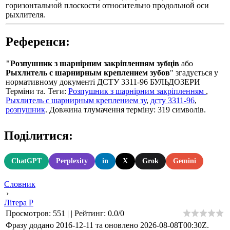
горизонтальной плоскости относительно продольной оси
рыхлителя.
Референси:
"Розпушник з шарнірним закріпленням зубців
або
Рыхлитель с шарнирным креплением зубов
" згадується у
нормативному документі ДСТУ 3311-96 БУЛЬДОЗЕРИ
Термiни та. Теги:
Розпушник з шарнірним закріпленням
,
Рыхлитель с шарнирным креплением зу
,
дсту 3311-96
,
розпушник
. Довжина тлумачення терміну: 319 символів.
Поділитися:
ChatGPT
Perplexity
in
X
Grok
Gemini
Словник
›
Літера Р
Просмотров
:
551
|
|
Рейтинг
:
0.0
/
0
Фразу додано 2016-12-11 та оновлено
2026-08-08T00:30Z
.