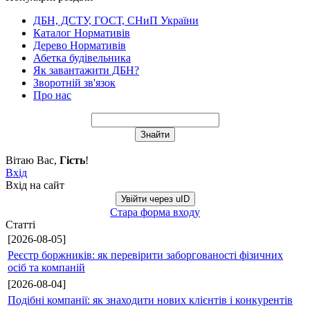
ДБН, ДСТУ, ГОСТ, СНиП України
Каталог Нормативів
Дерево Нормативів
Абетка будівельника
Як завантажити ДБН?
Зворотній зв'язок
Про нас
Вітаю Вас
,
Гість
!
Вхід
Вхід на сайт
Увійти через uID
Стара форма входу
Статті
[2026-08-05]
Реєстр боржників: як перевірити заборгованості фізичних
осіб та компаній
[2026-08-04]
Подібні компанії: як знаходити нових клієнтів і конкурентів