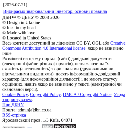
[2026-07-21]
Вибираємо зварювальний інвертор: основні правила
ДБН™ © ДБНУ © 2008-2026
© Design in Ukraine
© Idea in my head
© Made with love
© Located in United States
Весь контент доступний за ліцензією CC BY, OGL або
Creative
Commons Attribution 4.0 International license
, якщо не зазначено
інше.
Розміщені на цьому порталі (сайті) довідкові документи
(електронні файли різних форматів), незважаючи на їх
схожість (автентичність) з оригіналами (друкованими чи
віртуальними виданнями), носять інформаційно-довідковий
характер (для некомерційної діяльності) і не мають статусу
офіційних, навіть якщо це зазначено у тексті (електронної чи
сканованої версії).
Cookie Policy
,
Copyright Policy
,
DMCA / Copyright Notice
,
Угода
з користувачем
.
Про ДБНУ
Пошта: admin[а]dbn.co.ua
RSS-стрічка
Ярославський пров. 1/3 Київ, 04071