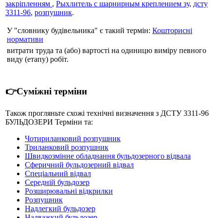
закріпленням
,
Рыхлитель с шарнирным креплением зу
,
дсту
3311-96
,
розпушник
.
У "словнику будівельника" є такий термін:
Кошторисні
нормативи
витрати труда та (або) вартості на одиницю виміру певного
виду (етапу) робіт.
👉Суміжні терміни
Також прогляньте схожі технічні визначення з ДСТУ 3311-96
БУЛЬДОЗЕРИ Термiни та:
Чотириланковий розпушник
Триланковий розпушник
Швидкозмінне обладнання бульдозерного відвала
Сферичний бульдозерний відвал
Спеціальний відвал
Середній бульдозер
Розширювальні відкрилки
Розпушник
Надлегкий бульдозер
Надважкий бульдозер