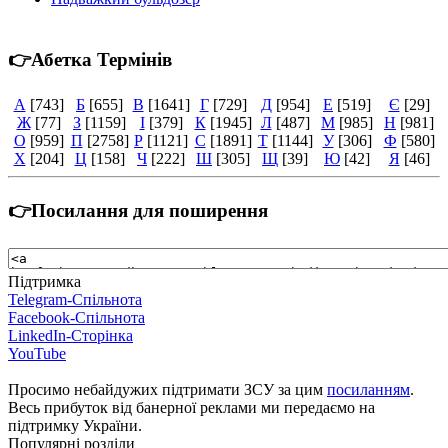
👉Абетка Термінів
А
[743]
Б
[655]
В
[1641]
Г
[729]
Д
[954]
Е
[519]
Є
[29]
Ж
[77]
З
[1159]
І
[379]
К
[1945]
Л
[487]
М
[985]
Н
[981]
О
[959]
П
[2758]
Р
[1121]
С
[1891]
Т
[1144]
У
[306]
Ф
[580]
Х
[204]
Ц
[158]
Ч
[222]
Ш
[305]
Щ
[39]
Ю
[42]
Я
[46]
👉Посилання для поширення
Підтримка
Telegram-Спільнота
Facebook-Спільнота
LinkedIn-Сторінка
YouTube
Просимо небайдужих підтримати ЗСУ за цим
посиланням
.
Весь прибуток від банерної реклами ми передаємо на
підтримку України.
Популярні розділи