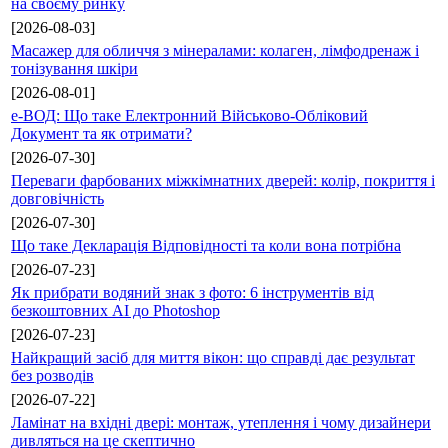
на своєму ринку
[2026-08-03]
Масажер для обличчя з мінералами: колаген, лімфодренаж і
тонізування шкіри
[2026-08-01]
е-ВОД: Що таке Електронний Військово-Обліковий
Документ та як отримати?
[2026-07-30]
Переваги фарбованих міжкімнатних дверей: колір, покриття і
довговічність
[2026-07-30]
Що таке Декларація Відповідності та коли вона потрібна
[2026-07-23]
Як прибрати водяний знак з фото: 6 інструментів від
безкоштовних AI до Photoshop
[2026-07-23]
Найкращий засіб для миття вікон: що справді дає результат
без розводів
[2026-07-22]
Ламінат на вхідні двері: монтаж, утеплення і чому дизайнери
дивляться на це скептично