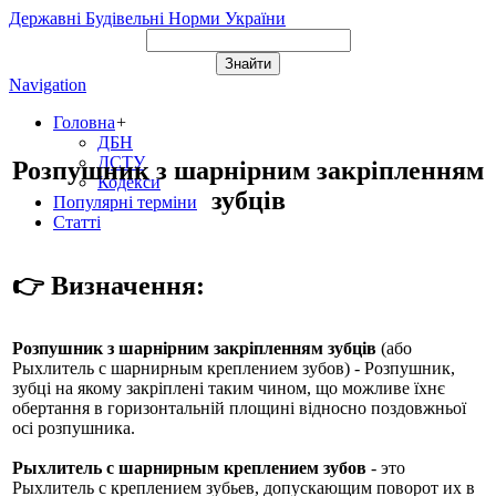
Державні Будівельні Норми України
Navigation
Головна
+
ДБН
ДСТУ
Розпушник з шарнірним закріпленням
Кодекси
зубців
Популярні терміни
Статті
👉 Визначення:
Розпушник з шарнірним закріпленням зубців
(або
Рыхлитель с шарнирным креплением зубов
) - Розпушник,
зубці на якому закріплені таким чином, що можливе їхнє
обертання в горизонтальній площині відносно поздовжньої
осі розпушника.
Рыхлитель с шарнирным креплением зубов
- это
Рыхлитель с креплением зубьев, допускающим поворот их в