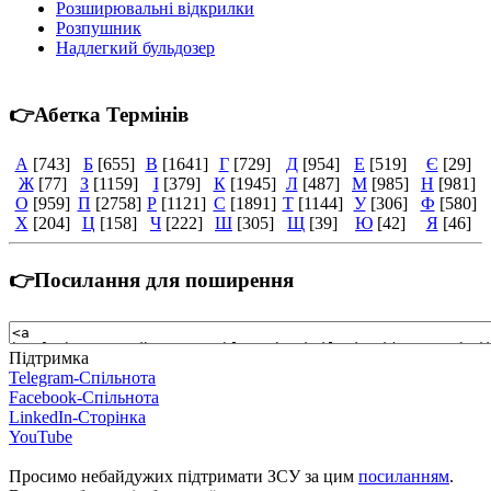
Розширювальні відкрилки
Розпушник
Надлегкий бульдозер
👉Абетка Термінів
А
[743]
Б
[655]
В
[1641]
Г
[729]
Д
[954]
Е
[519]
Є
[29]
Ж
[77]
З
[1159]
І
[379]
К
[1945]
Л
[487]
М
[985]
Н
[981]
О
[959]
П
[2758]
Р
[1121]
С
[1891]
Т
[1144]
У
[306]
Ф
[580]
Х
[204]
Ц
[158]
Ч
[222]
Ш
[305]
Щ
[39]
Ю
[42]
Я
[46]
👉Посилання для поширення
Підтримка
Telegram-Спільнота
Facebook-Спільнота
LinkedIn-Сторінка
YouTube
Просимо небайдужих підтримати ЗСУ за цим
посиланням
.