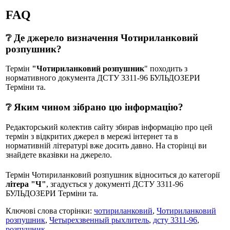
FAQ
❔ Де джерело визначення Чотириланковий
розпушник?
Термін
"Чотириланковий розпушник
" походить з
нормативного документа ДСТУ 3311-96 БУЛЬДОЗЕРИ
Термiни та.
❔ Яким чином зібрано цю інформацію?
Редакторський колектив сайту збирав інформацію про цей
термін з відкритих джерел в мережі інтернет та в
нормативній літературі вже досить давно. На сторінці ви
знайдете вказівки на джерело.
Термін Чотириланковий розпушник відноситься до категорії
літера "Ч"
, згадується у документі ДСТУ 3311-96
БУЛЬДОЗЕРИ Термiни та.
Ключові слова сторінки:
чотириланковий
,
Чотириланковий
розпушник
,
Четырехзвенный рыхлитель
,
дсту 3311-96
,
розпушник
.