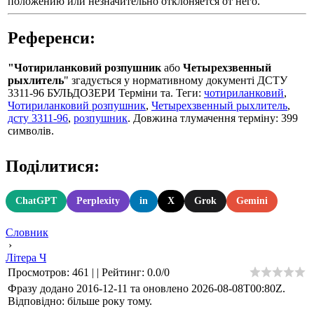
положению или незначительно отклоняется от него.
Референси:
"Чотириланковий розпушник
або
Четырехзвенный
рыхлитель
" згадується у нормативному документі ДСТУ
3311-96 БУЛЬДОЗЕРИ Термiни та. Теги:
чотириланковий
,
Чотириланковий розпушник
,
Четырехзвенный рыхлитель
,
дсту 3311-96
,
розпушник
. Довжина тлумачення терміну: 399
символів.
Поділитися:
ChatGPT
Perplexity
in
X
Grok
Gemini
Словник
›
Літера Ч
Просмотров
:
461
|
|
Рейтинг
:
0.0
/
0
Фразу додано 2016-12-11 та оновлено
2026-08-08T00:80Z
.
Відповідно: більше року тому.