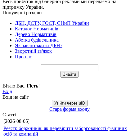
Весь прибуток від банерної реклами ми передаємо на
підтримку України.
Популярні розділи
ДБН, ДСТУ, ГОСТ, СНиП України
Каталог Нормативів
Дерево Нормативів
Абетка будівельника
Як завантажити ДБН?
Зворотній зв'язок
Про нас
Вітаю Вас
,
Гість
!
Вхід
Вхід на сайт
Увійти через uID
Стара форма входу
Статті
[2026-08-05]
Реєстр боржників: як перевірити заборгованості фізичних
осіб та компаній