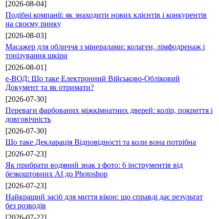
[2026-08-04]
Подібні компанії: як знаходити нових клієнтів і конкурентів
на своєму ринку
[2026-08-03]
Масажер для обличчя з мінералами: колаген, лімфодренаж і
тонізування шкіри
[2026-08-01]
е-ВОД: Що таке Електронний Військово-Обліковий
Документ та як отримати?
[2026-07-30]
Переваги фарбованих міжкімнатних дверей: колір, покриття і
довговічність
[2026-07-30]
Що таке Декларація Відповідності та коли вона потрібна
[2026-07-23]
Як прибрати водяний знак з фото: 6 інструментів від
безкоштовних AI до Photoshop
[2026-07-23]
Найкращий засіб для миття вікон: що справді дає результат
без розводів
[2026-07-22]