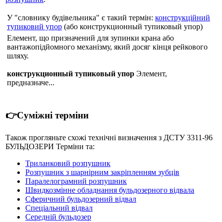
У "словнику будівельника" є такий термін:
конструкційний
тупиковий упор
(або конструкционный тупиковый упор)
Елемент, що призначений для зупинки крана або
вантажопідйомного механізму, який досяг кінця рейкового
шляху.
конструкционный тупиковый упор
Элемент,
предназначе...
👉Суміжні терміни
Також прогляньте схожі технічні визначення з ДСТУ 3311-96
БУЛЬДОЗЕРИ Термiни та:
Триланковий розпушник
Розпушник з шарнірним закріпленням зубців
Паралелограмний розпушник
Швидкозмінне обладнання бульдозерного відвала
Сферичний бульдозерний відвал
Спеціальний відвал
Середній бульдозер