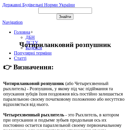
Державні Будівельні Норми України
Navigation
Головна
+
ДБН
ДСТУ
Чотириланковий розпушник
Кодекси
Популярні терміни
Статті
👉 Визначення:
Чотириланковий розпушник
(або
Четырехзвенный
рыхлитель
) - Розпушник, у якому під час підіймання та
опускання зубців їхня поздовжня вісь постійно залишається
паралельною своєму початковому положенню або несуттєво
відхиляється від нього.
Четырехзвенный рыхлитель
- это Рыхлитель, в котором
при опускании и подъеме зубьев продольная ось их
постоянно остается параллельной своему первоначальному