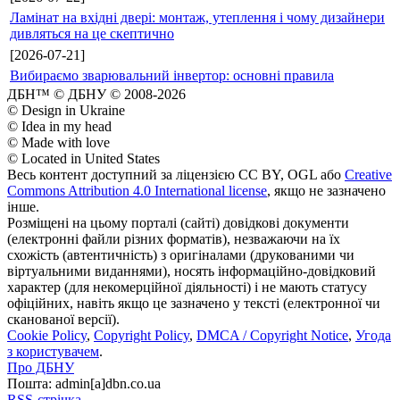
Ламінат на вхідні двері: монтаж, утеплення і чому дизайнери
дивляться на це скептично
[2026-07-21]
Вибираємо зварювальний інвертор: основні правила
ДБН™ © ДБНУ © 2008-2026
© Design in Ukraine
© Idea in my head
© Made with love
© Located in United States
Весь контент доступний за ліцензією CC BY, OGL або
Creative
Commons Attribution 4.0 International license
, якщо не зазначено
інше.
Розміщені на цьому порталі (сайті) довідкові документи
(електронні файли різних форматів), незважаючи на їх
схожість (автентичність) з оригіналами (друкованими чи
віртуальними виданнями), носять інформаційно-довідковий
характер (для некомерційної діяльності) і не мають статусу
офіційних, навіть якщо це зазначено у тексті (електронної чи
сканованої версії).
Cookie Policy
,
Copyright Policy
,
DMCA / Copyright Notice
,
Угода
з користувачем
.
Про ДБНУ
Пошта: admin[а]dbn.co.ua
RSS-стрічка