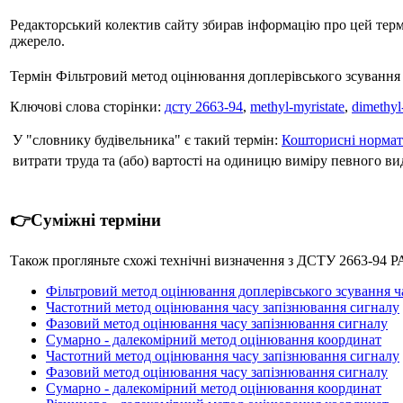
Редакторський колектив сайту збирав інформацію про цей термін
джерело.
Термін Фільтровий метод оцінювання доплерівського зсування 
Ключові слова сторінки:
дсту 2663-94
,
methyl-myristate
,
dimethyl
У "словнику будівельника" є такий термін:
Кошторисні норма
витрати труда та (або) вартості на одиницю виміру певного вид
👉Суміжні терміни
Також прогляньте схожі технічні визначення з ДСТУ 2663-9
Фільтровий метод оцінювання доплерівського зсування ч
Частотний метод оцінювання часу запізнювання сигналу
Фазовий метод оцінювання часу запізнювання сигналу
Сумарно - далекомірний метод оцінювання координат
Частотний метод оцінювання часу запізнювання сигналу
Фазовий метод оцінювання часу запізнювання сигналу
Сумарно - далекомірний метод оцінювання координат