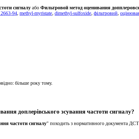
стоти сигналу
або
Фильтровой метод оценивания допплеровс
 2663-94
,
methyl-myristate
,
dimethyl-sulfoxide
,
фільтровий
,
оцінюва
овідно: більше року тому.
вання доплерівського зсування частоти сигналу?
ання частоти сигналу
" походить з нормативного документа Д