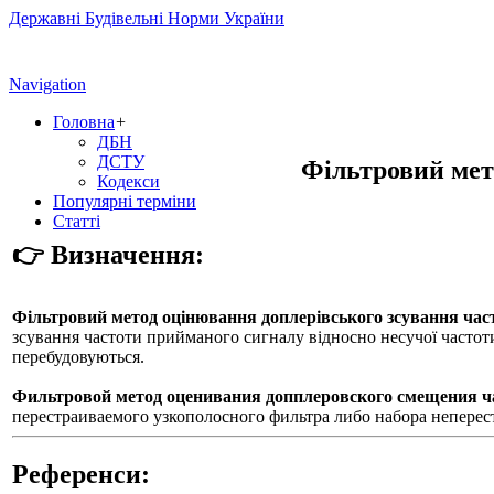
Державні Будівельні Норми України
Navigation
Головна
+
ДБН
ДСТУ
Фільтровий мет
Кодекси
Популярні терміни
Статті
👉 Визначення:
Фільтровий метод оцінювання доплерівського зсування час
зсування частоти прийманого сигналу відносно несучої частоти
перебудовуються.
Фильтровой метод оценивания допплеровского смещения ч
перестраиваемого узкополосного фильтра либо набора неперес
Референси: