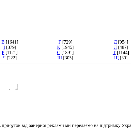
В
[1641]
Г
[729]
Д
[954]
І
[379]
К
[1945]
Л
[487]
Р
[1121]
С
[1891]
Т
[1144]
Ч
[222]
Ш
[305]
Щ
[39]
ь прибуток від банерної реклами ми передаємо на підтримку Укра