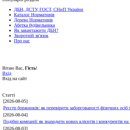
ДБН, ДСТУ, ГОСТ, СНиП України
Каталог Нормативів
Дерево Нормативів
Абетка будівельника
Як завантажити ДБН?
Зворотній зв'язок
Про нас
Вітаю Вас
,
Гість
!
Вхід
Вхід на сайт
Статті
[2026-08-05]
Реєстр боржників: як перевірити заборгованості фізичних осіб 
[2026-08-04]
Подібні компанії: як знаходити нових клієнтів і конкурентів н
[2026-08-03]