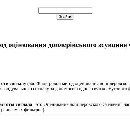
од оцінювання доплерівського зсування 
тоти сигналу
(або
Фильтровой метод оценивания допплеровског
 зондувального сигналу за допомогою одного вузькосмугового філ
астоты сигнала
- это Оценивание допплеровского смещения ча
траиваемых фильтров).