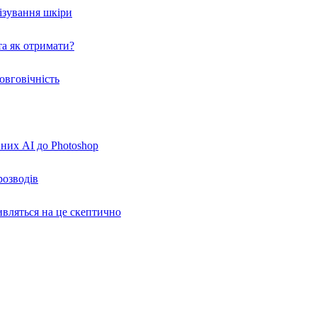
нізування шкіри
а як отримати?
овговічність
вних AI до Photoshop
розводів
ивляться на це скептично