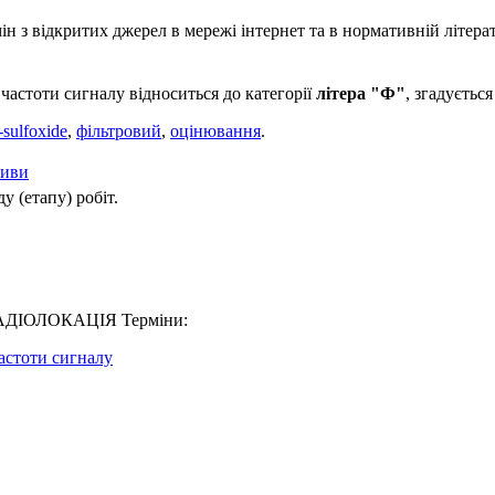
 з відкритих джерел в мережі інтернет та в нормативній літерат
частоти сигналу відноситься до категорії
літера "Ф"
, згадуєть
-sulfoxide
,
фільтровий
,
оцінювання
.
тиви
у (етапу) робіт.
4 РАДІОЛОКАЦІЯ Терміни:
астоти сигналу