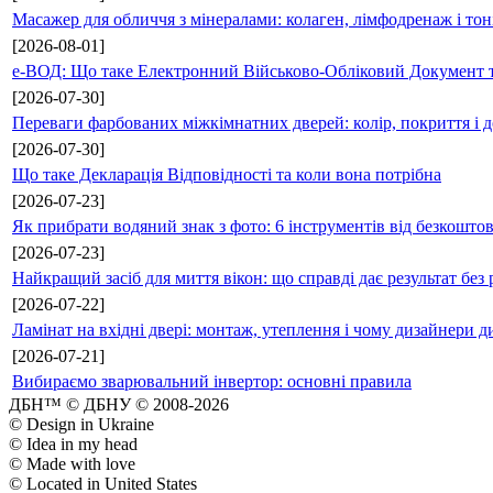
Масажер для обличчя з мінералами: колаген, лімфодренаж і то
[2026-08-01]
е-ВОД: Що таке Електронний Військово-Обліковий Документ т
[2026-07-30]
Переваги фарбованих міжкімнатних дверей: колір, покриття і д
[2026-07-30]
Що таке Декларація Відповідності та коли вона потрібна
[2026-07-23]
Як прибрати водяний знак з фото: 6 інструментів від безкошто
[2026-07-23]
Найкращий засіб для миття вікон: що справді дає результат без 
[2026-07-22]
Ламінат на вхідні двері: монтаж, утеплення і чому дизайнери д
[2026-07-21]
Вибираємо зварювальний інвертор: основні правила
ДБН™ © ДБНУ © 2008-2026
© Design in Ukraine
© Idea in my head
© Made with love
© Located in United States