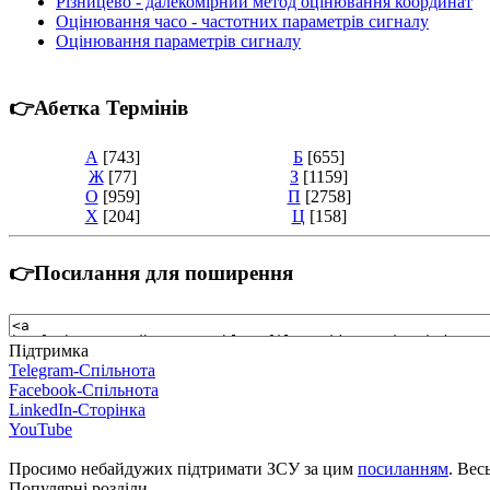
Різницево - далекомірний метод оцінювання координат
Оцінювання часо - частотних параметрів сигналу
Оцінювання параметрів сигналу
👉Абетка Термінів
А
[743]
Б
[655]
Ж
[77]
З
[1159]
О
[959]
П
[2758]
Х
[204]
Ц
[158]
👉Посилання для поширення
Підтримка
Telegram-Спільнота
Facebook-Спільнота
LinkedIn-Сторінка
YouTube
Просимо небайдужих підтримати ЗСУ за цим
посиланням
. Вес
Популярні розділи