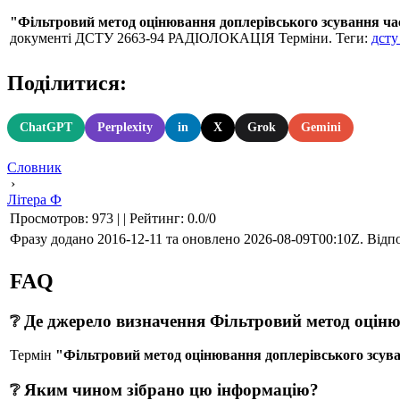
"Фільтровий метод оцінювання доплерівського зсування ча
документі ДСТУ 2663-94 РАДІОЛОКАЦІЯ Терміни. Теги:
дсту
Поділитися:
ChatGPT
Perplexity
in
X
Grok
Gemini
Словник
›
Літера Ф
Просмотров
:
973
|
|
Рейтинг
:
0.0
/
0
Фразу додано 2016-12-11 та оновлено
2026-08-09T00:10Z
. Відп
FAQ
❔ Де джерело визначення Фільтровий метод оціню
Термін
"Фільтровий метод оцінювання доплерівського зсув
❔ Яким чином зібрано цю інформацію?