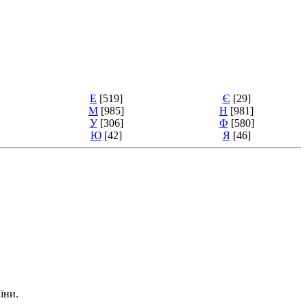
Е
[519]
Є
[29]
М
[985]
Н
[981]
У
[306]
Ф
[580]
Ю
[42]
Я
[46]
їни.