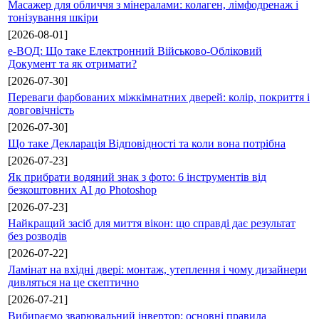
Масажер для обличчя з мінералами: колаген, лімфодренаж і
тонізування шкіри
[2026-08-01]
е-ВОД: Що таке Електронний Військово-Обліковий
Документ та як отримати?
[2026-07-30]
Переваги фарбованих міжкімнатних дверей: колір, покриття і
довговічність
[2026-07-30]
Що таке Декларація Відповідності та коли вона потрібна
[2026-07-23]
Як прибрати водяний знак з фото: 6 інструментів від
безкоштовних AI до Photoshop
[2026-07-23]
Найкращий засіб для миття вікон: що справді дає результат
без розводів
[2026-07-22]
Ламінат на вхідні двері: монтаж, утеплення і чому дизайнери
дивляться на це скептично
[2026-07-21]
Вибираємо зварювальний інвертор: основні правила