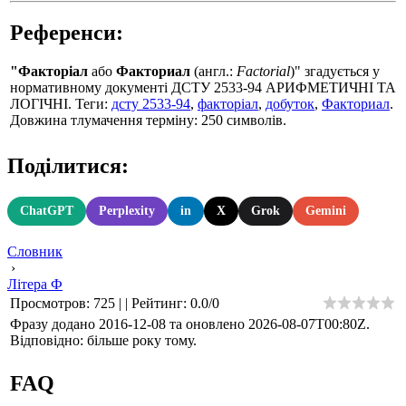
Референси:
"Факторіал
або
Факториал
(англ.:
Factorial
)" згадується у
нормативному документі ДСТУ 2533-94 АРИФМЕТИЧНІ ТА
ЛОГІЧНІ. Теги:
дсту 2533-94
,
факторіал
,
добуток
,
Факториал
.
Довжина тлумачення терміну: 250 символів.
Поділитися:
ChatGPT
Perplexity
in
X
Grok
Gemini
Словник
›
Літера Ф
Просмотров
:
725
|
|
Рейтинг
:
0.0
/
0
Фразу додано 2016-12-08 та оновлено
2026-08-07T00:80Z
.
Відповідно: більше року тому.
FAQ