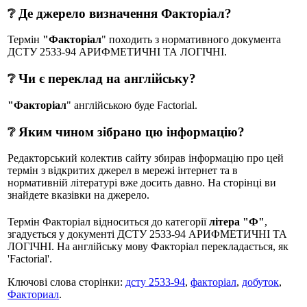
❔ Де джерело визначення Факторіал?
Термін
"Факторіал
" походить з нормативного документа
ДСТУ 2533-94 АРИФМЕТИЧНІ ТА ЛОГІЧНІ.
❔ Чи є переклад на англійську?
"Факторіал
" англійською буде Factorial.
❔ Яким чином зібрано цю інформацію?
Редакторський колектив сайту збирав інформацію про цей
термін з відкритих джерел в мережі інтернет та в
нормативній літературі вже досить давно. На сторінці ви
знайдете вказівки на джерело.
Термін Факторіал відноситься до категорії
літера "Ф"
,
згадується у документі ДСТУ 2533-94 АРИФМЕТИЧНІ ТА
ЛОГІЧНІ. На англійську мову Факторіал перекладається, як
'Factorial'.
Ключові слова сторінки:
дсту 2533-94
,
факторіал
,
добуток
,
Факториал
.