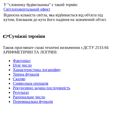
У "словнику будівельника" є такий термін:
Світлоповертальний ефект
Відносна кількість світла, яка відбивається від об'єкта під
кутом, близьким до кута його падіння на зазначений об'єкт.
👉Суміжні терміни
Також прогляньте схожі технічні визначення з ДСТУ 2533-94
АРИФМЕТИЧНІ ТА ЛОГІЧНІ:
Факторіал
Ціле число
Характеристика логарифму
Твірна функція
Скаляр
Символьна операція
Рекурсивно задана послідовність
Результат
Раціональне число
Перемикальна функція