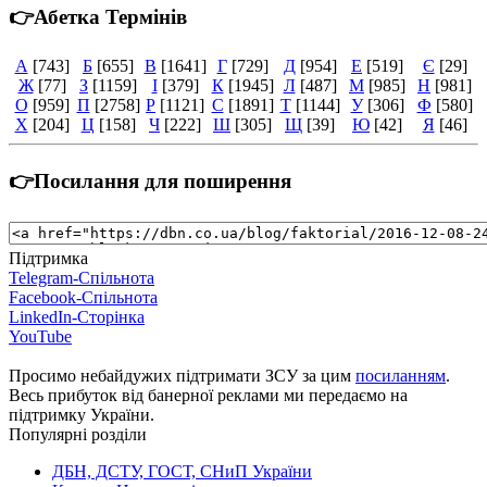
👉Абетка Термінів
А
[743]
Б
[655]
В
[1641]
Г
[729]
Д
[954]
Е
[519]
Є
[29]
Ж
[77]
З
[1159]
І
[379]
К
[1945]
Л
[487]
М
[985]
Н
[981]
О
[959]
П
[2758]
Р
[1121]
С
[1891]
Т
[1144]
У
[306]
Ф
[580]
Х
[204]
Ц
[158]
Ч
[222]
Ш
[305]
Щ
[39]
Ю
[42]
Я
[46]
👉Посилання для поширення
Підтримка
Telegram-Спільнота
Facebook-Спільнота
LinkedIn-Сторінка
YouTube
Просимо небайдужих підтримати ЗСУ за цим
посиланням
.
Весь прибуток від банерної реклами ми передаємо на
підтримку України.
Популярні розділи
ДБН, ДСТУ, ГОСТ, СНиП України