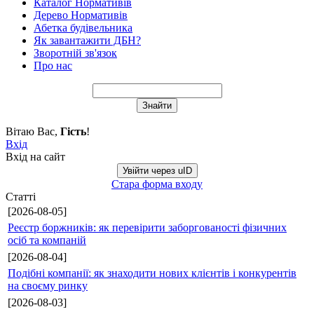
Каталог Нормативів
Дерево Нормативів
Абетка будівельника
Як завантажити ДБН?
Зворотній зв'язок
Про нас
Вітаю Вас
,
Гість
!
Вхід
Вхід на сайт
Увійти через uID
Стара форма входу
Статті
[2026-08-05]
Реєстр боржників: як перевірити заборгованості фізичних
осіб та компаній
[2026-08-04]
Подібні компанії: як знаходити нових клієнтів і конкурентів
на своєму ринку
[2026-08-03]