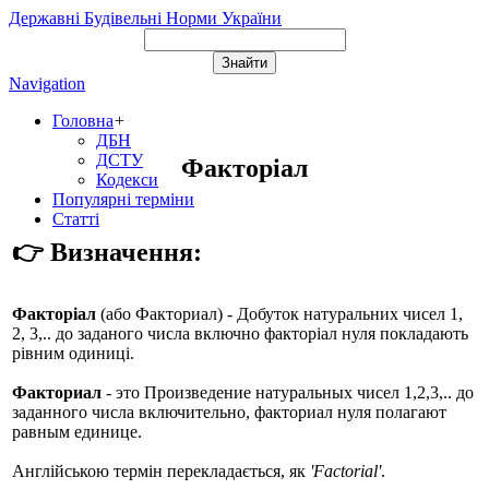
Державні Будівельні Норми України
Navigation
Головна
+
ДБН
ДСТУ
Факторіал
Кодекси
Популярні терміни
Статті
👉 Визначення:
Факторіал
(або
Факториал
) - Добуток натуральних чисел 1,
2, 3,.. до заданого числа включно факторіал нуля покладають
рівним одиниці.
Факториал
- это Произведение натуральных чисел 1,2,3,.. до
заданного числа включительно, факториал нуля полагают
равным единице.
Англійською термін перекладається, як
'Factorial'
.