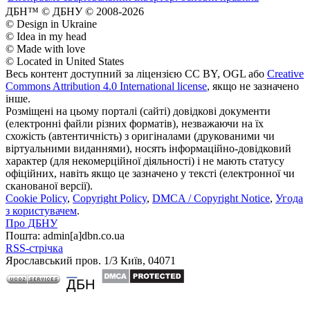
ДБН™ © ДБНУ © 2008-2026
© Design in Ukraine
© Idea in my head
© Made with love
© Located in United States
Весь контент доступний за ліцензією CC BY, OGL або
Creative
Commons Attribution 4.0 International license
, якщо не зазначено
інше.
Розміщені на цьому порталі (сайті) довідкові документи
(електронні файли різних форматів), незважаючи на їх
схожість (автентичність) з оригіналами (друкованими чи
віртуальними виданнями), носять інформаційно-довідковий
характер (для некомерційної діяльності) і не мають статусу
офіційних, навіть якщо це зазначено у тексті (електронної чи
сканованої версії).
Cookie Policy
,
Copyright Policy
,
DMCA / Copyright Notice
,
Угода
з користувачем
.
Про ДБНУ
Пошта: admin[а]dbn.co.ua
RSS-стрічка
Ярославський пров. 1/3 Київ, 04071