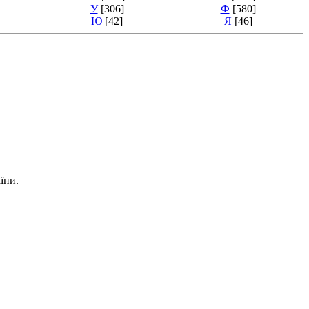
У
[306]
Ф
[580]
Ю
[42]
Я
[46]
їни.