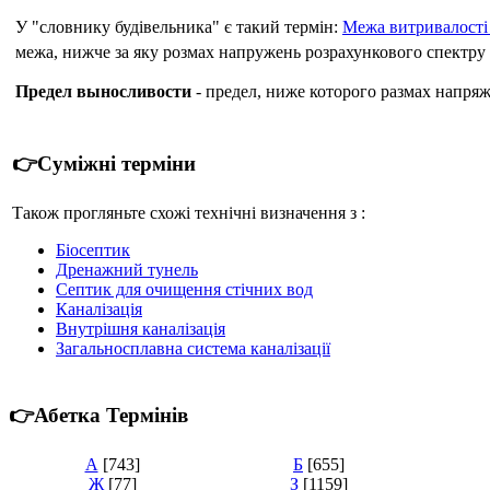
У "словнику будівельника" є такий термін:
Межа витривалості
межа, нижче за яку розмах напружень розрахункового спектру
Предел выносливости
- предел, ниже которого размах напряж
👉Суміжні терміни
Також прогляньте схожі технічні визначення з :
Біосептик
Дренажний тунель
Септик для очищення стічних вод
Каналізація
Внутрішня каналізація
Загальносплавна система каналізації
👉Абетка Термінів
А
[743]
Б
[655]
Ж
[77]
З
[1159]