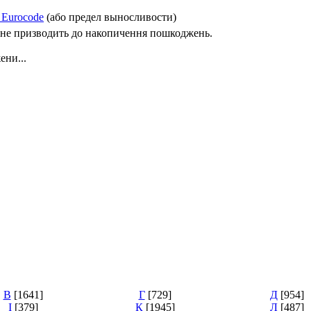
 Eurocode
(або предел выносливости)
 не призводить до накопичення пошкоджень.
ени...
В
[1641]
Г
[729]
Д
[954]
І
[379]
К
[1945]
Л
[487]