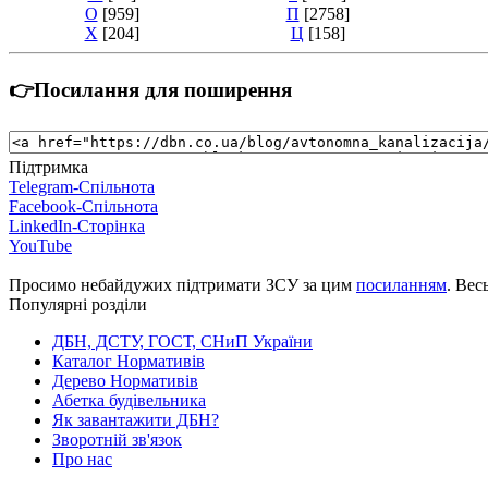
О
[959]
П
[2758]
Х
[204]
Ц
[158]
👉Посилання для поширення
Підтримка
Telegram-Спільнота
Facebook-Спільнота
LinkedIn-Сторінка
YouTube
Просимо небайдужих підтримати ЗСУ за цим
посиланням
. Вес
Популярні розділи
ДБН, ДСТУ, ГОСТ, СНиП України
Каталог Нормативів
Дерево Нормативів
Абетка будівельника
Як завантажити ДБН?
Зворотній зв'язок
Про нас