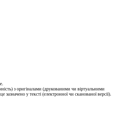
е.
ичність) з оригіналами (друкованими чи віртуальними
е зазначено у тексті (електронної чи сканованої версії).