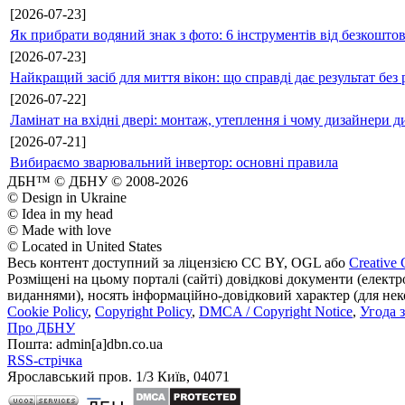
[2026-07-23]
Як прибрати водяний знак з фото: 6 інструментів від безкошто
[2026-07-23]
Найкращий засіб для миття вікон: що справді дає результат без 
[2026-07-22]
Ламінат на вхідні двері: монтаж, утеплення і чому дизайнери д
[2026-07-21]
Вибираємо зварювальний інвертор: основні правила
ДБН™ © ДБНУ © 2008-2026
© Design in Ukraine
© Idea in my head
© Made with love
© Located in United States
Весь контент доступний за ліцензією CC BY, OGL або
Creative 
Розміщені на цьому порталі (сайті) довідкові документи (елект
виданнями), носять інформаційно-довідковий характер (для неком
Cookie Policy
,
Copyright Policy
,
DMCA / Copyright Notice
,
Угода 
Про ДБНУ
Пошта: admin[а]dbn.co.ua
RSS-стрічка
Ярославський пров. 1/3 Київ, 04071