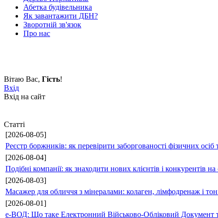
Абетка будівельника
Як завантажити ДБН?
Зворотній зв'язок
Про нас
Вітаю Вас
,
Гість
!
Вхід
Вхід на сайт
Статті
[2026-08-05]
Реєстр боржників: як перевірити заборгованості фізичних осіб 
[2026-08-04]
Подібні компанії: як знаходити нових клієнтів і конкурентів н
[2026-08-03]
Масажер для обличчя з мінералами: колаген, лімфодренаж і то
[2026-08-01]
е-ВОД: Що таке Електронний Військово-Обліковий Документ т