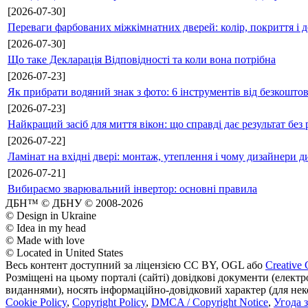
[2026-07-30]
Переваги фарбованих міжкімнатних дверей: колір, покриття і д
[2026-07-30]
Що таке Декларація Відповідності та коли вона потрібна
[2026-07-23]
Як прибрати водяний знак з фото: 6 інструментів від безкошто
[2026-07-23]
Найкращий засіб для миття вікон: що справді дає результат без 
[2026-07-22]
Ламінат на вхідні двері: монтаж, утеплення і чому дизайнери д
[2026-07-21]
Вибираємо зварювальний інвертор: основні правила
ДБН™ © ДБНУ © 2008-2026
© Design in Ukraine
© Idea in my head
© Made with love
© Located in United States
Весь контент доступний за ліцензією CC BY, OGL або
Creative 
Розміщені на цьому порталі (сайті) довідкові документи (елект
виданнями), носять інформаційно-довідковий характер (для неком
Cookie Policy
,
Copyright Policy
,
DMCA / Copyright Notice
,
Угода 