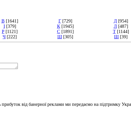
В
[1641]
Г
[729]
Д
[954]
І
[379]
К
[1945]
Л
[487]
Р
[1121]
С
[1891]
Т
[1144]
Ч
[222]
Ш
[305]
Щ
[39]
ь прибуток від банерної реклами ми передаємо на підтримку Укра