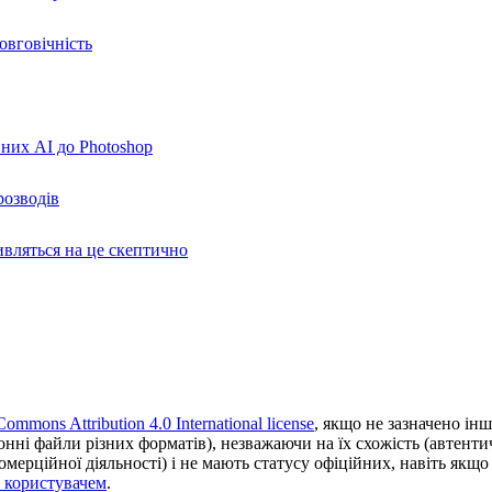
овговічність
вних AI до Photoshop
розводів
ивляться на це скептично
Commons Attribution 4.0 International license
, якщо не зазначено інш
ронні файли різних форматів), незважаючи на їх схожість (автент
ерційної діяльності) і не мають статусу офіційних, навіть якщо ц
з користувачем
.