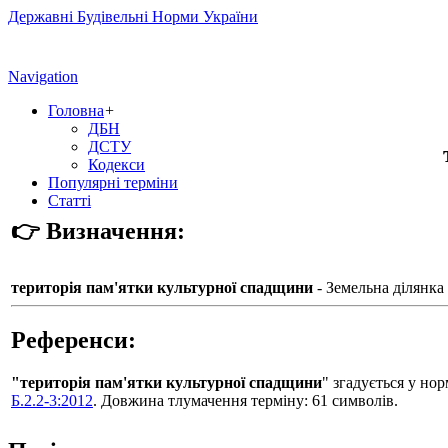
Державні Будівельні Норми України
Navigation
Головна
+
ДБН
ДСТУ
Кодекси
Популярні терміни
Статті
👉 Визначення:
територія пам'ятки культурної спадщини
- Земельна ділянка
Референси:
"територія пам'ятки культурної спадщини
" згадується у н
Б.2.2-3:2012
. Довжина тлумачення терміну: 61 символів.