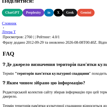
Поділитися:
ChatGPT
Perplexity
in
X
Grok
Gemini
Словник
›
Літера Т
Просмотров
:
2760
|
|
Рейтинг
:
4.0
/
1
Фразу додано 2012-09-29 та оновлено
2026-08-08T00:40Z
. Відп
FAQ
❔ Де джерело визначення територія пам'ятки кул
Термін
"територія пам'ятки культурної спадщини
" походит
❔ Яким чином зібрано цю інформацію?
Редакторський колектив сайту збирав інформацію про цей термін
джерело.
Термін територія пам'ятки культурної спадщини відноситься до