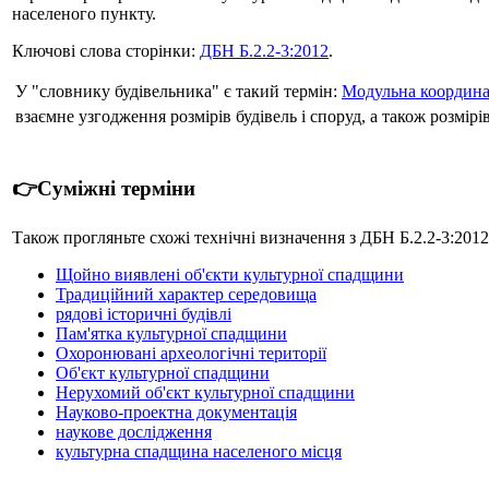
населеного пункту.
Ключові слова сторінки:
ДБН Б.2.2-3:2012
.
У "словнику будівельника" є такий термін:
Модульна координац
взаємне узгодження розмірів будівель і споруд, а також розмірі
👉Суміжні терміни
Також прогляньте схожі технічні визначення з ДБН Б.2.2-3:2012
Щойно виявлені об'єкти культурної спадщини
Традиційний характер середовища
рядові історичні будівлі
Пам'ятка культурної спадщини
Охоронювані археологічні території
Об'єкт культурної спадщини
Нерухомий об'єкт культурної спадщини
Науково-проектна документація
наукове дослідження
культурна спадщина населеного місця