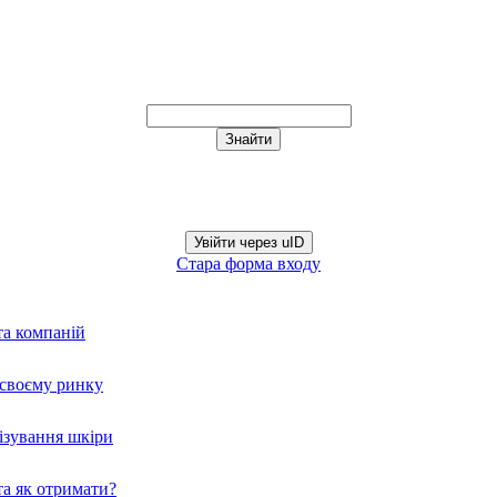
Увійти через uID
Стара форма входу
та компаній
а своєму ринку
нізування шкіри
а як отримати?