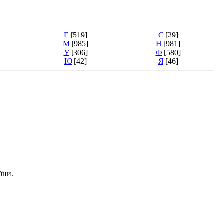
Е
[519]
Є
[29]
М
[985]
Н
[981]
У
[306]
Ф
[580]
Ю
[42]
Я
[46]
їни.