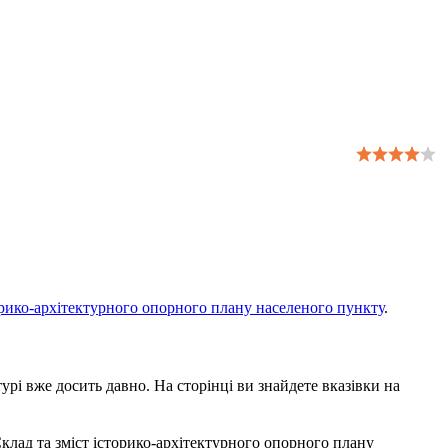
торико-архітектурного опорного плану населеного пункту
.
урі вже досить давно. На сторінці ви знайдете вказівки на
 Склад та зміст історико-архітектурного опорного плану