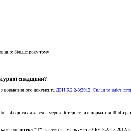
овідно: більше року тому.
ьтурної спадщини?
ь з нормативного документа
ДБН Б.2.2-3:2012. Склад та зміст іс
 з відкритих джерел в мережі інтернет та в нормативній літерат
 категорії
літера "Т"
, згадується у документі ДБН Б.2.2-3:2012.