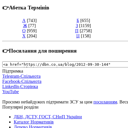
👉Абетка Термінів
А
[743]
Б
[655]
Ж
[77]
З
[1159]
О
[959]
П
[2758]
Х
[204]
Ц
[158]
👉Посилання для поширення
Підтримка
Telegram-Спільнота
Facebook-Спільнота
LinkedIn-Сторінка
YouTube
Просимо небайдужих підтримати ЗСУ за цим
посиланням
. Вес
Популярні розділи
ДБН, ДСТУ, ГОСТ, СНиП України
Каталог Нормативів
Дерево Нормативів