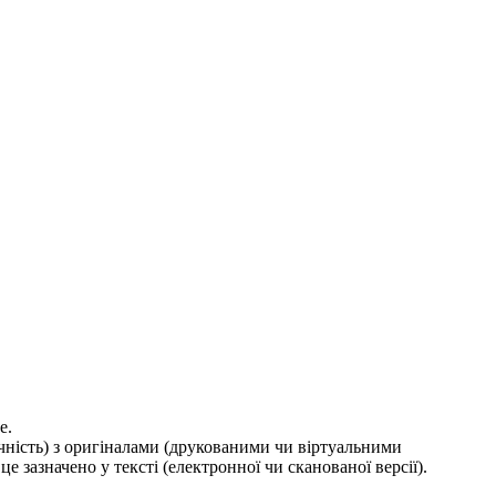
е.
ичність) з оригіналами (друкованими чи віртуальними
е зазначено у тексті (електронної чи сканованої версії).