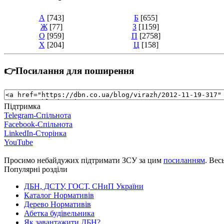
А
[743]
Б
[655]
Ж
[77]
З
[1159]
О
[959]
П
[2758]
Х
[204]
Ц
[158]
👉Посилання для поширення
Підтримка
Telegram-Спільнота
Facebook-Спільнота
LinkedIn-Сторінка
YouTube
Просимо небайдужих підтримати ЗСУ за цим
посиланням
. Вес
Популярні розділи
ДБН, ДСТУ, ГОСТ, СНиП України
Каталог Нормативів
Дерево Нормативів
Абетка будівельника
Як завантажити ДБН?