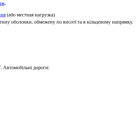
аж
.
ння
(або местная нагрузка)
стину оболонки, обмежену по висоті та в кільцевому напрямку.
7. Автомобільні дороги: