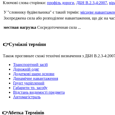
Ключові слова сторінки:
профіль дороги
,
ДБН В.2.3-4:2007
,
вір
У "словнику будівельника" є такий термін:
місцеве навантаже
Зосереджена сила або розподілене навантаження, що діє на ча
местная нагрузка
Сосредоточенная сила ...
👉Суміжні терміни
Також прогляньте схожі технічні визначення з ДБН В.2.3-4:200
Транспортний засіб
Дорожній одяг
Додаткові шари основи
Динамічне навантаження
Ґрунт укріплений
Габарити тр. засобу
Відстань видимості предмета
Автомагістраль
👉Абетка Термінів