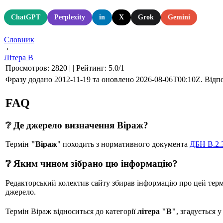
ChatGPT
Perplexity
in
X
Grok
Gemini
Словник
›
Літера В
Просмотров
:
2820
|
|
Рейтинг
:
5.0
/
1
Фразу додано 2012-11-19 та оновлено
2026-08-06T00:10Z
. Відп
FAQ
❔ Де джерело визначення Віраж?
Термін
"Віраж
" походить з нормативного документа
ДБН В.2.3
❔ Яким чином зібрано цю інформацію?
Редакторський колектив сайту збирав інформацію про цей термін
джерело.
Термін Віраж відноситься до категорії
літера "В"
, згадується 