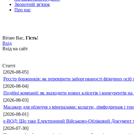
Зворотній зв'язок
Про нас
Вітаю Вас
,
Гість
!
Вхід
Вхід на сайт
Статті
[2026-08-05]
Реєстр боржників: як перевірити заборгованості фізичних осіб 
[2026-08-04]
Подібні компанії: як знаходити нових клієнтів і конкурентів н
[2026-08-03]
Масажер для обличчя з мінералами: колаген, лімфодренаж і то
[2026-08-01]
е-ВОД: Що таке Електронний Військово-Обліковий Документ т
[2026-07-30]