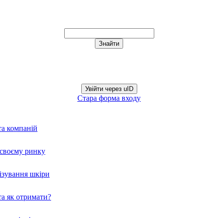
Увійти через uID
Стара форма входу
та компаній
а своєму ринку
нізування шкіри
а як отримати?