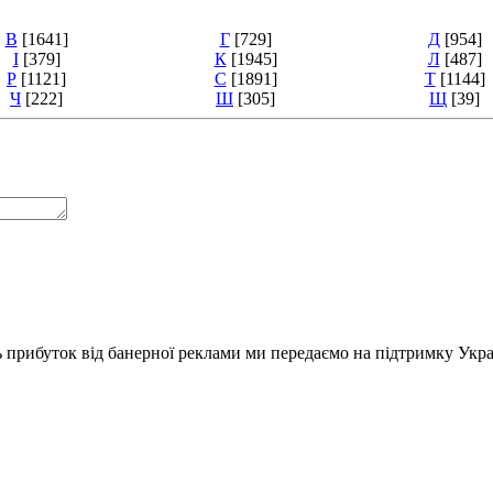
В
[1641]
Г
[729]
Д
[954]
І
[379]
К
[1945]
Л
[487]
Р
[1121]
С
[1891]
Т
[1144]
Ч
[222]
Ш
[305]
Щ
[39]
ь прибуток від банерної реклами ми передаємо на підтримку Укра