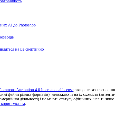
овговічність
вних AI до Photoshop
розводів
ивляться на це скептично
Commons Attribution 4.0 International license
, якщо не зазначено інш
ронні файли різних форматів), незважаючи на їх схожість (автент
ерційної діяльності) і не мають статусу офіційних, навіть якщо ц
з користувачем
.