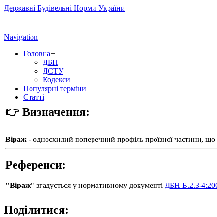
Державні Будівельні Норми України
Navigation
Головна
+
ДБН
ДСТУ
Кодекси
Популярні терміни
Статті
👉 Визначення:
Віраж
- односхилий поперечний профіль проїзної частини, що в
Референси:
"Віраж
" згадується у нормативному документі
ДБН В.2.3-4:20
Поділитися: