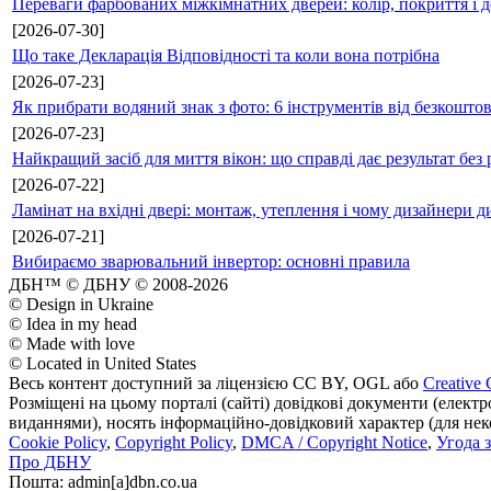
Переваги фарбованих міжкімнатних дверей: колір, покриття і д
[2026-07-30]
Що таке Декларація Відповідності та коли вона потрібна
[2026-07-23]
Як прибрати водяний знак з фото: 6 інструментів від безкошто
[2026-07-23]
Найкращий засіб для миття вікон: що справді дає результат без 
[2026-07-22]
Ламінат на вхідні двері: монтаж, утеплення і чому дизайнери д
[2026-07-21]
Вибираємо зварювальний інвертор: основні правила
ДБН™ © ДБНУ © 2008-2026
© Design in Ukraine
© Idea in my head
© Made with love
© Located in United States
Весь контент доступний за ліцензією CC BY, OGL або
Creative 
Розміщені на цьому порталі (сайті) довідкові документи (елект
виданнями), носять інформаційно-довідковий характер (для неком
Cookie Policy
,
Copyright Policy
,
DMCA / Copyright Notice
,
Угода 
Про ДБНУ
Пошта: admin[а]dbn.co.ua