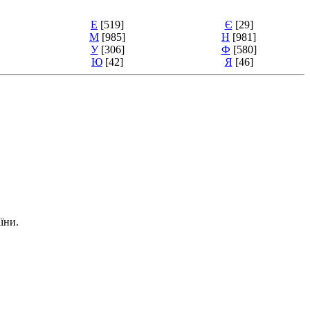
Е
[519]
Є
[29]
М
[985]
Н
[981]
У
[306]
Ф
[580]
Ю
[42]
Я
[46]
їни.