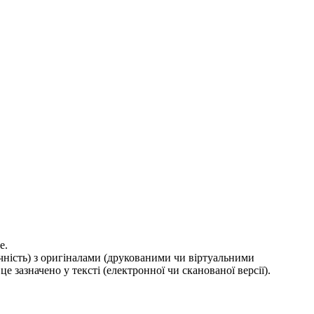
е.
ичність) з оригіналами (друкованими чи віртуальними
е зазначено у тексті (електронної чи сканованої версії).