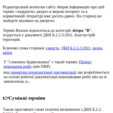
Редакторський колектив сайту збирав інформацію про цей
термін з відкритих джерел в мережі інтернет та в
нормативній літературі вже досить давно. На сторінці ви
знайдете вказівки на джерело.
Термін Вазони відноситься до категорії
літера "В"
,
згадується у документі ДБН Б.2.2-5:2011. Благоустрій
територій.
Ключові слова сторінки:
ємність
,
ДБН Б.2.2-5:2011
,
вазон
,
квіти
.
У "словнику будівельника" є такий термін:
Проект
виконання робіт
(або ПВР)
вид
проектно-технологічної документації
, що розроблюється
на основі робочої документації виконавцями робіт або на їх
замовлення, я...
👉Суміжні терміни
Також прогляньте схожі технічні визначення з ДБН Б.2.2-