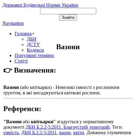
Державні Будівельні Норми України
Navigation
Головна
+
ДБН
ДСТУ
Вазони
Кодекси
Популярні терміни
Статті
👉 Визначення:
Вазони
(або
квіткарки
) - Невеликі ємності з рослинним
ґрунтом, в які висаджуються квіткові рослини.
Референси:
"Вазони
або
квіткарки
" згадується у нормативному
документі
ДБН Б.2.2-5:2011. Благоустрій територій
. Теги:
ємність
,
ДБН Б.2.2-5:2011
,
вазон
,
квіти
. Довжина тлумачення