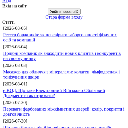
Вхід
Вхід на сайт
Увійти через uID
Стара форма входу
Статті
[2026-08-05]
Реєстр боржників: як перевірити заборгованості фізичних
осіб та компаній
[2026-08-04]
Подібні компанії: як знаходити нових клієнтів і конкурентів
на своєму ринку
[2026-08-03]
Масажер для обличчя з мінералами: колаген, лімфодренаж і
тонізування шкіри
[2026-08-01]
е-ВОД: Що таке Електронний Військово-Обліковий
Документ та як отримати?
[2026-07-30]
Переваги фарбованих міжкімнатних дверей: колір, покриття і
довговічність
[2026-07-30]
Що таке Декларація Відповідності та коли вона потрібна