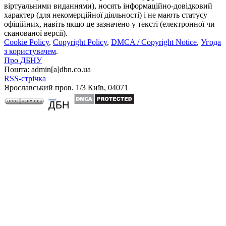
віртуальними виданнями), носять інформаційно-довідковий
характер (для некомерційної діяльності) і не мають статусу
офіційних, навіть якщо це зазначено у тексті (електронної чи
сканованої версії).
Cookie Policy
,
Copyright Policy
,
DMCA / Copyright Notice
,
Угода
з користувачем
.
Про ДБНУ
Пошта: admin[а]dbn.co.ua
RSS-стрічка
Ярославський пров. 1/3 Київ, 04071