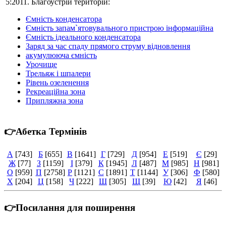
5:2011. Благоустрій територій:
Ємність конденсатора
Ємність запам`ятовувального пристрою інформаційна
Ємність ідеального конденсатора
Заряд за час спаду прямого струму відновлення
акумулююча ємність
Урочище
Трельяж і шпалери
Рівень озеленення
Рекреаційна зона
Припляжна зона
👉Абетка Термінів
А
[743]
Б
[655]
В
[1641]
Г
[729]
Д
[954]
Е
[519]
Є
[29]
Ж
[77]
З
[1159]
І
[379]
К
[1945]
Л
[487]
М
[985]
Н
[981]
О
[959]
П
[2758]
Р
[1121]
С
[1891]
Т
[1144]
У
[306]
Ф
[580]
Х
[204]
Ц
[158]
Ч
[222]
Ш
[305]
Щ
[39]
Ю
[42]
Я
[46]
👉Посилання для поширення