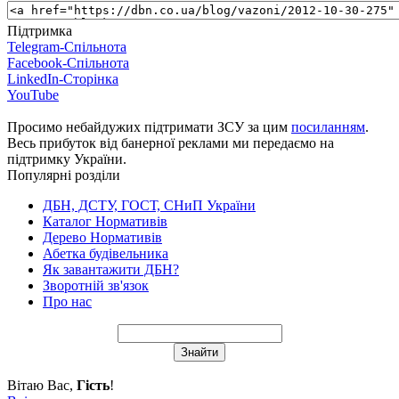
Підтримка
Telegram-Спільнота
Facebook-Спільнота
LinkedIn-Сторінка
YouTube
Просимо небайдужих підтримати ЗСУ за цим
посиланням
.
Весь прибуток від банерної реклами ми передаємо на
підтримку України.
Популярні розділи
ДБН, ДСТУ, ГОСТ, СНиП України
Каталог Нормативів
Дерево Нормативів
Абетка будівельника
Як завантажити ДБН?
Зворотній зв'язок
Про нас
Вітаю Вас
,
Гість
!