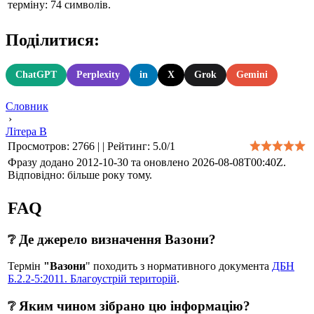
терміну: 74 символів.
Поділитися:
ChatGPT
Perplexity
in
X
Grok
Gemini
Словник
›
Літера В
Просмотров
:
2766
|
|
Рейтинг
:
5.0
/
1
Фразу додано 2012-10-30 та оновлено
2026-08-08T00:40Z
.
Відповідно: більше року тому.
FAQ
❔ Де джерело визначення Вазони?
Термін
"Вазони
" походить з нормативного документа
ДБН
Б.2.2-5:2011. Благоустрій територій
.
❔ Яким чином зібрано цю інформацію?