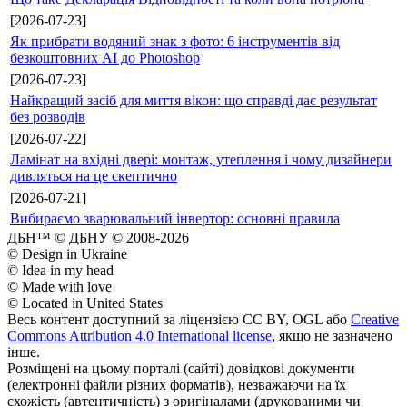
[2026-07-23]
Як прибрати водяний знак з фото: 6 інструментів від
безкоштовних AI до Photoshop
[2026-07-23]
Найкращий засіб для миття вікон: що справді дає результат
без розводів
[2026-07-22]
Ламінат на вхідні двері: монтаж, утеплення і чому дизайнери
дивляться на це скептично
[2026-07-21]
Вибираємо зварювальний інвертор: основні правила
ДБН™ © ДБНУ © 2008-2026
© Design in Ukraine
© Idea in my head
© Made with love
© Located in United States
Весь контент доступний за ліцензією CC BY, OGL або
Creative
Commons Attribution 4.0 International license
, якщо не зазначено
інше.
Розміщені на цьому порталі (сайті) довідкові документи
(електронні файли різних форматів), незважаючи на їх
схожість (автентичність) з оригіналами (друкованими чи