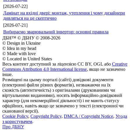
[2026-07-22]
Ламінат на вхідні двері: монтаж, утеплення і чому дизайнери
дивляться на це скептично
[2026-07-21]
Вибираємо зварювальний інвертор: основні правила
ДБН™ © ДБНУ © 2008-2026
© Design in Ukraine
© Idea in my head
© Made with love
© Located in United States
Весь контент доступний за ліцензією CC BY, OGL або
Creative
Commons Attribution 4.0 International license
, якщо не зазначено
інше.
Розміщені на цьому порталі (сайті) довідкові документи
(електронні файли різних форматів), незважаючи на їх
схожість (автентичність) з оригіналами (друкованими чи
віртуальними виданнями), носять інформаційно-довідковий
характер (для некомерційної діяльності) і не мають статусу
офіційних, навіть якщо це зазначено у тексті (електронної чи
сканованої версії).
Cookie Policy
,
Copyright Policy
,
DMCA / Copyright Notice
,
Угода
з користувачем
.
Про ДБНУ