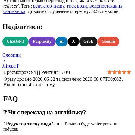
Англійською термін перекладається, як
'water pressure
reducer'
. Теги:
редуктор тиску
,
тиск води
,
водопостачання
,
сантехніка
. Довжина тлумачення терміну: 365 символів.
Поділитися:
ChatGPT
Perplexity
in
X
Grok
Gemini
Словник
›
Літера Р
Просмотров
:
94
|
|
Рейтинг
:
5.0
/
1
Фразу додано 2026-06-22 та оновлено
2026-08-07T00:60Z
.
Відповідно:
45 днів тому.
FAQ
❔ Чи є переклад на англійську?
"Редуктор тиску води
" англійською буде water pressure
reducer.