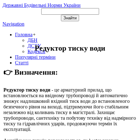
Державні Будівельні Норми України
Navigation
Головна
+
ДБН
ДСТУ
Редуктор тиску води
Кодекси
Популярні терміни
Статті
👉 Визначення:
Редуктор тиску води
- це арматурний прилад, що
встановлюється на ввідному трубопроводі й автоматично
знижує надлишковий вхідний тиск води до встановленого
безпечного рівня на виході, підтримуючи його стабільним
незалежно від коливань тиску в магістралі. Захищає
трубопроводи, сантехніку та побутову техніку від надмірного
тиску та гідравлічних ударів, продовжуючи термін їх
експлуатації.