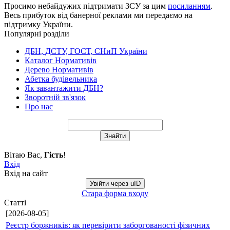
Просимо небайдужих підтримати ЗСУ за цим
посиланням
.
Весь прибуток від банерної реклами ми передаємо на
підтримку України.
Популярні розділи
ДБН, ДСТУ, ГОСТ, СНиП України
Каталог Нормативів
Дерево Нормативів
Абетка будівельника
Як завантажити ДБН?
Зворотній зв'язок
Про нас
Вітаю Вас
,
Гість
!
Вхід
Вхід на сайт
Увійти через uID
Стара форма входу
Статті
[2026-08-05]
Реєстр боржників: як перевірити заборгованості фізичних