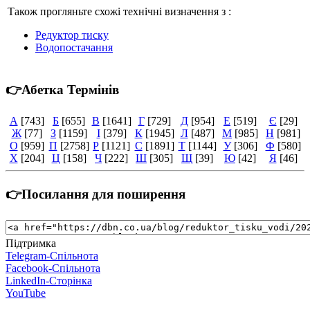
Також прогляньте схожі технічні визначення з :
Редуктор тиску
Водопостачання
👉Абетка Термінів
А
[743]
Б
[655]
В
[1641]
Г
[729]
Д
[954]
Е
[519]
Є
[29]
Ж
[77]
З
[1159]
І
[379]
К
[1945]
Л
[487]
М
[985]
Н
[981]
О
[959]
П
[2758]
Р
[1121]
С
[1891]
Т
[1144]
У
[306]
Ф
[580]
Х
[204]
Ц
[158]
Ч
[222]
Ш
[305]
Щ
[39]
Ю
[42]
Я
[46]
👉Посилання для поширення
Підтримка
Telegram-Спільнота
Facebook-Спільнота
LinkedIn-Сторінка
YouTube