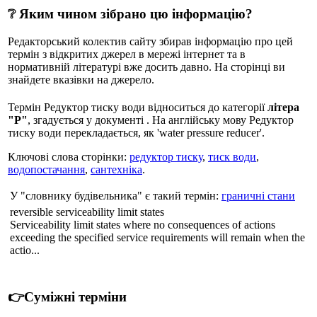
❔ Яким чином зібрано цю інформацію?
Редакторський колектив сайту збирав інформацію про цей
термін з відкритих джерел в мережі інтернет та в
нормативній літературі вже досить давно. На сторінці ви
знайдете вказівки на джерело.
Термін Редуктор тиску води відноситься до категорії
літера
"Р"
, згадується у документі . На англійську мову Редуктор
тиску води перекладається, як 'water pressure reducer'.
Ключові слова сторінки:
редуктор тиску
,
тиск води
,
водопостачання
,
сантехніка
.
У "словнику будівельника" є такий термін:
граничні стани
reversible serviceability limit states
Serviceability limit states where no consequences of actions
exceeding the specified service requirements will remain when the
actio...
👉Суміжні терміни