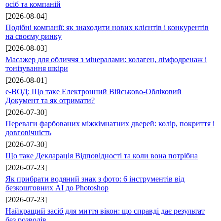
осіб та компаній
[2026-08-04]
Подібні компанії: як знаходити нових клієнтів і конкурентів
на своєму ринку
[2026-08-03]
Масажер для обличчя з мінералами: колаген, лімфодренаж і
тонізування шкіри
[2026-08-01]
е-ВОД: Що таке Електронний Військово-Обліковий
Документ та як отримати?
[2026-07-30]
Переваги фарбованих міжкімнатних дверей: колір, покриття і
довговічність
[2026-07-30]
Що таке Декларація Відповідності та коли вона потрібна
[2026-07-23]
Як прибрати водяний знак з фото: 6 інструментів від
безкоштовних AI до Photoshop
[2026-07-23]
Найкращий засіб для миття вікон: що справді дає результат
без розводів