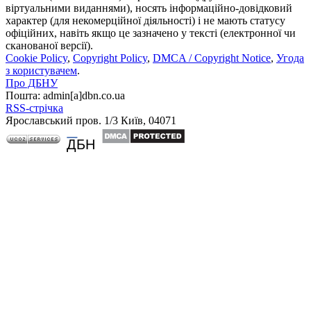
віртуальними виданнями), носять інформаційно-довідковий
характер (для некомерційної діяльності) і не мають статусу
офіційних, навіть якщо це зазначено у тексті (електронної чи
сканованої версії).
Cookie Policy
,
Copyright Policy
,
DMCA / Copyright Notice
,
Угода
з користувачем
.
Про ДБНУ
Пошта: admin[а]dbn.co.ua
RSS-стрічка
Ярославський пров. 1/3 Київ, 04071