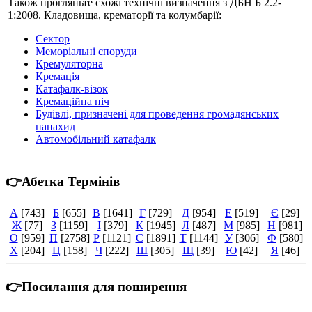
Також прогляньте схожі технічні визначення з ДБН Б 2.2-
1:2008. Кладовища, крематорії та колумбарії:
Сектор
Меморіальні споруди
Кремуляторна
Кремація
Катафалк-візок
Кремаційна піч
Будівлі, призначені для проведення громадянських
панахид
Автомобільний катафалк
👉Абетка Термінів
А
[743]
Б
[655]
В
[1641]
Г
[729]
Д
[954]
Е
[519]
Є
[29]
Ж
[77]
З
[1159]
І
[379]
К
[1945]
Л
[487]
М
[985]
Н
[981]
О
[959]
П
[2758]
Р
[1121]
С
[1891]
Т
[1144]
У
[306]
Ф
[580]
Х
[204]
Ц
[158]
Ч
[222]
Ш
[305]
Щ
[39]
Ю
[42]
Я
[46]
👉Посилання для поширення