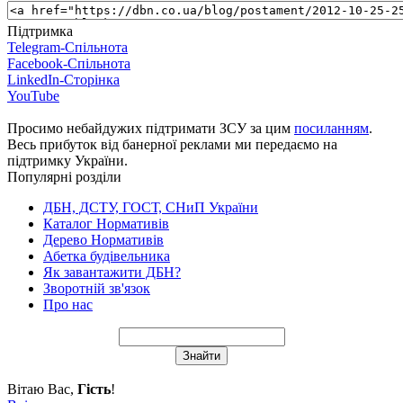
Підтримка
Telegram-Спільнота
Facebook-Спільнота
LinkedIn-Сторінка
YouTube
Просимо небайдужих підтримати ЗСУ за цим
посиланням
.
Весь прибуток від банерної реклами ми передаємо на
підтримку України.
Популярні розділи
ДБН, ДСТУ, ГОСТ, СНиП України
Каталог Нормативів
Дерево Нормативів
Абетка будівельника
Як завантажити ДБН?
Зворотній зв'язок
Про нас
Вітаю Вас
,
Гість
!