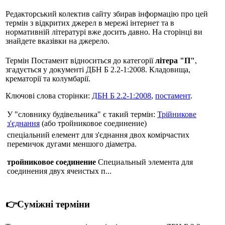
Редакторський колектив сайту збирав інформацію про цей
термін з відкритих джерел в мережі інтернет та в
нормативній літературі вже досить давно. На сторінці ви
знайдете вказівки на джерело.
Термін Постамент відноситься до категорії
літера "П"
,
згадується у документі ДБН Б 2.2-1:2008. Кладовища,
крематорії та колумбарії.
Ключові слова сторінки:
ДБН Б 2.2-1:2008
,
постамент
.
У "словнику будівельника" є такий термін:
Трійникове
з'єднання
(або тройниковое соединение)
спеціальний елемент для з'єднання двох комірчастих
перемичок дугами меншого діаметра.
тройниковое соединение
Специальный элемента для
соединения двух ячеистых п...
👉Суміжні терміни