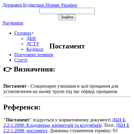
Державні Будівельні Норми України
Navigation
Головна
+
ДБН
ДСТУ
Постамент
Кодекси
Популярні терміни
Статті
👉 Визначення:
Постамент
- Стаціонарне узвишшя в залі прощання для
установлення на ньому труни під час обряду про­щання.
Референси:
"Постамент
" згадується у нормативному документі
ДБН Б
2.2-1:2008. Кладовища, крематорії та колумбарії
. Теги:
ДБН Б
2.2-1:2008
,
постамент
. Довжина тлумачення терміну: 93