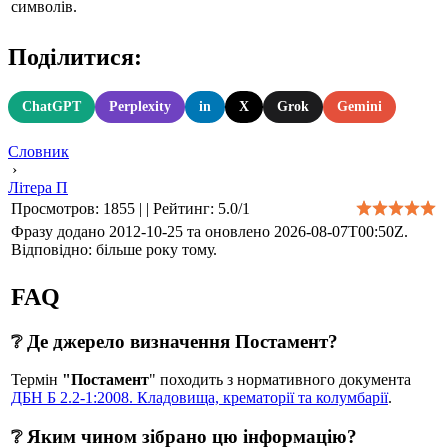
символів.
Поділитися:
ChatGPT
Perplexity
in
X
Grok
Gemini
Словник
›
Літера П
Просмотров
:
1855
|
|
Рейтинг
:
5.0
/
1
Фразу додано 2012-10-25 та оновлено
2026-08-07T00:50Z
.
Відповідно: більше року тому.
FAQ
❔ Де джерело визначення Постамент?
Термін
"Постамент
" походить з нормативного документа
ДБН Б 2.2-1:2008. Кладовища, крематорії та колумбарії
.
❔ Яким чином зібрано цю інформацію?