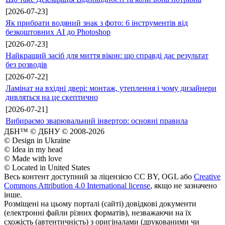
[2026-07-23]
Як прибрати водяний знак з фото: 6 інструментів від
безкоштовних AI до Photoshop
[2026-07-23]
Найкращий засіб для миття вікон: що справді дає результат
без розводів
[2026-07-22]
Ламінат на вхідні двері: монтаж, утеплення і чому дизайнери
дивляться на це скептично
[2026-07-21]
Вибираємо зварювальний інвертор: основні правила
ДБН™ © ДБНУ © 2008-2026
© Design in Ukraine
© Idea in my head
© Made with love
© Located in United States
Весь контент доступний за ліцензією CC BY, OGL або
Creative
Commons Attribution 4.0 International license
, якщо не зазначено
інше.
Розміщені на цьому порталі (сайті) довідкові документи
(електронні файли різних форматів), незважаючи на їх
схожість (автентичність) з оригіналами (друкованими чи