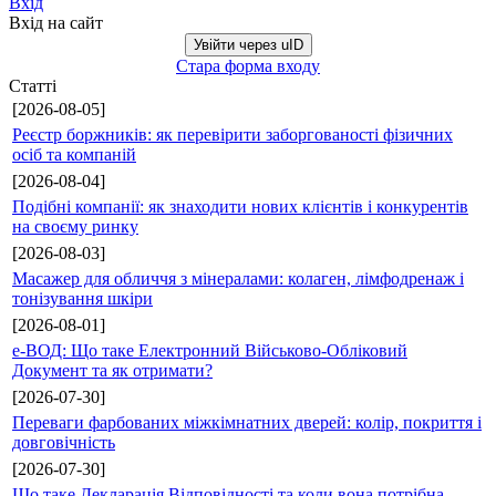
Вхід
Вхід на сайт
Увійти через uID
Стара форма входу
Статті
[2026-08-05]
Реєстр боржників: як перевірити заборгованості фізичних
осіб та компаній
[2026-08-04]
Подібні компанії: як знаходити нових клієнтів і конкурентів
на своєму ринку
[2026-08-03]
Масажер для обличчя з мінералами: колаген, лімфодренаж і
тонізування шкіри
[2026-08-01]
е-ВОД: Що таке Електронний Військово-Обліковий
Документ та як отримати?
[2026-07-30]
Переваги фарбованих міжкімнатних дверей: колір, покриття і
довговічність
[2026-07-30]
Що таке Декларація Відповідності та коли вона потрібна