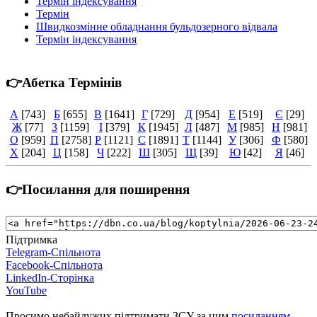
Термін індексування
Термін
Швидкозмінне обладнання бульдозерного відвала
Термін індексування
👉Абетка Термінів
А
[743]
Б
[655]
В
[1641]
Г
[729]
Д
[954]
Е
[519]
Є
[29]
Ж
[77]
З
[1159]
І
[379]
К
[1945]
Л
[487]
М
[985]
Н
[981]
О
[959]
П
[2758]
Р
[1121]
С
[1891]
Т
[1144]
У
[306]
Ф
[580]
Х
[204]
Ц
[158]
Ч
[222]
Ш
[305]
Щ
[39]
Ю
[42]
Я
[46]
👉Посилання для поширення
Підтримка
Telegram-Спільнота
Facebook-Спільнота
LinkedIn-Сторінка
YouTube
Просимо небайдужих підтримати ЗСУ за цим
посиланням
.