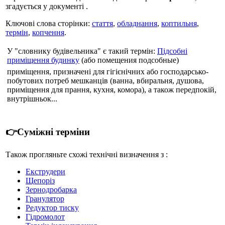
згадується у документі .
Ключові слова сторінки:
стаття
,
обладнання
,
коптильня
,
термін
,
копчення
.
У "словнику будівельника" є такий термін:
Підсобні
приміщення будинку
(або помещения подсобные)
приміщення, призначені для гігієнічних або господарсько-
побутових потреб мешканців (ванна, вбиральня, душова,
приміщення для прання, кухня, комора), а також передпокій,
внутрішньок...
👉Суміжні терміни
Також прогляньте схожі технічні визначення з :
Екструдери
Щепоріз
Зернодробарка
Гранулятор
Редуктор тиску
Гідромолот