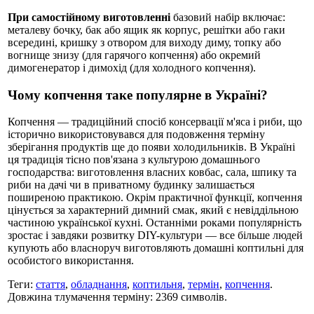
При самостійному виготовленні
базовий набір включає:
металеву бочку, бак або ящик як корпус, решітки або гаки
всередині, кришку з отвором для виходу диму, топку або
вогнище знизу (для гарячого копчення) або окремий
димогенератор і димохід (для холодного копчення).
Чому копчення таке популярне в Україні?
Копчення — традиційний спосіб консервації м'яса і риби, що
історично використовувався для подовження терміну
зберігання продуктів ще до появи холодильників. В Україні
ця традиція тісно пов'язана з культурою домашнього
господарства: виготовлення власних ковбас, сала, шпику та
риби на дачі чи в приватному будинку залишається
поширеною практикою. Окрім практичної функції, копчення
цінується за характерний димний смак, який є невіддільною
частиною української кухні. Останніми роками популярність
зростає і завдяки розвитку DIY-культури — все більше людей
купують або власноруч виготовляють домашні коптильні для
особистого використання.
Теги:
стаття
,
обладнання
,
коптильня
,
термін
,
копчення
.
Довжина тлумачення терміну: 2369 символів.