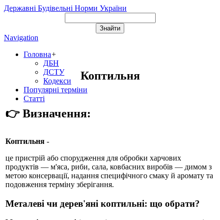
Державні Будівельні Норми України
Navigation
Головна
+
ДБН
ДСТУ
Коптильня
Кодекси
Популярні терміни
Статті
👉 Визначення:
Коптильня
-
це пристрій або спорудження для обробки харчових
продуктів — м'яса, риби, сала, ковбасних виробів — димом з
метою консервації, надання специфічного смаку й аромату та
подовження терміну зберігання.
Металеві чи дерев'яні коптильні: що обрати?