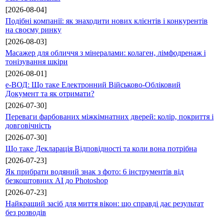
[2026-08-04]
Подібні компанії: як знаходити нових клієнтів і конкурентів
на своєму ринку
[2026-08-03]
Масажер для обличчя з мінералами: колаген, лімфодренаж і
тонізування шкіри
[2026-08-01]
е-ВОД: Що таке Електронний Військово-Обліковий
Документ та як отримати?
[2026-07-30]
Переваги фарбованих міжкімнатних дверей: колір, покриття і
довговічність
[2026-07-30]
Що таке Декларація Відповідності та коли вона потрібна
[2026-07-23]
Як прибрати водяний знак з фото: 6 інструментів від
безкоштовних AI до Photoshop
[2026-07-23]
Найкращий засіб для миття вікон: що справді дає результат
без розводів