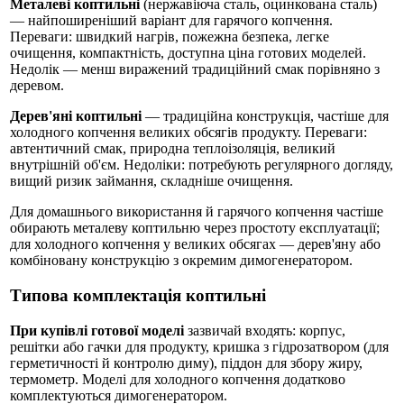
Металеві коптильні
(нержавіюча сталь, оцинкована сталь)
— найпоширеніший варіант для гарячого копчення.
Переваги: швидкий нагрів, пожежна безпека, легке
очищення, компактність, доступна ціна готових моделей.
Недолік — менш виражений традиційний смак порівняно з
деревом.
Дерев'яні коптильні
— традиційна конструкція, частіше для
холодного копчення великих обсягів продукту. Переваги:
автентичний смак, природна теплоізоляція, великий
внутрішній об'єм. Недоліки: потребують регулярного догляду,
вищий ризик займання, складніше очищення.
Для домашнього використання й гарячого копчення частіше
обирають металеву коптильню через простоту експлуатації;
для холодного копчення у великих обсягах — дерев'яну або
комбіновану конструкцію з окремим димогенератором.
Типова комплектація коптильні
При купівлі готової моделі
зазвичай входять: корпус,
решітки або гачки для продукту, кришка з гідрозатвором (для
герметичності й контролю диму), піддон для збору жиру,
термометр. Моделі для холодного копчення додатково
комплектуються димогенератором.