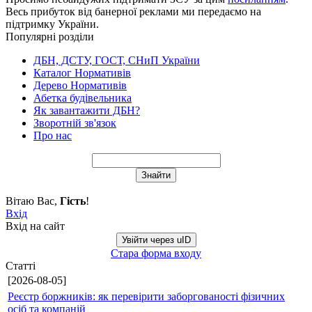
Весь прибуток від банерної реклами ми передаємо на
підтримку України.
Популярні розділи
ДБН, ДСТУ, ГОСТ, СНиП України
Каталог Нормативів
Дерево Нормативів
Абетка будівельника
Як завантажити ДБН?
Зворотній зв'язок
Про нас
Вітаю Вас
,
Гість
!
Вхід
Вхід на сайт
Увійти через uID
Стара форма входу
Статті
[2026-08-05]
Реєстр боржників: як перевірити заборгованості фізичних
осіб та компаній