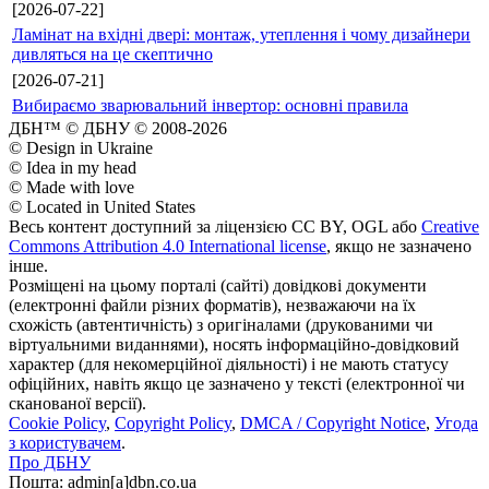
[2026-07-22]
Ламінат на вхідні двері: монтаж, утеплення і чому дизайнери
дивляться на це скептично
[2026-07-21]
Вибираємо зварювальний інвертор: основні правила
ДБН™ © ДБНУ © 2008-2026
© Design in Ukraine
© Idea in my head
© Made with love
© Located in United States
Весь контент доступний за ліцензією CC BY, OGL або
Creative
Commons Attribution 4.0 International license
, якщо не зазначено
інше.
Розміщені на цьому порталі (сайті) довідкові документи
(електронні файли різних форматів), незважаючи на їх
схожість (автентичність) з оригіналами (друкованими чи
віртуальними виданнями), носять інформаційно-довідковий
характер (для некомерційної діяльності) і не мають статусу
офіційних, навіть якщо це зазначено у тексті (електронної чи
сканованої версії).
Cookie Policy
,
Copyright Policy
,
DMCA / Copyright Notice
,
Угода
з користувачем
.
Про ДБНУ
Пошта: admin[а]dbn.co.ua