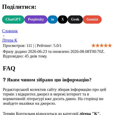
Поділитися:
ChatGPT
Perplexity
in
X
Grok
Gemini
Словник
›
Літера К
Просмотров
:
111
|
|
Рейтинг
:
5.0
/
1
Фразу додано 2026-06-23 та оновлено
2026-08-08T00:70Z
.
Відповідно:
45 днів тому.
FAQ
❔ Яким чином зібрано цю інформацію?
Редакторський колектив сайту збирав інформацію про цей
термін з відкритих джерел в мережі інтернет та в
нормативній літературі вже досить давно. На сторінці ви
знайдете вказівки на джерело.
Термін Коптильня відноситься до категорії
літера "К"
,