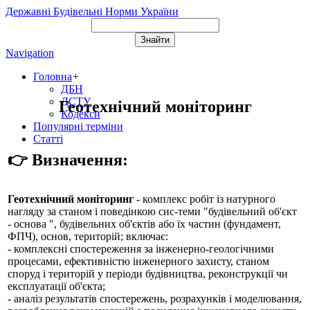
Державні Будівельні Норми України
Navigation
Головна
+
ДБН
ДСТУ
Геотехнічний моніторинг
Кодекси
Популярні терміни
Статті
👉 Визначення:
Геотехнічний моніторинг
- комплекс робіт із натурного
нагляду за станом і поведінкою сис-теми "будівельний об'єкт
- основа ", будівельних об'єктів або їх частин (фундамент,
ФПЧ), основ, територій; включає:
- комплексні спостереження за інженерно-геологічними
процесами, ефективністю інженерного захисту, станом
споруд і територій у періоди будівництва, реконструкції чи
експлуатації об'єкта;
- аналіз результатів спостережень, розрахунків і моделювання,