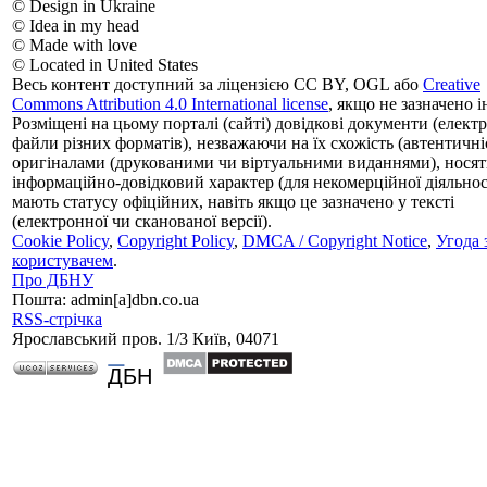
© Design in Ukraine
© Idea in my head
© Made with love
© Located in United States
Весь контент доступний за ліцензією CC BY, OGL або
Creative
Commons Attribution 4.0 International license
, якщо не зазначено і
Розміщені на цьому порталі (сайті) довідкові документи (елект
файли різних форматів), незважаючи на їх схожість (автентичніс
оригіналами (друкованими чи віртуальними виданнями), носят
інформаційно-довідковий характер (для некомерційної діяльност
мають статусу офіційних, навіть якщо це зазначено у тексті
(електронної чи сканованої версії).
Cookie Policy
,
Copyright Policy
,
DMCA / Copyright Notice
,
Угода 
користувачем
.
Про ДБНУ
Пошта: admin[а]dbn.co.ua
RSS-стрічка
Ярославський пров. 1/3 Київ, 04071