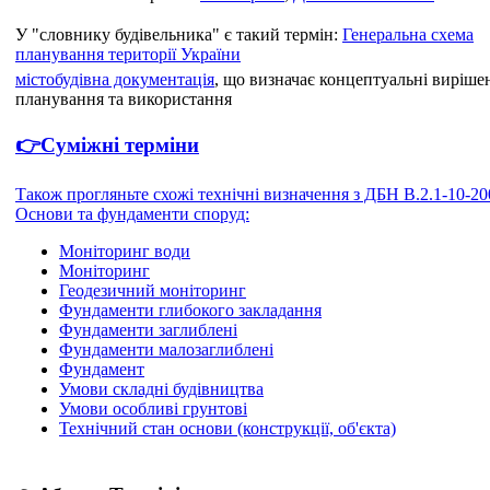
У "словнику будівельника" є такий термін:
Генеральна схема
планування території України
містобудівна документація
, що визначає концептуальні виріше
планування та використання
👉Суміжні терміни
Також прогляньте схожі технічні визначення з ДБН В.2.1-10-20
Основи та фундаменти споруд:
Моніторинг води
Моніторинг
Геодезичний моніторинг
Фундаменти глибокого закладання
Фундаменти заглиблені
Фундаменти малозаглиблені
Фундамент
Умови складні будівництва
Умови особливі грунтові
Технічний стан основи (конструкції, об'єкта)