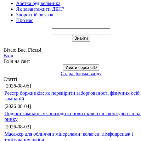
Абетка будівельника
Як завантажити ДБН?
Зворотній зв'язок
Про нас
Вітаю Вас
,
Гість
!
Вхід
Вхід на сайт
Увійти через uID
Стара форма входу
Статті
[2026-08-05]
Реєстр боржників: як перевірити заборгованості фізичних осіб 
компаній
[2026-08-04]
Подібні компанії: як знаходити нових клієнтів і конкурентів н
ринку
[2026-08-03]
Масажер для обличчя з мінералами: колаген, лімфодренаж і
тонізування шкіри