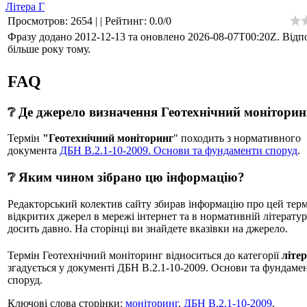
Літера Г
Просмотров
:
2654
|
|
Рейтинг
:
0.0
/
0
Фразу додано 2012-12-13 та оновлено
2026-08-07T00:20Z
. Відп
більше року тому.
FAQ
❔ Де джерело визначення Геотехнічний моніторин
Термін
"Геотехнічний моніторинг
" походить з нормативного
документа
ДБН В.2.1-10-2009. Основи та фундаменти споруд
.
❔ Яким чином зібрано цю інформацію?
Редакторський колектив сайту збирав інформацію про цей терм
відкритих джерел в мережі інтернет та в нормативній літератур
досить давно. На сторінці ви знайдете вказівки на джерело.
Термін Геотехнічний моніторинг відноситься до категорії
літе
згадується у документі ДБН В.2.1-10-2009. Основи та фундаме
споруд.
Ключові слова сторінки:
моніторинг
,
ДБН В.2.1-10-2009
.