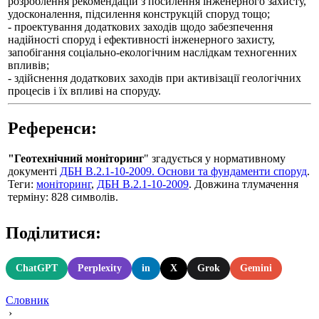
розроблення рекомендацій з посилення інженерного захисту,
удосконалення, підсилення конструкцій споруд тощо;
- проектування додаткових заходів щодо забезпечення
надійності споруд і ефективності інженерного захисту,
запобігання соціально-екологічним наслідкам техногенних
впливів;
- здійснення додаткових заходів при активізації геологічних
процесів і їх впливі на споруду.
Референси:
"Геотехнічний моніторинг
" згадується у нормативному
документі
ДБН В.2.1-10-2009. Основи та фундаменти споруд
.
Теги:
моніторинг
,
ДБН В.2.1-10-2009
. Довжина тлумачення
терміну: 828 символів.
Поділитися:
ChatGPT
Perplexity
in
X
Grok
Gemini
Словник
›