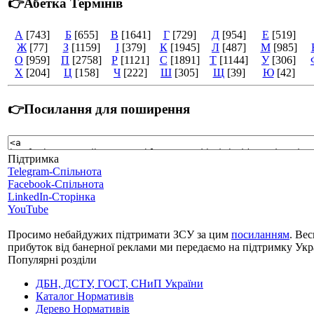
👉Абетка Термінів
А
[743]
Б
[655]
В
[1641]
Г
[729]
Д
[954]
Е
[519]
Ж
[77]
З
[1159]
І
[379]
К
[1945]
Л
[487]
М
[985]
О
[959]
П
[2758]
Р
[1121]
С
[1891]
Т
[1144]
У
[306]
Х
[204]
Ц
[158]
Ч
[222]
Ш
[305]
Щ
[39]
Ю
[42]
👉Посилання для поширення
Підтримка
Telegram-Спільнота
Facebook-Спільнота
LinkedIn-Сторінка
YouTube
Просимо небайдужих підтримати ЗСУ за цим
посиланням
. Вес
прибуток від банерної реклами ми передаємо на підтримку Укр
Популярні розділи
ДБН, ДСТУ, ГОСТ, СНиП України
Каталог Нормативів
Дерево Нормативів