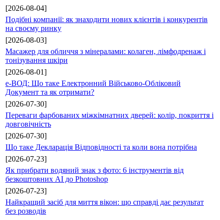
[2026-08-04]
Подібні компанії: як знаходити нових клієнтів і конкурентів
на своєму ринку
[2026-08-03]
Масажер для обличчя з мінералами: колаген, лімфодренаж і
тонізування шкіри
[2026-08-01]
е-ВОД: Що таке Електронний Військово-Обліковий
Документ та як отримати?
[2026-07-30]
Переваги фарбованих міжкімнатних дверей: колір, покриття і
довговічність
[2026-07-30]
Що таке Декларація Відповідності та коли вона потрібна
[2026-07-23]
Як прибрати водяний знак з фото: 6 інструментів від
безкоштовних AI до Photoshop
[2026-07-23]
Найкращий засіб для миття вікон: що справді дає результат
без розводів