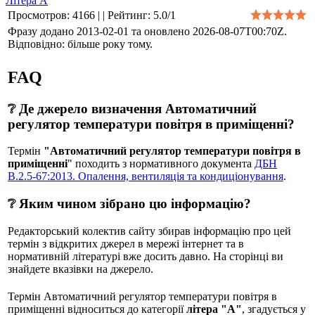
Літера А
Просмотров
:
4166
|
|
Рейтинг
:
5.0
/
1
Фразу додано 2013-02-01 та оновлено
2026-08-07T00:70Z
.
Відповідно: більше року тому.
FAQ
❔ Де джерело визначення Автоматичний
регулятор температури повітря в приміщенні?
Термін
"Автоматичний регулятор температури повітря в
приміщенні
" походить з нормативного документа
ДБН
В.2.5-67:2013. Опалення, вентиляція та кондиціонування
.
❔ Яким чином зібрано цю інформацію?
Редакторський колектив сайту збирав інформацію про цей
термін з відкритих джерел в мережі інтернет та в
нормативній літературі вже досить давно. На сторінці ви
знайдете вказівки на джерело.
Термін Автоматичний регулятор температури повітря в
приміщенні відноситься до категорії
літера "А"
, згадується у