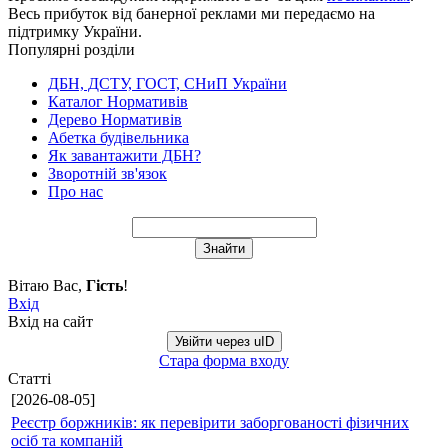
Весь прибуток від банерної реклами ми передаємо на
підтримку України.
Популярні розділи
ДБН, ДСТУ, ГОСТ, СНиП України
Каталог Нормативів
Дерево Нормативів
Абетка будівельника
Як завантажити ДБН?
Зворотній зв'язок
Про нас
Вітаю Вас
,
Гість
!
Вхід
Вхід на сайт
Увійти через uID
Стара форма входу
Статті
[2026-08-05]
Реєстр боржників: як перевірити заборгованості фізичних
осіб та компаній