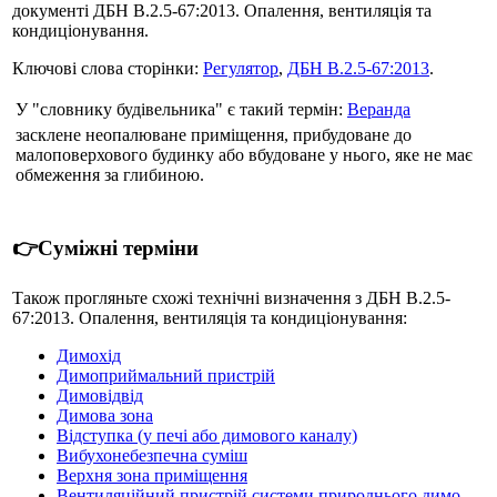
документі ДБН В.2.5-67:2013. Опалення, вентиляція та
кондиціонування.
Ключові слова сторінки:
Регулятор
,
ДБН В.2.5-67:2013
.
У "словнику будівельника" є такий термін:
Веранда
засклене неопалюване приміщення, прибудоване до
малоповерхового будинку або вбудоване у нього, яке не має
обмеження за глибиною.
👉Суміжні терміни
Також прогляньте схожі технічні визначення з ДБН В.2.5-
67:2013. Опалення, вентиляція та кондиціонування:
Димохід
Димоприймальний пристрій
Димовідвід
Димова зона
Відступка (у печі або димового каналу)
Вибухонебезпечна суміш
Верхня зона приміщення
Вентиляційний пристрій системи природнього димо-