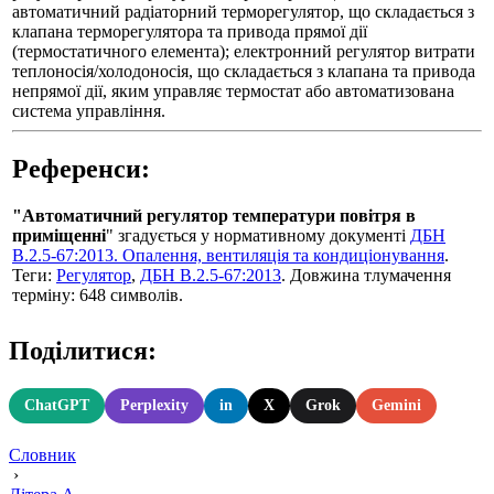
автоматичний радіаторний терморегулятор, що складається з
клапана терморегулятора та привода прямої дії
(термостатичного елемента); електронний регулятор витрати
теплоносія/холодоносія, що складається з клапана та привода
непрямої дії, яким управляє термостат або автоматизована
система управління.
Референси:
"Автоматичний регулятор температури повітря в
приміщенні
" згадується у нормативному документі
ДБН
В.2.5-67:2013. Опалення, вентиляція та кондиціонування
.
Теги:
Регулятор
,
ДБН В.2.5-67:2013
. Довжина тлумачення
терміну: 648 символів.
Поділитися:
ChatGPT
Perplexity
in
X
Grok
Gemini
Словник
›