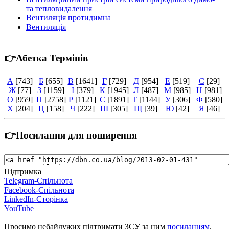
та тепловидалення
Вентиляція протидимна
Вентиляція
👉Абетка Термінів
А
[743]
Б
[655]
В
[1641]
Г
[729]
Д
[954]
Е
[519]
Є
[29]
Ж
[77]
З
[1159]
І
[379]
К
[1945]
Л
[487]
М
[985]
Н
[981]
О
[959]
П
[2758]
Р
[1121]
С
[1891]
Т
[1144]
У
[306]
Ф
[580]
Х
[204]
Ц
[158]
Ч
[222]
Ш
[305]
Щ
[39]
Ю
[42]
Я
[46]
👉Посилання для поширення
Підтримка
Telegram-Спільнота
Facebook-Спільнота
LinkedIn-Сторінка
YouTube
Просимо небайдужих підтримати ЗСУ за цим
посиланням
.