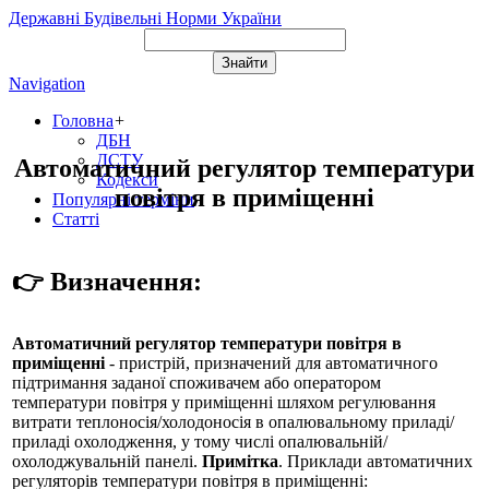
Державні Будівельні Норми України
Navigation
Головна
+
ДБН
ДСТУ
Автоматичний регулятор температури
Кодекси
повітря в приміщенні
Популярні терміни
Статті
👉 Визначення:
Автоматичний регулятор температури повітря в
приміщенні
- пристрій, призначений для автоматичного
підтримання заданої споживачем або оператором
температури повітря у приміщенні шляхом регулювання
витрати теплоносія/холодоносія в опалювальному приладі/
приладі охолодження, у тому числі опалювальній/
охолоджувальній панелі.
Примітка
. Приклади автоматичних
регуляторів температури повітря в приміщенні: