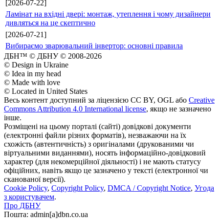
[2026-07-22]
Ламінат на вхідні двері: монтаж, утеплення і чому дизайнери
дивляться на це скептично
[2026-07-21]
Вибираємо зварювальний інвертор: основні правила
ДБН™ © ДБНУ © 2008-2026
© Design in Ukraine
© Idea in my head
© Made with love
© Located in United States
Весь контент доступний за ліцензією CC BY, OGL або
Creative
Commons Attribution 4.0 International license
, якщо не зазначено
інше.
Розміщені на цьому порталі (сайті) довідкові документи
(електронні файли різних форматів), незважаючи на їх
схожість (автентичність) з оригіналами (друкованими чи
віртуальними виданнями), носять інформаційно-довідковий
характер (для некомерційної діяльності) і не мають статусу
офіційних, навіть якщо це зазначено у тексті (електронної чи
сканованої версії).
Cookie Policy
,
Copyright Policy
,
DMCA / Copyright Notice
,
Угода
з користувачем
.
Про ДБНУ
Пошта: admin[а]dbn.co.ua