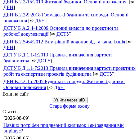
ДБН В.2.2-15:2019 Житлові будинки. Основні положення.
[➪
ДБН
]
ДБН В.2.2-9:2018 Громадські будинки та споруди. Основні
положення
[➪
ДБН
]
ДСТУ Б А.2.4-4:2009 Основні вимоги до проектної та
робочої документації
[➪
ДСТУ
]
ДБН В.2.5-64:2012 Внутрішній водопровід та каналізація
[➪
ДБН
]
ДСТУ Б Д.1.1-1:2013 Правила визначення вартості
будівництва
[➪
ДСТУ
]
ДСТУ Б Д.1.1-7:2013 Правила визначення вартості проектних
робіт та експертизи проектів будівництва
[➪
ДСТУ
]
ДБН В.2.2-15-2005 Будинки і споруди. Житлові будинки.
Основні положення
[➪
ДБН
]
Вхід на сайт
Увійти через uID
Стара форма входу
Статті
[2026-08-09]
Навіщо потрібен придверний килимок і які завдання він
вирішує?
[2026-08-05]