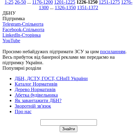
1-25
26-50
...
1176-1200
1201-1225
1226-1250
1251-1275
1276-
1300
...
1326-1350
1351-1372
ДБНУ
Підтримка
Telegram-Спільнота
Facebook-Спільнота
LinkedIn-Сторінка
YouTube
Просимо небайдужих підтримати ЗСУ за цим
посиланням
.
Весь прибуток від банерної реклами ми передаємо на
підтримку України.
Популярні розділи
ДБН, ДСТУ, ГОСТ, СНиП України
Каталог Нормативів
Дерево Нормативів
Абетка будівельника
Як завантажити ДБН?
Зворотній зв'язок
Про нас