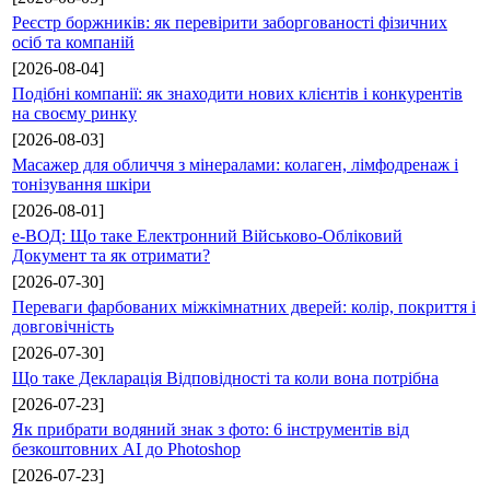
Реєстр боржників: як перевірити заборгованості фізичних
осіб та компаній
[2026-08-04]
Подібні компанії: як знаходити нових клієнтів і конкурентів
на своєму ринку
[2026-08-03]
Масажер для обличчя з мінералами: колаген, лімфодренаж і
тонізування шкіри
[2026-08-01]
е-ВОД: Що таке Електронний Військово-Обліковий
Документ та як отримати?
[2026-07-30]
Переваги фарбованих міжкімнатних дверей: колір, покриття і
довговічність
[2026-07-30]
Що таке Декларація Відповідності та коли вона потрібна
[2026-07-23]
Як прибрати водяний знак з фото: 6 інструментів від
безкоштовних AI до Photoshop
[2026-07-23]