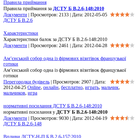
Правила приймання
Правила приймання за
ДСТУ Б В.2.6-148:2010
Документи
|
Просмотров:
2133
|
Дата:
2012-05-05
ДСТУ Б В.2.6
Характеристики
Характеристики балок за ДСТУ Б В.2.6-148:2010
Документи
|
Просмотров:
2461
|
Дата:
2012-04-28
Ам’єнський собор одна із фірмових візитівок французької
готики
Ам’єнський собор одна із фірмових візитівок французької
готики
Перегородки будівель
|
Просмотров:
2907
|
Дата:
2012-04-25
Online
,
онлайн
,
бесплатно
,
играть
,
мальчик
,
мальчиков
,
игра
нормативні посилання ДСТУ Б В.2.6-148:2010
нормативні посилання у
ДСТУ Б В.2.6-148:2010
Документи
|
Просмотров:
9030
|
Дата:
2012-04-19
ДСТУ Б В.2.6-148
Впливи ДСТУ-Н-П Б В.2.6-157:2010