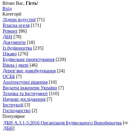
Вітаю Вас
,
Гість
!
Вхід
Категорії
Лідери індустрії
[71]
Власна оселя
[171]
Ремонт
[86]
ДБН
[78]
Документи
[18]
Із будівництва
[235]
Цікаво
[276]
Будівельне проектування
[229]
Вікна і двері
[46]
Дерев’яне домобудування
[24]
ОСББ
[7]
Архітектурні рішення
[10]
Видатні інженери України
[7]
Техніка та Інструмент
[110]
Наукові дослідження
[7]
Інструкції
[3]
Господарство
[2]
Популярне
ДБН А.3.1-5:2016 Організація Будівельного Виробництва
[➪
ДБН
]