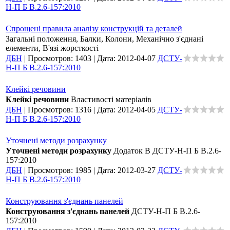
Н-П Б В.2.6-157:2010
Спрощені правила аналізу конструкцій та деталей
Загальні положення, Балки, Колони, Механічно з'єднані
елементи, В'язі жорсткості
ДБН
|
Просмотров:
1403
|
Дата:
2012-04-07
ДСТУ-
Н-П Б В.2.6-157:2010
Клейкі речовини
Клейкі речовини
Властивості матеріалів
ДБН
|
Просмотров:
1316
|
Дата:
2012-04-05
ДСТУ-
Н-П Б В.2.6-157:2010
Уточнені методи розрахунку
Уточнені методи розрахунку
Додаток В ДСТУ-Н-П Б В.2.6-
157:2010
ДБН
|
Просмотров:
1985
|
Дата:
2012-03-27
ДСТУ-
Н-П Б В.2.6-157:2010
Конструювання з'єднань панелей
Конструювання з'єднань панелей
ДСТУ-Н-П Б В.2.6-
157:2010