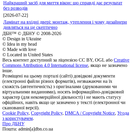
Найкращий засіб для миття вікон: що справді дає результат
без розводів
[2026-07-22]
Ламінат на вхідні двері: монтаж, утеплення і чому дизайнери
дивляться на це скептично
ДБН™ © ДБНУ © 2008-2026
© Design in Ukraine
© Idea in my head
© Made with love
© Located in United States
Весь контент доступний за ліцензією CC BY, OGL або
Creative
Commons Attribution 4.0 International license
, якщо не зазначено
інше.
Розміщені на цьому порталі (сайті) довідкові документи
(електронні файли різних форматів), незважаючи на їх
схожість (автентичність) з оригіналами (друкованими чи
віртуальними виданнями), носять інформаційно-довідковий
характер (для некомерційної діяльності) і не мають статусу
офіційних, навіть якщо це зазначено у тексті (електронної чи
сканованої версії).
Cookie Policy
,
Copyright Policy
,
DMCA / Copyright Notice
,
Угода
з користувачем
.
Про ДБНУ
Пошта: admin[а]dbn.co.ua