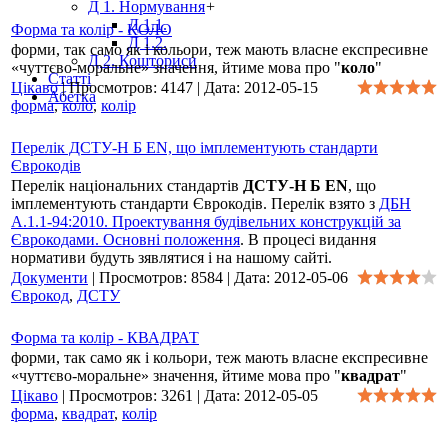
Д 1. Нормування
+
Д 1.1.
Форма та колір - КОЛО
Д 1.2.
форми, так само як і кольори, теж мають власне експресивне
Д 2. Кошториси
«чуттєво-моральне» значення, йтиме мова про "
коло
"
Статті
Цікаво
|
Просмотров:
4147
|
Дата:
2012-05-15
Абетка
форма
,
коло
,
колір
Перелік ДСТУ-Н Б EN, що імплементують стандарти
Єврокодів
Перелік національних стандартів
ДСТУ-Н Б EN
, що
імплементують стандарти Єврокодів. Перелік взято з
ДБН
А.1.1-94:2010. Проектування будівельних конструкцій за
Єврокодами. Основні положення
. В процесі видання
нормативи будуть зявлятися і на нашому сайті.
Документи
|
Просмотров:
8584
|
Дата:
2012-05-06
Єврокод
,
ДСТУ
Форма та колір - КВАДРАТ
форми, так само як і кольори, теж мають власне експресивне
«чуттєво-моральне» значення, йтиме мова про "
квадрат
"
Цікаво
|
Просмотров:
3261
|
Дата:
2012-05-05
форма
,
квадрат
,
колір