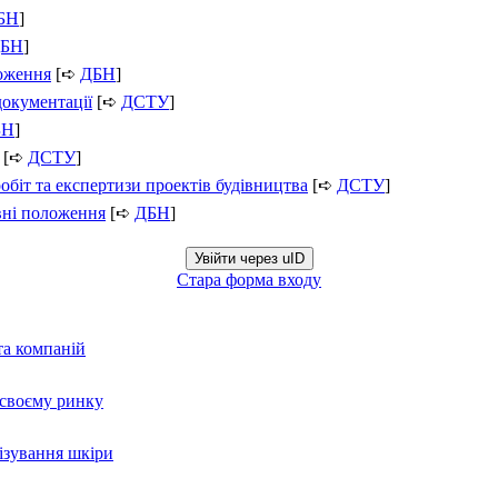
БН
]
БН
]
ложення
[➪
ДБН
]
документації
[➪
ДСТУ
]
БН
]
[➪
ДСТУ
]
обіт та експертизи проектів будівництва
[➪
ДСТУ
]
вні положення
[➪
ДБН
]
Увійти через uID
Стара форма входу
та компаній
а своєму ринку
нізування шкіри