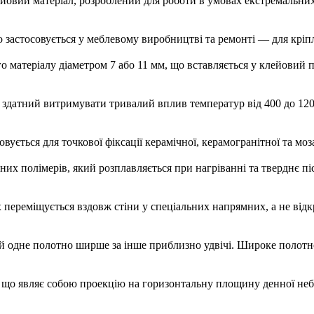
ейовий матеріал, розроблений для роботи в умовах екстремальних
о застосовується у меблевому виробництві та ремонті — для крі
о матеріалу діаметром 7 або 11 мм, що вставляється у клейовий п
 здатний витримувати тривалий вплив температур від 400 до 120
совується для точкової фіксації керамічної, керамогранітної та моз
них полімерів, який розплавляється при нагріванні та тверднє п
х переміщується вздовж стіни у спеціальних напрямних, а не від
кій одне полотно ширше за інше приблизно удвічі. Широке полотно
, що являє собою проекцію на горизонтальну площину денної небес