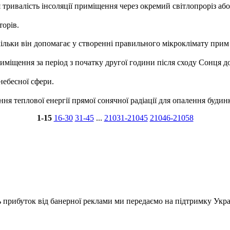
я тривалість інсоляції приміщення через окремий світлопроріз або
торів.
кільки він допомагає у створенні правильного мікроклімату при
иміщення за період з початку другої години після сходу Сонця д
небесної сфери.
ання теплової енергії прямої сонячної радіації для опалення бу­д
1-15
16-30
31-45
...
21031-21045
21046-21058
ь прибуток від банерної реклами ми передаємо на підтримку Укра