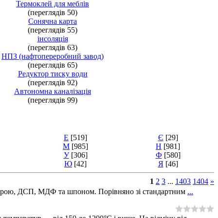
Термоклей для меблів
(переглядів 50)
Сонячна карта
(переглядів 55)
інсоляція
(переглядів 63)
НПЗ (нафтопереробний завод)
(переглядів 65)
Редуктор тиску води
(переглядів 92)
Автономна каналізація
(переглядів 99)
Е
[519]
Є
[29]
М
[985]
Н
[981]
У
[306]
Ф
[580]
Ю
[42]
Я
[46]
1
2
3
...
1403
1404
»
анерою, ДСП, МДФ та шпоном. Порівняно зі стандартним
...