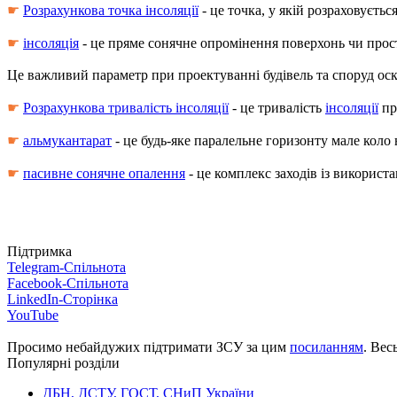
☛
Розрахункова точка інсоляції
- це точка, у якій розраховуєтьс
☛
інсоляція
- це пряме сонячне опромінення поверхонь чи прос
Це важливий параметр при проектуванні будівель та споруд ос
☛
Розрахункова тривалість інсоляції
- це тривалість
інсоляції
пр
☛
альмукантарат
- це будь-яке паралельне горизонту мале коло 
☛
пасивне сонячне опалення
- це комплекс заходів із використ
Підтримка
Telegram-Спільнота
Facebook-Спільнота
LinkedIn-Сторінка
YouTube
Просимо небайдужих підтримати ЗСУ за цим
посиланням
. Вес
Популярні розділи
ДБН, ДСТУ, ГОСТ, СНиП України