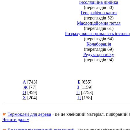
інсоляційна лінійка
(переглядів 50)
Географічна карта
(переглядів 52)
Маслопідйомна петля
(переглядів 61)
Розрахункова тривалість інсоляц
(переглядів 64)
Колаборація
(переглядів 69)
Редуктор тиску
(переглядів 94)
А
[743]
Б
[655]
Ж
[77]
З
[1159]
О
[959]
П
[2758]
Х
[204]
Ц
[158]
☛
Термоклей для дерева
- це це клейовий матеріал, підібрани
Читати далі »