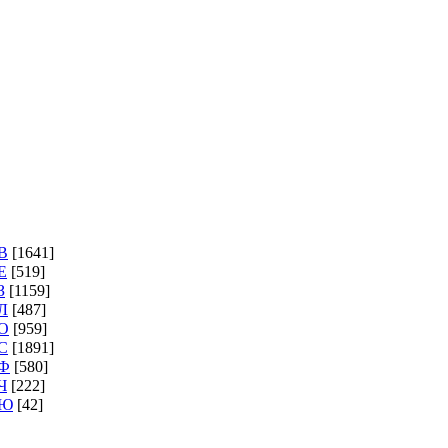
В
[1641]
Е
[519]
З
[1159]
Л
[487]
О
[959]
С
[1891]
Ф
[580]
Ч
[222]
Ю
[42]