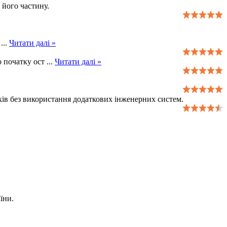
 його частину.
м
...
Читати далі »
о початку ост
...
Читати далі »
инків без використання додаткових інженерних систем.
їни.