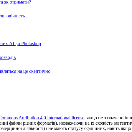
а як отримати?
овговічність
вних AI до Photoshop
розводів
ивляться на це скептично
Commons Attribution 4.0 International license
, якщо не зазначено інш
ронні файли різних форматів), незважаючи на їх схожість (автент
ерційної діяльності) і не мають статусу офіційних, навіть якщо ц