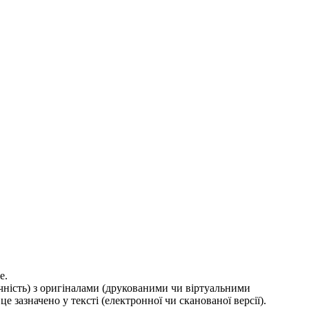
е.
ичність) з оригіналами (друкованими чи віртуальними
е зазначено у тексті (електронної чи сканованої версії).