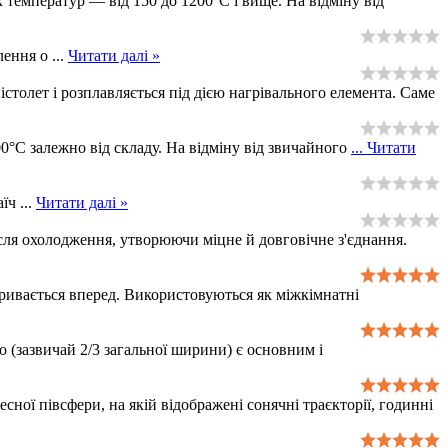
 температур — від 150 до 1200°C і вище. На відміну від
плення о
...
Читати далі »
істолет і розплавляється під дією нагрівального елемента. Саме
0°C залежно від складу. На відміну від звичайного
...
Читати
аїч
...
Читати далі »
ісля охолодження, утворюючи міцне й довговічне з'єднання.
кривається вперед. Використовуються як міжкімнатні
 (зазвичай 2/3 загальної ширини) є основним і
ної півсфери, на якій відображені сонячні траєкторії, годинні