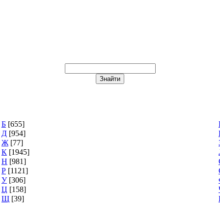
Б
[655]
Д
[954]
Ж
[77]
К
[1945]
Н
[981]
Р
[1121]
У
[306]
Ц
[158]
Щ
[39]