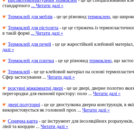
☛
Високотемпературний термоклей
- це це спеціалізований кл
стандартного
...
Читати далі »
☛
Термоклей для меблів
- це це різновид
термоклею
, що широк
☛
Термоклей для пістолета
- це це стрижень із термопластичног
в такій формі
...
Читати далі »
☛
Термоклей для печей
- це це жаростійкий клейовий матеріал,
далі »
☛
Термоклей для плитки
- це це різновид
термоклею
, що засто
☛
Термоклей
- це це клейовий матеріал на основі термопластич
Сфер застосування
...
Читати далі »
☛
розсувні міжкімнатні двері
- це це двері, дверне полотно яки
перегородки для економії простору: поло
...
Читати далі »
☛
двері полуторні
- це це двостулкова дверна конструкція, в я
використовується як головний прох
...
Читати далі »
☛
Сонячна карта
- це інструмент для інсоляційних розрахунків
лінії та координ
...
Читати далі »