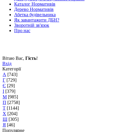
Каталог Нормативів
Дерево Нормативів
Абетка будівельника
Як завантажити ДБН?
Зворотній зв'язок
Про нас
Вітаю Вас
,
Гість
!
Вхід
Категорії
А
[743]
Г
[729]
Є
[29]
І
[379]
М
[985]
П
[2758]
Т
[1144]
Х
[204]
Ш
[305]
Я
[46]
Популярне