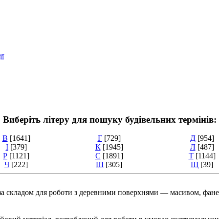
ії
Виберіть літеру для пошуку будівельних термінів:
В
[1641]
Г
[729]
Д
[954]
І
[379]
К
[1945]
Л
[487]
Р
[1121]
С
[1891]
Т
[1144]
Ч
[222]
Ш
[305]
Щ
[39]
й за складом для роботи з деревними поверхнями — масивом, ф