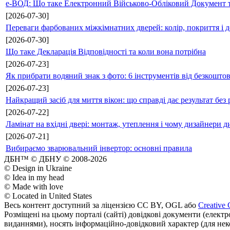
е-ВОД: Що таке Електронний Військово-Обліковий Документ т
[2026-07-30]
Переваги фарбованих міжкімнатних дверей: колір, покриття і д
[2026-07-30]
Що таке Декларація Відповідності та коли вона потрібна
[2026-07-23]
Як прибрати водяний знак з фото: 6 інструментів від безкошто
[2026-07-23]
Найкращий засіб для миття вікон: що справді дає результат без 
[2026-07-22]
Ламінат на вхідні двері: монтаж, утеплення і чому дизайнери д
[2026-07-21]
Вибираємо зварювальний інвертор: основні правила
ДБН™ © ДБНУ © 2008-2026
© Design in Ukraine
© Idea in my head
© Made with love
© Located in United States
Весь контент доступний за ліцензією CC BY, OGL або
Creative 
Розміщені на цьому порталі (сайті) довідкові документи (елект
виданнями), носять інформаційно-довідковий характер (для неком