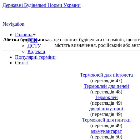
Державні Будівельні Норми України
Navigation
Головна
+
Абетка будівельника
- це словник будівельних термінів, що о
ДБН
містять визначення, російський або анг
ДСТУ
Кодекси
Популярні терміни
Статті
Термоклей для пістолета
(переглядів 47)
Термоклей для печей
(переглядів 48)
Термоклей
(переглядів 49)
двері полуторні
(переглядів 49)
Термоклей для плитки
(переглядів 49)
альмукантарат
(переглядів 50)