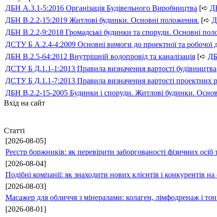
ДБН А.3.1-5:2016 Організація Будівельного Виробництва
[➪
Д
ДБН В.2.2-15:2019 Житлові будинки. Основні положення.
[➪
Д
ДБН В.2.2-9:2018 Громадські будинки та споруди. Основні по
ДСТУ Б А.2.4-4:2009 Основні вимоги до проектної та робочої 
ДБН В.2.5-64:2012 Внутрішній водопровід та каналізація
[➪
Д
ДСТУ Б Д.1.1-1:2013 Правила визначення вартості будівництва
ДСТУ Б Д.1.1-7:2013 Правила визначення вартості проектних р
ДБН В.2.2-15-2005 Будинки і споруди. Житлові будинки. Осно
Вхід на сайт
Статті
[2026-08-05]
Реєстр боржників: як перевірити заборгованості фізичних осіб 
[2026-08-04]
Подібні компанії: як знаходити нових клієнтів і конкурентів н
[2026-08-03]
Масажер для обличчя з мінералами: колаген, лімфодренаж і то
[2026-08-01]